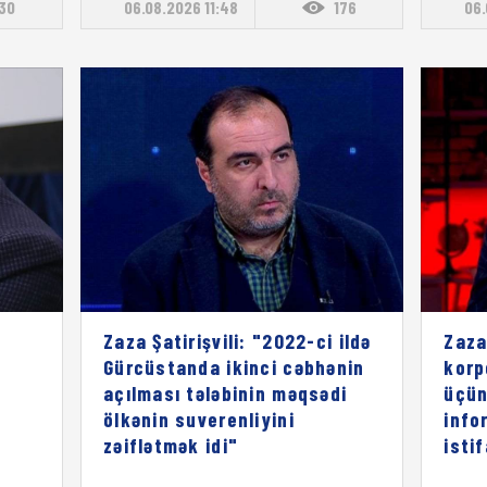
130
06.08.2026 11:48
176
06.
Zaza Şatirişvili: "2022-ci ildə
Zaza
Gürcüstanda ikinci cəbhənin
korp
açılması tələbinin məqsədi
üçün
ölkənin suverenliyini
info
zəiflətmək idi"
isti