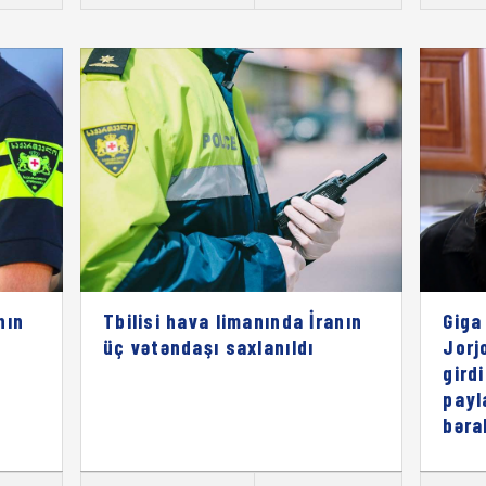
nın
Tbilisi hava limanında İranın
Giga
üç vətəndaşı saxlanıldı
Jorj
gird
payl
bəra