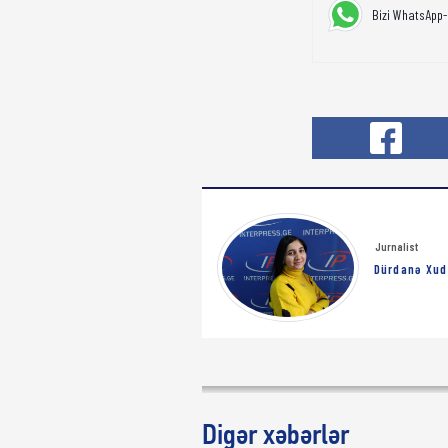
Bizi WhatsApp-
Jurnalist
Dürdanə Xud
Digər xəbərlər