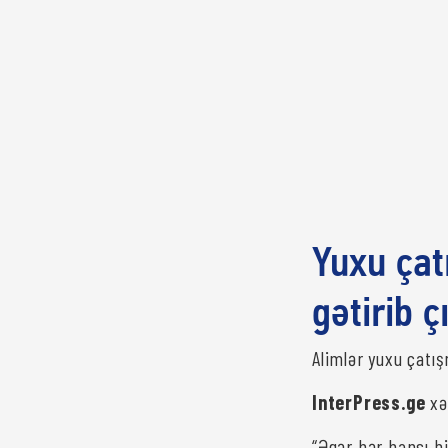
Yuxu çat
gətirib ç
Alimlər yuxu çatışm
InterPress.ge
xəb
“Əgər hər hansı b