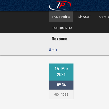
BAŞ SƏHIFƏ
SIYASƏT
CƏMI
HAQQIMIZDA
Məzənnə
Ətraflı
15
Mar
2021
09:34
1033