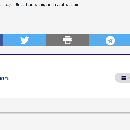
da oxuyun. Gürcüstanın və dünyanın ən vacib xəbərləri
iyeva