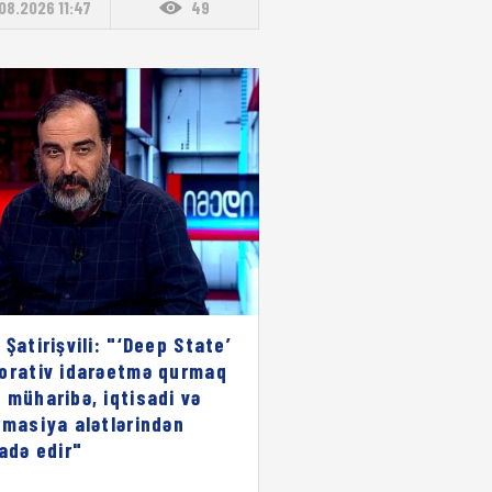
08.2026 11:47
49
 Şatirişvili: "‘Deep State’
orativ idarəetmə qurmaq
 müharibə, iqtisadi və
rmasiya alətlərindən
fadə edir"