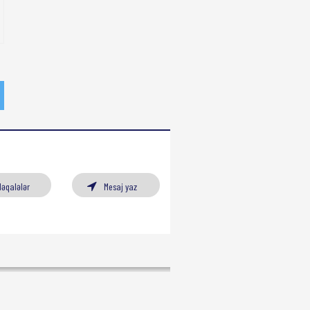
Məqalələr
Mesaj yaz