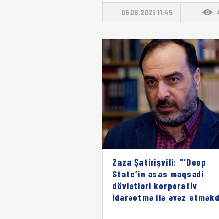
06.08.2026 11:45
Zaza Şatirişvili: "‘Deep
State’in əsas məqsədi
dövlətləri korporativ
idarəetmə ilə əvəz etməkd