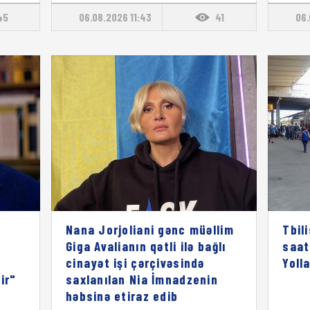
45
06.08.2026 11:43
41
06.
Nana Jorjoliani gənc müəllim
Tbil
Giga Avalianın qətli ilə bağlı
saat
cinayət işi çərçivəsində
Yoll
ir"
saxlanılan Nia İmnadzenin
həbsinə etiraz edib