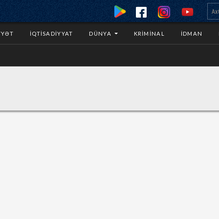
YYƏT
İQTISADIYYAT
DÜNYA
KRIMINAL
İDMAN