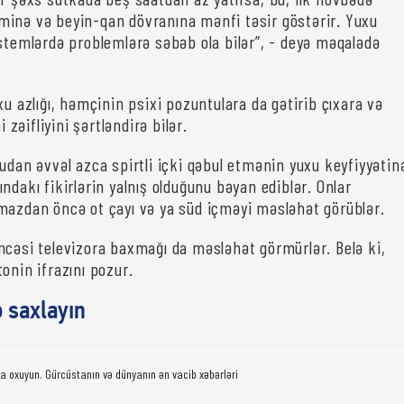
inə və beyin-qan dövranına mənfi təsir göstərir. Yuxu
istemlərdə problemlərə səbəb ola bilər”, - deyə məqalədə
xu azlığı, həmçinin psixi pozuntulara da gətirib çıxara və
əifliyini şərtləndirə bilər.
udan əvvəl azca spirtli içki qəbul etmənin yuxu keyfiyyətin
ndakı fikirlərin yalnış olduğunu bəyan ediblər. Onlar
mazdan öncə ot çayı və ya süd içməyi məsləhət görüblər.
ncəsi televizora baxmağı da məsləhət görmürlər. Belə ki,
onin ifrazını pozur.
ə saxlayın
da oxuyun. Gürcüstanın və dünyanın ən vacib xəbərləri