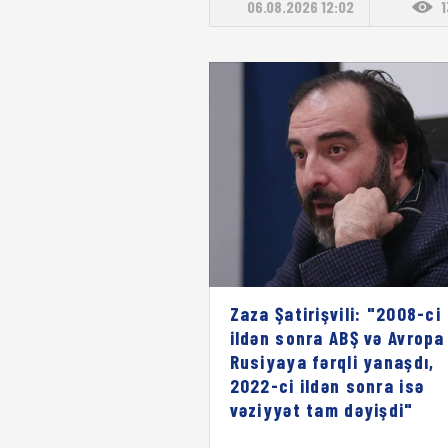
06.08.2026 12:02
Zaza Şatirişvili: "2008-ci
ildən sonra ABŞ və Avropa
Rusiyaya fərqli yanaşdı,
2022-ci ildən sonra isə
vəziyyət tam dəyişdi"