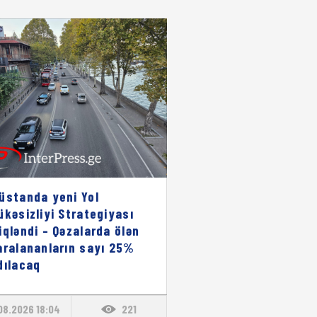
üstanda yeni Yol
ükəsizliyi Strategiyası
iqləndi – Qəzalarda ölən
aralananların sayı 25%
dılacaq
08.2026 18:04
221