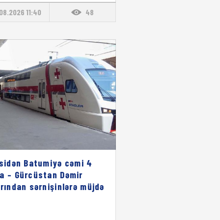
08.2026 11:40
48
isidən Batumiyə cəmi 4
a – Gürcüstan Dəmir
arından sərnişinlərə müjdə