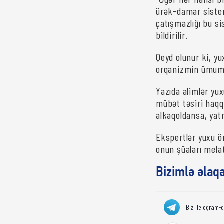
ürək-damar sistem
çatışmazlığı bu s
bildirilir.
Qeyd olunur ki, yu
orqanizmin ümumi z
Yazıda alimlər yux
mübət təsiri haqqı
alkaqoldansa, yat
Ekspertlər yuxu ö
onun şüaları melat
Bizimlə əlaq
Bizi Telegram-