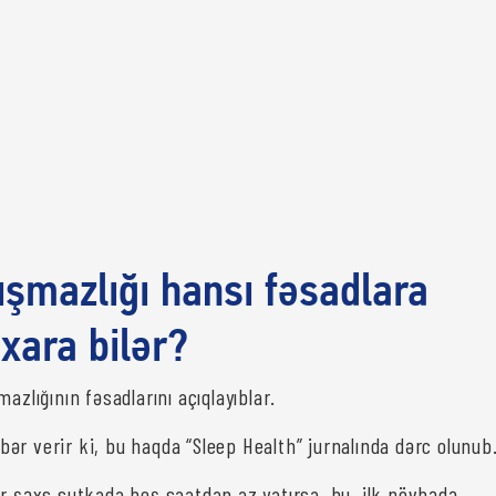
ışmazlığı hansı fəsadlara
ıxara bilər?
azlığının fəsadlarını açıqlayıblar.
ər verir ki, bu haqda “Sleep Health” jurnalında dərc olunub
ir şəxs sutkada beş saatdan az yatırsa, bu, ilk növbədə