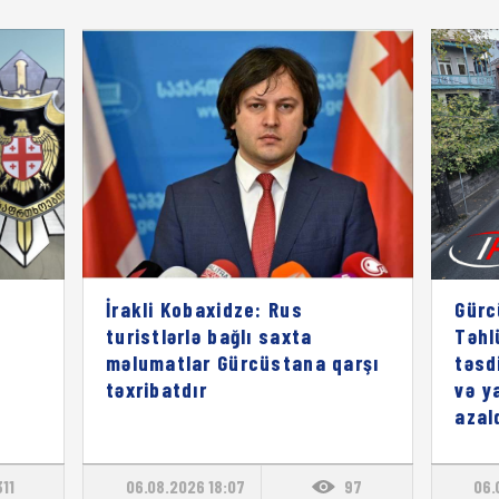
İrakli Kobaxidze: Rus
Gürc
turistlərlə bağlı saxta
Təhl
məlumatlar Gürcüstana qarşı
təsd
təxribatdır
və y
azal
311
06.08.2026 18:07
97
06.