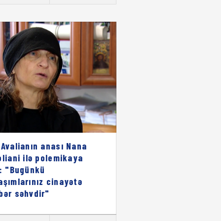
 Avalianın anası Nana
oliani ilə polemikaya
i: "Bugünkü
aşımlarınız cinayətə
bər səhvdir"