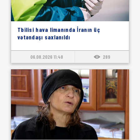
Tbilisi hava limanında İranın üç
vətəndaşı saxlanıldı
06.08.2026 11:48
289