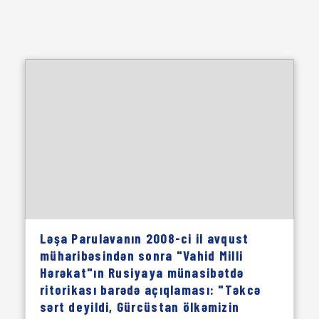
Ləşa Parulavanın 2008-ci il avqust
müharibəsindən sonra "Vahid Milli
Hərəkat"ın Rusiyaya münasibətdə
ritorikası barədə açıqlaması: "Təkcə
sərt deyildi, Gürcüstan ölkəmizin