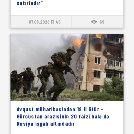
xatırladır"
07.08.2026 13:46
69
Avqust müharibəsindən 18 il ötür –
Gürcüstan ərazisinin 20 faizi hələ də
Rusiya işğalı altındadır