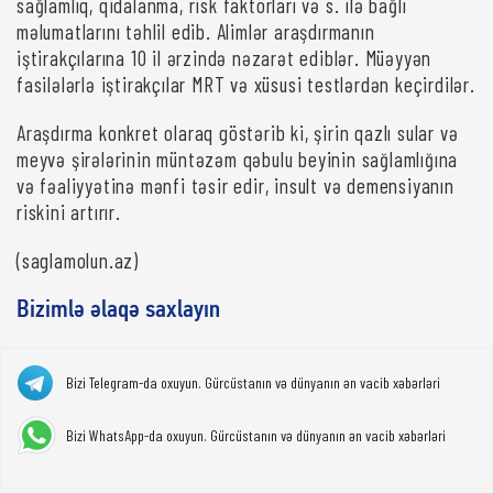
sağlamlıq, qidalanma, risk faktorları və s. ilə bağlı
məlumatlarını təhlil edib. Alimlər araşdırmanın
iştirakçılarına 10 il ərzində nəzarət ediblər. Müəyyən
fasilələrlə iştirakçılar MRT və xüsusi testlərdən keçirdilər.
Araşdırma konkret olaraq göstərib ki, şirin qazlı sular və
meyvə şirələrinin müntəzəm qəbulu beyinin sağlamlığına
və fəaliyyətinə mənfi təsir edir, insult və demensiyanın
riskini artırır.
(saglamolun.az)
Bizimlə əlaqə saxlayın
Bizi Telegram-da oxuyun. Gürcüstanın və dünyanın ən vacib xəbərləri
Bizi WhatsApp-da oxuyun. Gürcüstanın və dünyanın ən vacib xəbərləri