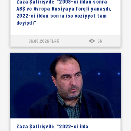
Zaza Şatirişvili: "2008-ci ildən sonra
ABŞ və Avropa Rusiyaya fərqli yanaşdı,
2022-ci ildən sonra isə vəziyyət tam
dəyişdi"
06.08.2026 11:45
66
Zaza Şatirişvili: "2022-ci ildə