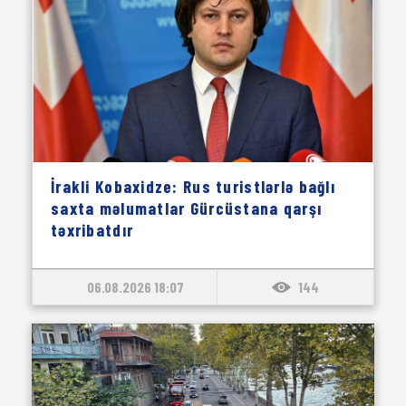
İrakli Kobaxidze: Rus turistlərlə bağlı
saxta məlumatlar Gürcüstana qarşı
təxribatdır
06.08.2026 18:07
144