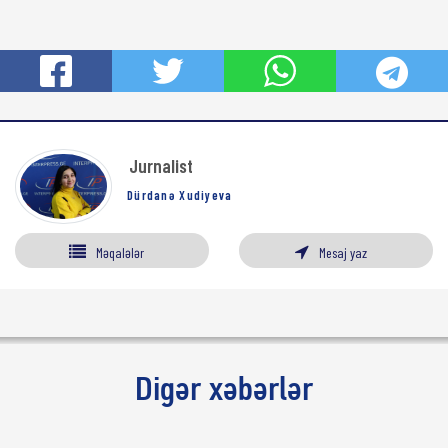
Jurnalist
Dürdanə Xudiyeva
Məqalələr
Mesaj yaz
Digər xəbərlər