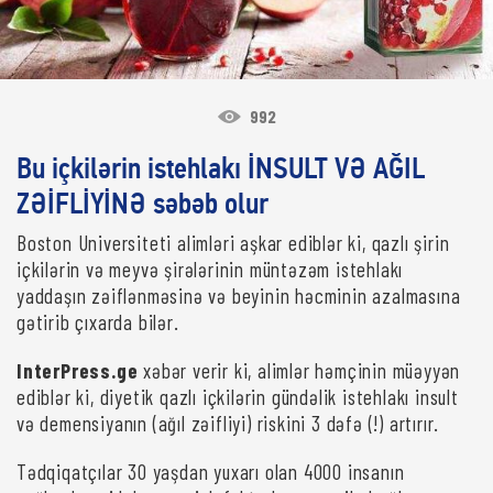
992
Bu içkilərin istehlakı İNSULT VƏ AĞIL
ZƏİFLİYİNƏ səbəb olur
Boston Universiteti alimləri aşkar ediblər ki, qazlı şirin
içkilərin və meyvə şirələrinin müntəzəm istehlakı
yaddaşın zəiflənməsinə və beyinin həcminin azalmasına
gətirib çıxarda bilər.
InterPress.ge
xəbər verir ki, alimlər həmçinin müəyyən
ediblər ki, diyetik qazlı içkilərin gündəlik istehlakı insult
və demensiyanın (ağıl zəifliyi) riskini 3 dəfə (!) artırır.
Tədqiqatçılar 30 yaşdan yuxarı olan 4000 insanın