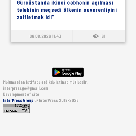
Gürcüstanda ikinci cəbhənin açılması
tələbinin məqsədi ölkənin suverenliyini
zəiflətmək idi"
06.08.2026 11:43
61
Məlumatdan istifadə etdikdə istinad mütləqdir.
interpressge@gmail.com
Development of site
InterPress Group
© InterPress 2019-2026