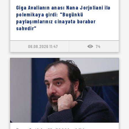
Giga Avalianın anası Nana Jorjoliani ilə
polemikaya girdi: "Bugünkü
paylaşımlarınız cinayətə bərabər
səhvdir"
06.08.2026 11:47
74