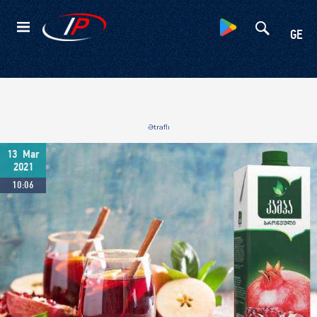
Kateqoriyalar
GE
Ətraflı
13
Mar
2021
10:06