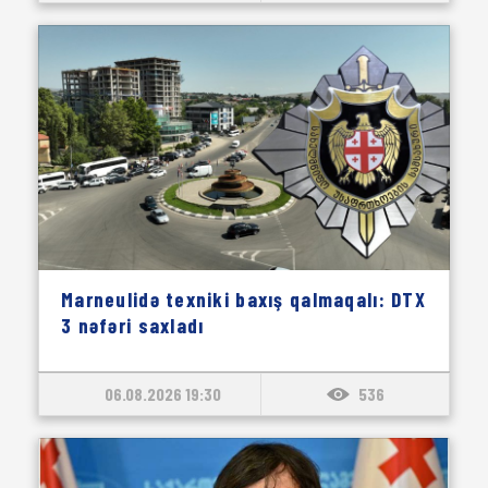
Marneulidə texniki baxış qalmaqalı: DTX
3 nəfəri saxladı
06.08.2026 19:30
536