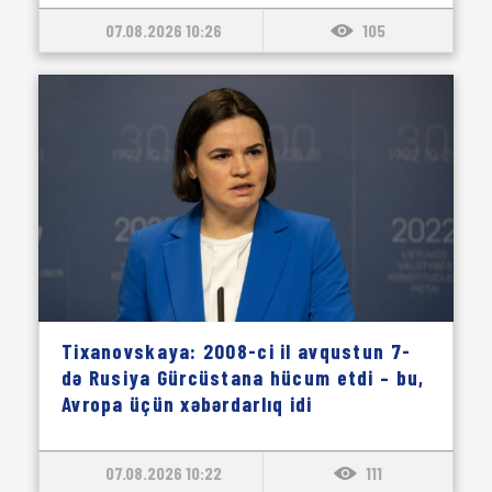
07.08.2026 10:26
105
Tixanovskaya: 2008-ci il avqustun 7-
də Rusiya Gürcüstana hücum etdi – bu,
Avropa üçün xəbərdarlıq idi
07.08.2026 10:22
111