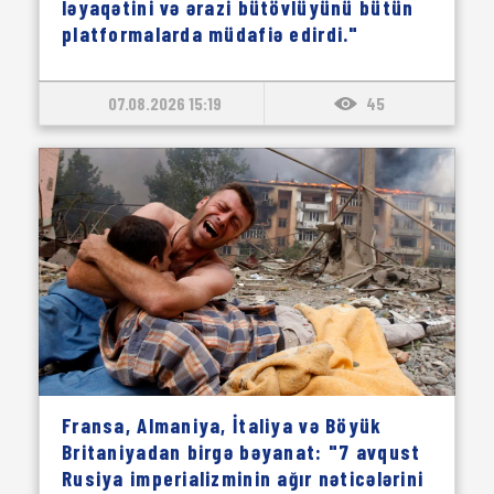
ləyaqətini və ərazi bütövlüyünü bütün
platformalarda müdafiə edirdi."
07.08.2026 15:19
45
Fransa, Almaniya, İtaliya və Böyük
Britaniyadan birgə bəyanat: "7 avqust
Rusiya imperializminin ağır nəticələrini