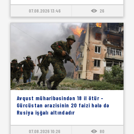
07.08.2026 13:46
26
Avqust müharibəsindən 18 il ötür –
Gürcüstan ərazisinin 20 faizi hələ də
Rusiya işğalı altındadır
07.08.2026 10:26
80