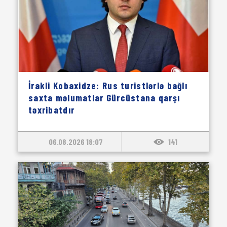
İrakli Kobaxidze: Rus turistlərlə bağlı
saxta məlumatlar Gürcüstana qarşı
təxribatdır
06.08.2026 18:07
141