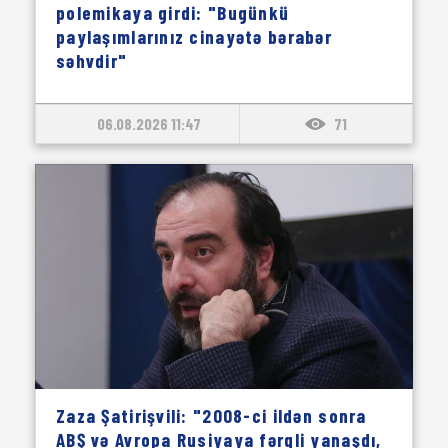
polemikaya girdi: "Bugünkü
paylaşımlarınız cinayətə bərabər
səhvdir"
06.08.2026 11:47
71
Zaza Şatirişvili: "2008-ci ildən sonra
ABŞ və Avropa Rusiyaya fərqli yanaşdı,