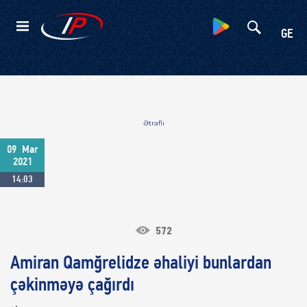
Kateqoriyalar
GE
Ətraflı
09
Mar
2021
14:03
572
Amiran Qamğrelidze əhaliyi bunlardan
çəkinməyə çağırdı