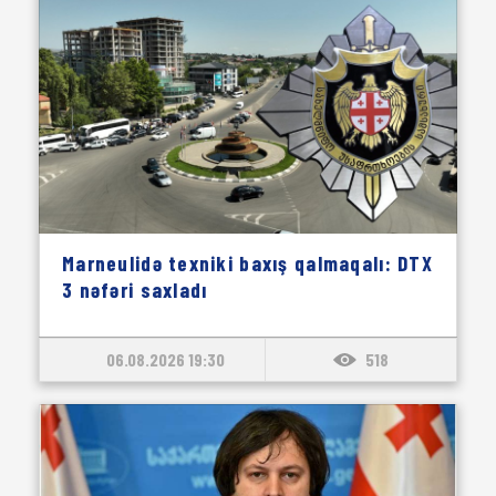
Marneulidə texniki baxış qalmaqalı: DTX
3 nəfəri saxladı
06.08.2026 19:30
518