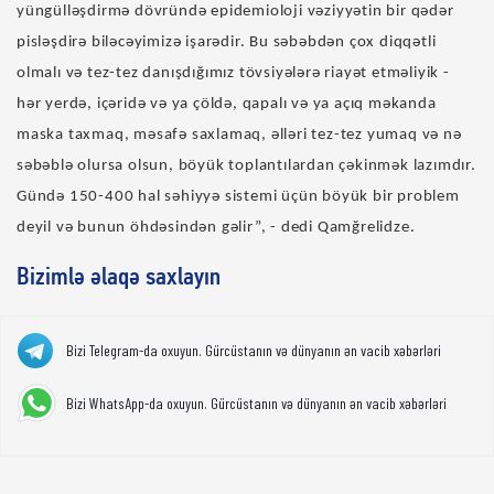
yüngülləşdirmə dövründə epidemioloji vəziyyətin bir qədər
pisləşdirə biləcəyimizə işarədir. Bu səbəbdən çox diqqətli
olmalı və tez-tez danışdığımız tövsiyələrə riayət etməliyik -
hər yerdə, içəridə və ya çöldə, qapalı və ya açıq məkanda
maska taxmaq, məsafə saxlamaq, əlləri tez-tez yumaq və nə
səbəblə olursa olsun, böyük toplantılardan çəkinmək lazımdır.
Gündə 150-400 hal səhiyyə sistemi üçün böyük bir problem
deyil və bunun öhdəsindən gəlir”, - dedi Qamğrelidze.
Bizimlə əlaqə saxlayın
Bizi Telegram-da oxuyun. Gürcüstanın və dünyanın ən vacib xəbərləri
Bizi WhatsApp-da oxuyun. Gürcüstanın və dünyanın ən vacib xəbərləri