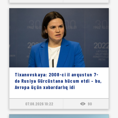
Tixanovskaya: 2008-ci il avqustun 7-
də Rusiya Gürcüstana hücum etdi – bu,
Avropa üçün xəbərdarlıq idi
07.08.2026 10:22
90