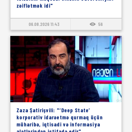
zəiflətmək idi"
06.08.2026 11:43
56
Zaza Şatirişvili: "‘Deep State’
korporativ idarəetmə qurmaq üçün
müharibə, iqtisadi və informasiya
alətlərindən istifadə edir"