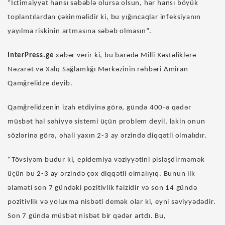
“İctimaiyyət hansı səbəblə olursa olsun, hər hansı böyük
toplantılardan çəkinməlidir ki, bu yığıncaqlar infeksiyanın
yayılma riskinin artmasına səbəb olmasın”.
InterPress.ge
xəbər verir ki, bu barədə Milli Xəstəliklərə
Nəzarət və Xalq Sağlamlığı Mərkəzinin rəhbəri Amiran
Qamğrelidze deyib.
Qamğrelidzenin izah etdiyinə görə, gündə 400-ə qədər
müsbət hal səhiyyə sistemi üçün problem deyil, lakin onun
sözlərinə görə, əhali yaxın 2-3 ay ərzində diqqətli olmalıdır.
“Tövsiyəm budur ki, epidemiya vəziyyətini pisləşdirməmək
üçün bu 2-3 ay ərzində çox diqqətli olmalıyıq. Bunun ilk
əlaməti son 7 gündəki pozitivlik faizidir və son 14 gündə
pozitivlik və yoluxma nisbəti demək olar ki, eyni səviyyədədir.
Son 7 gündə müsbət nisbət bir qədər artdı. Bu,