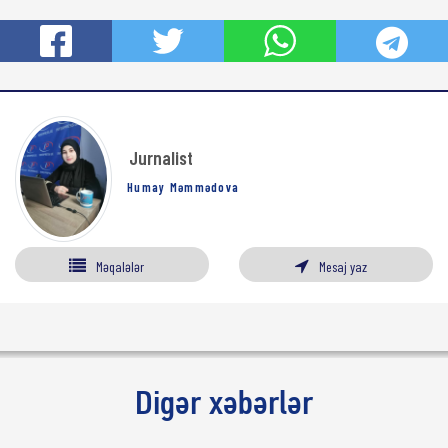
Jurnalist
Humay Məmmədova
Məqalələr
Mesaj yaz
Digər xəbərlər