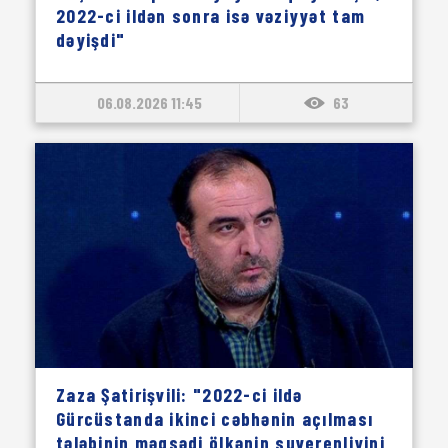
2022-ci ildən sonra isə vəziyyət tam
dəyişdi"
06.08.2026 11:45
63
Zaza Şatirişvili: "2022-ci ildə
Gürcüstanda ikinci cəbhənin açılması
tələbinin məqsədi ölkənin suverenliyini