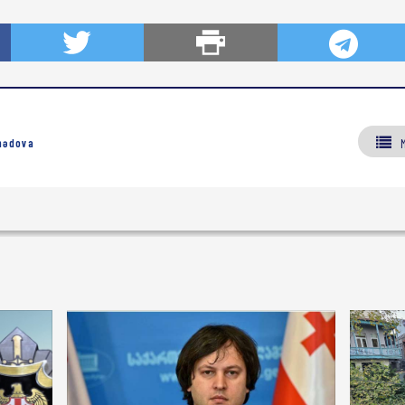
mədova