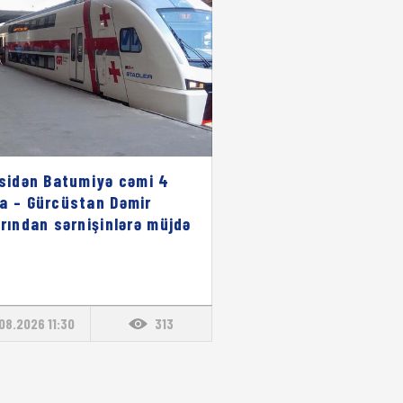
isidən Batumiyə cəmi 4
a – Gürcüstan Dəmir
arından sərnişinlərə müjdə
08.2026 11:30
313