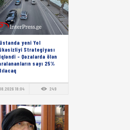
üstanda yeni Yol
ükəsizliyi Strategiyası
iqləndi – Qəzalarda ölən
aralananların sayı 25%
dılacaq
08.2026 18:04
249