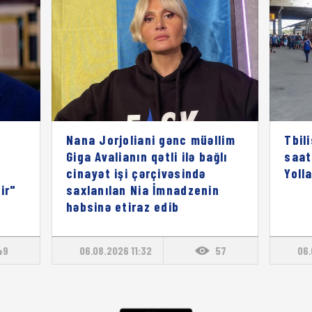
Nana Jorjoliani gənc müəllim
Tbil
Giga Avalianın qətli ilə bağlı
saat
cinayət işi çərçivəsində
Yoll
ir"
saxlanılan Nia İmnadzenin
həbsinə etiraz edib
49
06.08.2026 11:32
57
06.