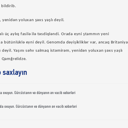
bildirib.
 yenidən yoluxan şəxs yaşlı deyil.
ı üç aylıq fasilə ilə təsdiqləndi. Orada eyni ştammın yeni
 bütünlüklə eyni deyil. Genomda dəyişikliklər var, ancaq Britaniya
 deyil. Yaşını səhv salmaq istəmirəm, yenidən yoluxan şəxs yaşlı
n Qamğrelidze.
ə saxlayın
da oxuyun. Gürcüstanın və dünyanın ən vacib xəbərləri
da oxuyun. Gürcüstanın və dünyanın ən vacib xəbərləri