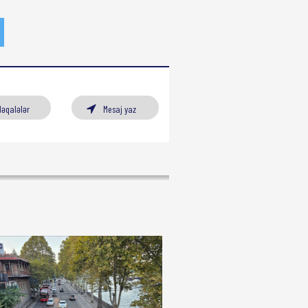
Məqalələr
Mesaj yaz