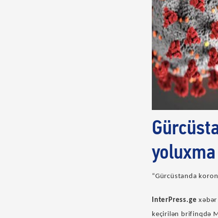
Gürcüsta
yoluxma 
“Gürcüstanda korona
InterPress.ge
xəbər
keçirilən brifinqdə 