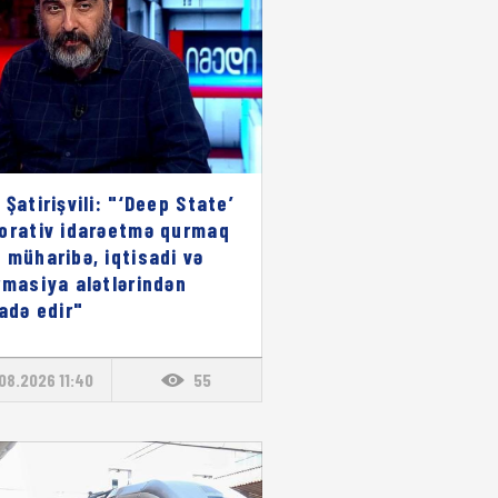
 Şatirişvili: "‘Deep State’
orativ idarəetmə qurmaq
 müharibə, iqtisadi və
rmasiya alətlərindən
fadə edir"
08.2026 11:40
55