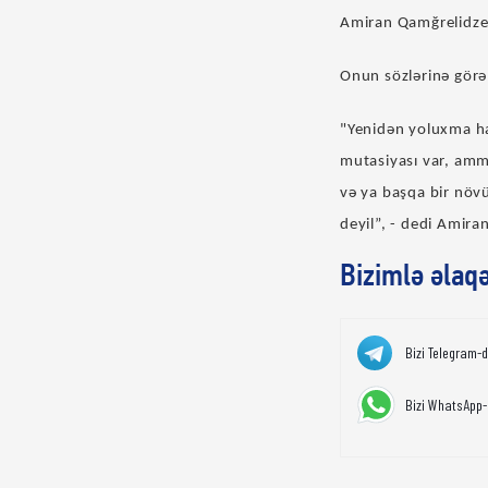
Amiran Qamğrelidze 
Onun sözlərinə görə,
"Yenidən yoluxma hal
mutasiyası var, amma
və ya başqa bir növü
deyil”, - dedi Amira
Bizimlə əlaq
Bizi Telegram-
Bizi WhatsApp-