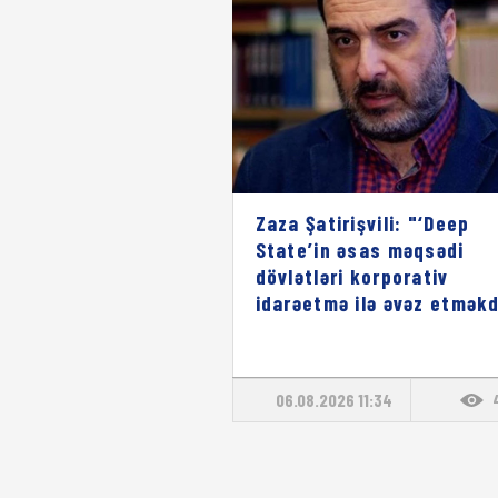
Zaza Şatirişvili: "‘Deep
State’in əsas məqsədi
dövlətləri korporativ
idarəetmə ilə əvəz etməkd
06.08.2026 11:34