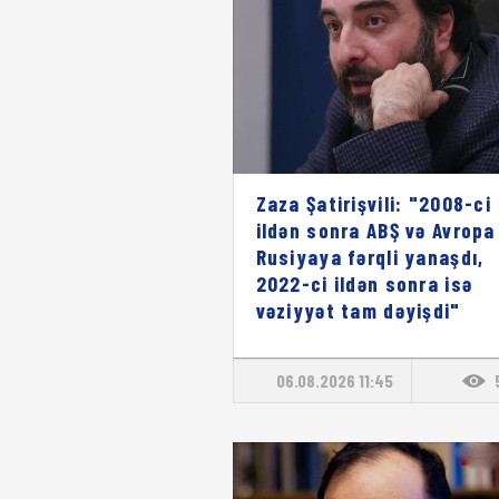
Zaza Şatirişvili: "2008-ci
ildən sonra ABŞ və Avropa
Rusiyaya fərqli yanaşdı,
2022-ci ildən sonra isə
vəziyyət tam dəyişdi"
06.08.2026 11:45