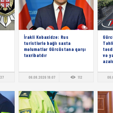
İrakli Kobaxidze: Rus
Gürc
turistlərlə bağlı saxta
Təhl
məlumatlar Gürcüstana qarşı
təsd
təxribatdır
və y
azal
37
06.08.2026 18:07
112
06.