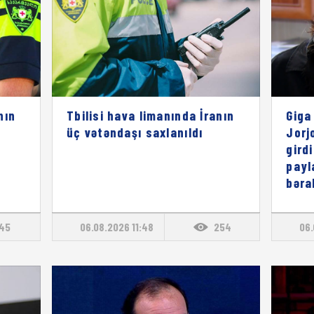
nın
Tbilisi hava limanında İranın
Giga
üç vətəndaşı saxlanıldı
Jorj
gird
payl
bəra
145
06.08.2026 11:48
254
06.