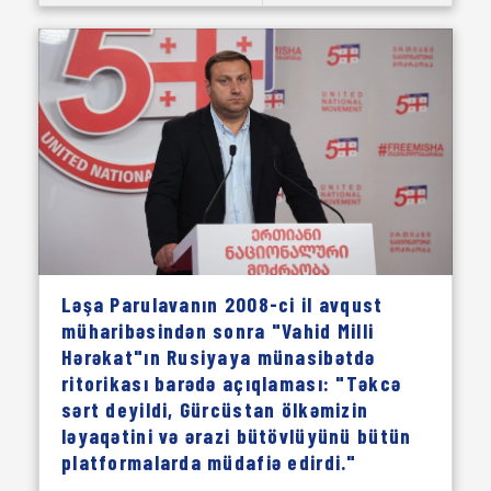
Ləşa Parulavanın 2008-ci il avqust
müharibəsindən sonra "Vahid Milli
Hərəkat"ın Rusiyaya münasibətdə
ritorikası barədə açıqlaması: "Təkcə
sərt deyildi, Gürcüstan ölkəmizin
ləyaqətini və ərazi bütövlüyünü bütün
platformalarda müdafiə edirdi."