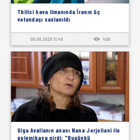
Tbilisi hava limanında İranın üç
vətəndaşı saxlanıldı
06.08.2026 11:48
400
Giga Avalianın anası Nana Jorjoliani ilə
polemikaya girdi: "Bugünkü