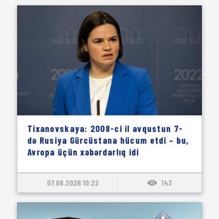
Tixanovskaya: 2008-ci il avqustun 7-
də Rusiya Gürcüstana hücum etdi – bu,
Avropa üçün xəbərdarlıq idi
07.08.2026 10:22
143