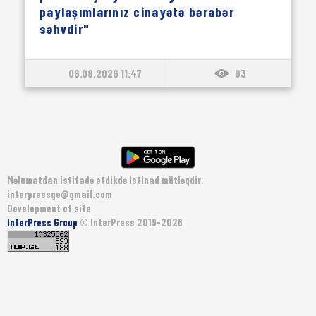
paylaşımlarınız cinayətə bərabər
səhvdir"
06.08.2026 11:47
93
Məlumatdan istifadə etdikdə istinad mütləqdir.
interpressge@gmail.com
Development of site
InterPress Group
© InterPress 2019-2026