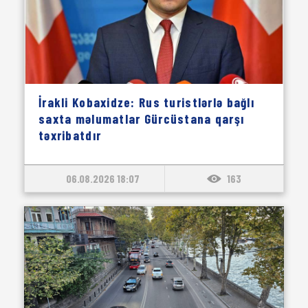
İrakli Kobaxidze: Rus turistlərlə bağlı
saxta məlumatlar Gürcüstana qarşı
təxribatdır
06.08.2026 18:07
163