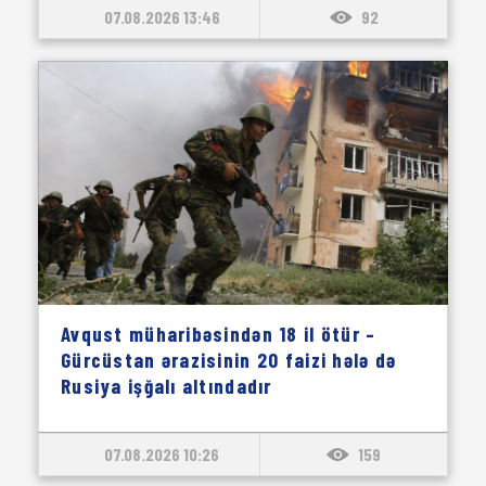
07.08.2026 13:46
92
Avqust müharibəsindən 18 il ötür –
Gürcüstan ərazisinin 20 faizi hələ də
Rusiya işğalı altındadır
07.08.2026 10:26
159