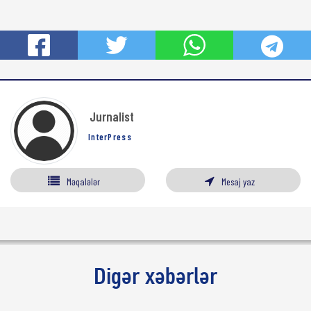
Jurnalist
InterPress
Məqalələr
Mesaj yaz
Digər xəbərlər