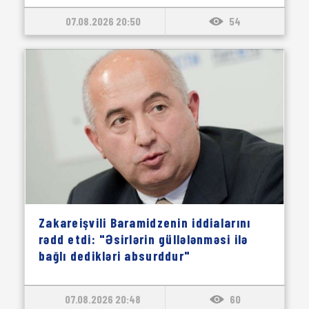
07.08.2026 20:50
54
Zakareişvili Baramidzenin iddialarını
rədd etdi: "Əsirlərin güllələnməsi ilə
bağlı dedikləri absurddur"
07.08.2026 20:48
60