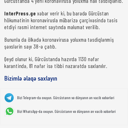
Gürcüstanda 4 yeni koronavirusa yoluxma halı təsdiqlənib.
InterPress.ge
xəbər verir ki, bu barədə Gürcüstan
hökumətinin koronavirusla mübarizə çərçivəsində təsis
etdiyi rəsmi internet saytında məlumat verilib.
Bununla da ölkədə koronavirusa yoluxma təsdiqlənmiş
şəxslərin sayı 38-ə çatıb.
Qeyd olunur ki, Gürcüstanda hazırda 1130 nəfər
karantində, 81 nəfər isə tibbi nəzarətdə saxlanılır.
Bizimlə əlaqə saxlayın
Bizi Telegram-da oxuyun. Gürcüstanın və dünyanın ən vacib xəbərləri
Bizi WhatsApp-da oxuyun. Gürcüstanın və dünyanın ən vacib xəbərləri