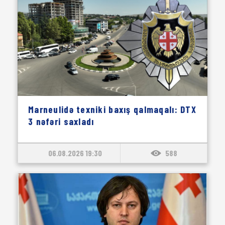
Marneulidə texniki baxış qalmaqalı: DTX
3 nəfəri saxladı
06.08.2026 19:30
588