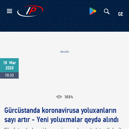
Kateqoriyalar
GE
Ətraflı
18
Mar
2020
10:33
1894
Gürcüstanda koronavirusa yoluxanların
sayı artır - Yeni yoluxmalar qeydə alındı