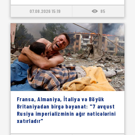
07.08.2026 15:19
85
Fransa, Almaniya, İtaliya və Böyük
Britaniyadan birgə bəyanat: "7 avqust
Rusiya imperializminin ağır nəticələrini
xatırladır"