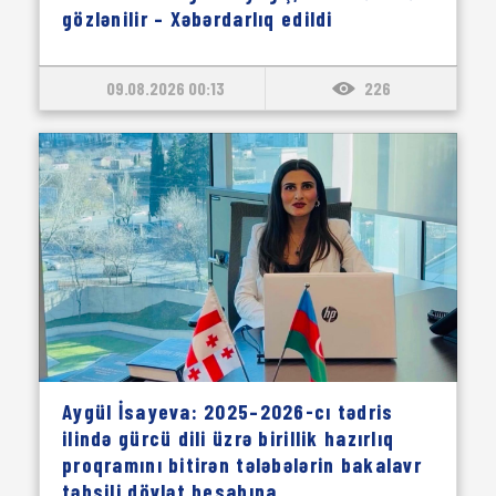
gözlənilir – Xəbərdarlıq edildi
09.08.2026 00:13
226
Aygül İsayeva: 2025–2026-cı tədris
ilində gürcü dili üzrə birillik hazırlıq
proqramını bitirən tələbələrin bakalavr
təhsili dövlət hesabına