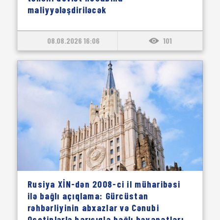
maliyyələşdiriləcək
08.08.2026 16:06
101
Rusiya XİN-dən 2008-ci il müharibəsi
ilə bağlı açıqlama: Gürcüstan
rəhbərliyinin abxazlar və Cənubi
Osetinlərlə barışıqla bağlı bəyanatları