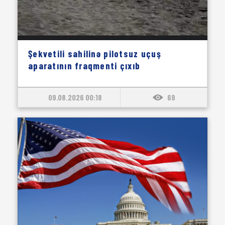
Şekvetili sahilinə pilotsuz uçuş
aparatının fraqmenti çıxıb
09.08.2026 00:18
69