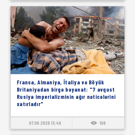
Fransa, Almaniya, İtaliya və Böyük
Britaniyadan birgə bəyanat: "7 avqust
Rusiya imperializminin ağır nəticələrini
xatırladır"
07.08.2026 13:46
108