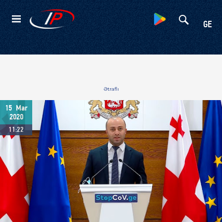
Kateqoriyalar
GE
Ətraflı
15
Mar
2020
11:22