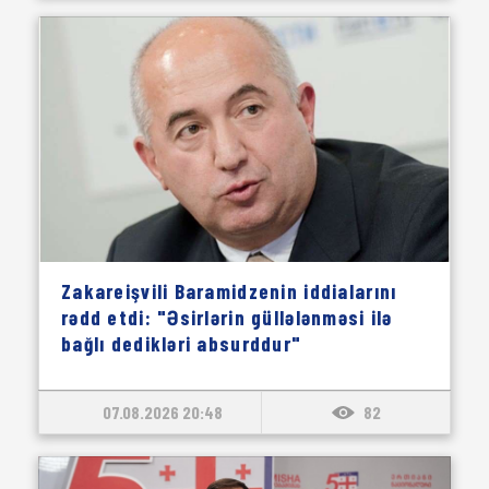
Zakareişvili Baramidzenin iddialarını
rədd etdi: "Əsirlərin güllələnməsi ilə
bağlı dedikləri absurddur"
07.08.2026 20:48
82