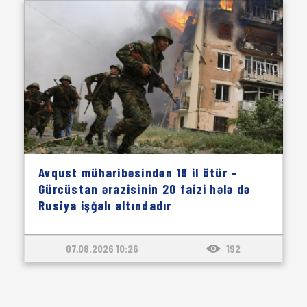
Avqust müharibəsindən 18 il ötür –
Gürcüstan ərazisinin 20 faizi hələ də
Rusiya işğalı altındadır
07.08.2026 10:26
192