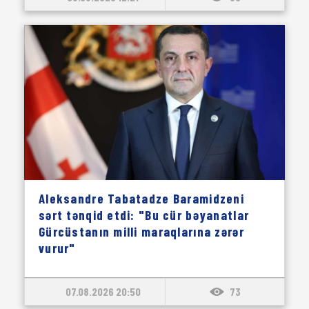
Aleksandre Tabatadze Baramidzeni
sərt tənqid etdi: "Bu cür bəyanatlar
Gürcüstanın milli maraqlarına zərər
vurur"
07.08.2026 20:50
73