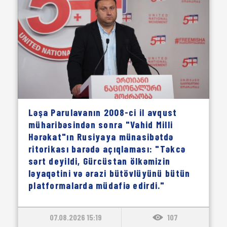
Ləşa Parulavanın 2008-ci il avqust
müharibəsindən sonra "Vahid Milli
Hərəkat"ın Rusiyaya münasibətdə
ritorikası barədə açıqlaması: "Təkcə
sərt deyildi, Gürcüstan ölkəmizin
ləyaqətini və ərazi bütövlüyünü bütün
platformalarda müdafiə edirdi."
07.08.2026 15:19
107