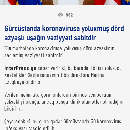
982
Gürcüstanda koronavirusa yoluxmuş dörd
azyaşlı uşağın vəziyyəti sabitdir
"Bu mərhələdə koronavirusa yoluxmuş dörd azyaşlının
sağlamlıq vəziyyəti sabitdir".
InterPress
.
ge
xəbər verir ki, bu barədə Tbilisi Yoluxucu
Xəstəliklər Xəstəxanasının tibb direktoru Marina
Ezugbaya bildirib.
Verilən məlumata görə, onlardan birində temperatur
yüksəkliyi olduğu, ancaq başqa klinik əlamətlər olmadığını
bildirilir.
Qeyd edək ki, bu günə qədər Gürcüstanda 30 koronavirus
infeksiyası təsdiq edilib.