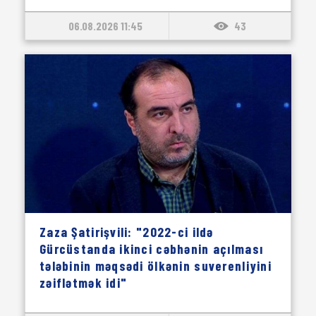
06.08.2026 11:45
43
Zaza Şatirişvili: "2022-ci ildə
Gürcüstanda ikinci cəbhənin açılması
tələbinin məqsədi ölkənin suverenliyini
zəiflətmək idi"