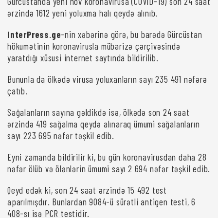
Gürcüstanda yeni növ koronavirusa (COVID-19) son 24 saat
ərzində 1612 yeni yoluxma halı qeydə alınıb.
InterPress
.
ge
-nin xəbərinə görə, bu barədə Gürcüstan
hökumətinin koronavirusla mübarizə çərçivəsində
yaratdığı xüsusi internet saytında bildirilib.
Bununla da ölkədə virusa yoluxanların sayı 235 491 nəfərə
çatıb.
Sağalanların sayına gəldikdə isə, ölkədə son 24 saat
ərzində 419 sağalma qeydə alınaraq ümumi sağalanların
sayı 223 695 nəfər təşkil edib.
Eyni zamanda bildirilir ki, bu gün koronavirusdan daha 28
nəfər ölüb və ölənlərin ümumi sayı 2 694 nəfər təşkil edib.
Qeyd edək ki, son 24 saat ərzində 15 492 test
aparılmışdır. Bunlardan 9084-ü sürətli antigen testi, 6
408-sı isə PCR testidir.