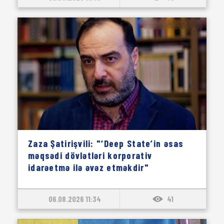
Zaza Şatirişvili: "‘Deep State’in əsas
məqsədi dövlətləri korporativ
idarəetmə ilə əvəz etməkdir"
06.08.2026 11:34
41