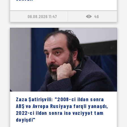
06.08.2026 11:47
46
Zaza Şatirişvili: "2008-ci ildən sonra
ABŞ və Avropa Rusiyaya fərqli yanaşdı,
2022-ci ildən sonra isə vəziyyət tam
dəyişdi"