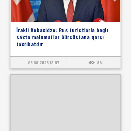
İrakli Kobaxidze: Rus turistlərlə bağlı
saxta məlumatlar Gürcüstana qarşı
təxribatdır
06.08.2026 18:07
84