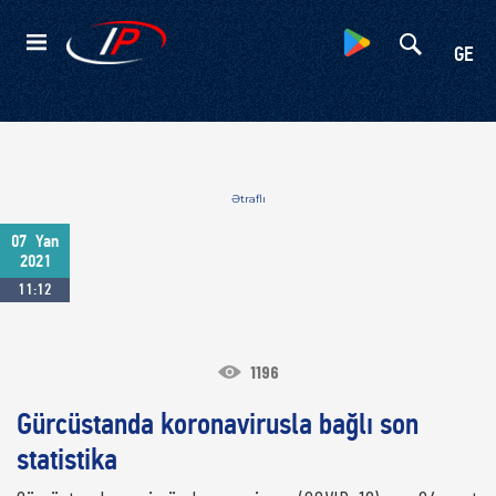
Kateqoriyalar
GE
Ətraflı
07
Yan
2021
11:12
1196
Gürcüstanda koronavirusla bağlı son
statistika