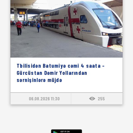
Tbilisidən Batumiyə cəmi 4 saata –
Gürcüstan Dəmir Yollarından
sərnişinlərə müjdə
06.08.2026 11:30
255