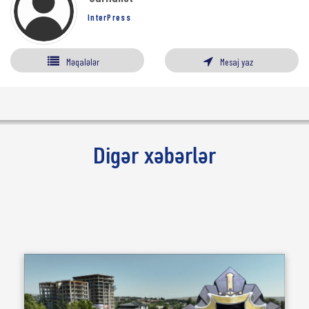
InterPress
Məqalələr
Mesaj yaz
Digər xəbərlər