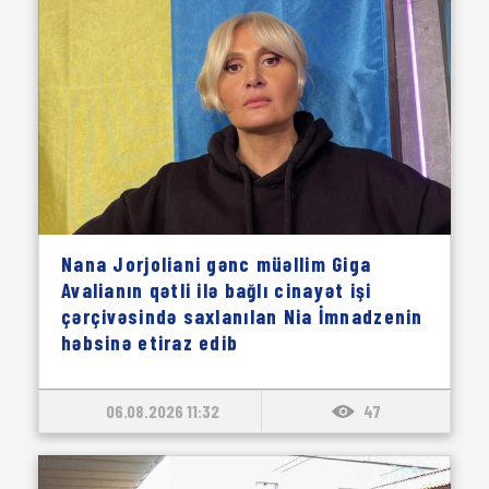
Nana Jorjoliani gənc müəllim Giga
Avalianın qətli ilə bağlı cinayət işi
çərçivəsində saxlanılan Nia İmnadzenin
həbsinə etiraz edib
06.08.2026 11:32
47