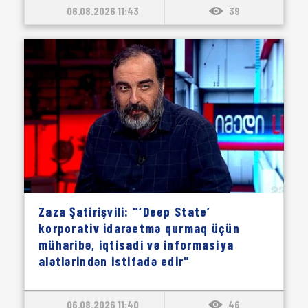
06.08.2026 11:43
39
Zaza Şatirişvili: "‘Deep State’
korporativ idarəetmə qurmaq üçün
müharibə, iqtisadi və informasiya
alətlərindən istifadə edir"
06.08.2026 11:40
46