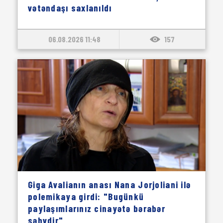
vətəndaşı saxlanıldı
06.08.2026 11:48
157
Giga Avalianın anası Nana Jorjoliani ilə
polemikaya girdi: "Bugünkü
paylaşımlarınız cinayətə bərabər
səhvdir"