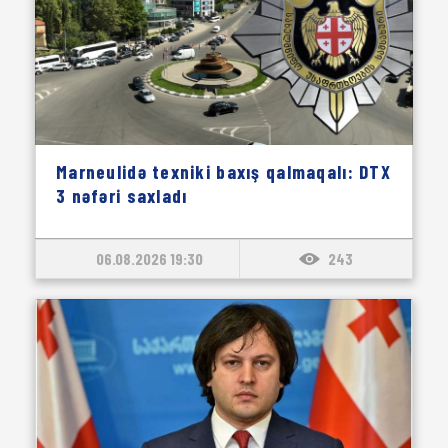
Marneulidə texniki baxış qalmaqalı: DTX
3 nəfəri saxladı
06.08.2026 19:30
243