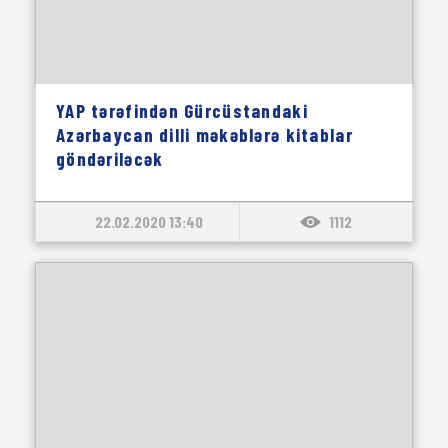
YAP tərəfindən Gürcüstandaki
Azərbaycan dilli məkəblərə kitablar
göndəriləcək
22.02.2020 13:40
1112