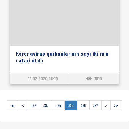
Koronavirus qurbanlarının sayı iki min
nəfəri ötdü
19.02.2020 08:19
1010
≪
<
392
393
394
395
396
397
>
≫