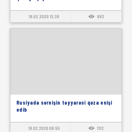
19.02.2020 12:38
983
Rusiyada sərnişin təyyarəsi qəza enişi
edib
19.02.2020 09:55
1112