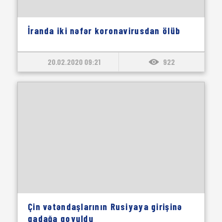
İranda iki nəfər koronavirusdan ölüb
20.02.2020 09:21
922
Çin vətəndaşlarının Rusiyaya girişinə
qadağa qoyuldu