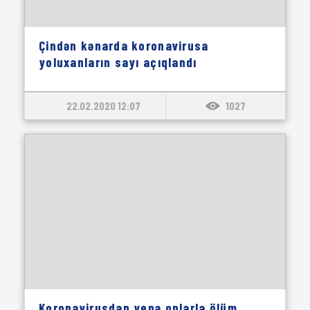
Çindən kənarda koronavirusa
yoluxanların sayı açıqlandı
22.02.2020 12:07
1027
Koronavirusdan yenə onlarla ölüm