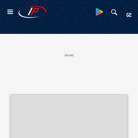
Kateqoriyalar
GE
Ətraflı