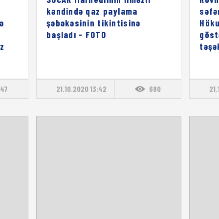
kəndində qaz paylama
səfə
ə
şəbəkəsinin tikintisinə
Höku
başladı - FOTO
göst
əz
təşə
47
21.10.2020 13:42
680
21.