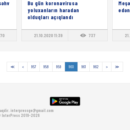
səhv
Bu gün koronavirusa
Meşə
yoluxanların haradan
edən
olduqları açıqlandı
70
21.10.2020 11:39
737
21
≪
<
957
958
959
960
961
962
>
≫
əqdir.
interpressge@gmail.com
 InterPress 2019-2026