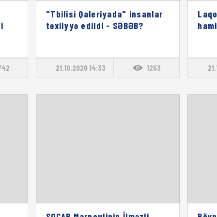
"Tbilisi Qaleriyada" insanlar
Laqo
i
təxliyyə edildi - SƏBƏB?
hami
742
21.10.2020 14:33
1253
21
SOCAR Marneulinin İlməzli
Rövn