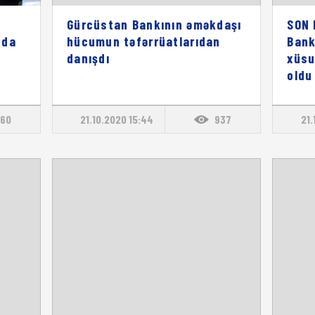
Gürcüstan Bankının əməkdaşı
SON 
nda
hücumun təfərrüatlarıdan
Bank
danışdı
xüsu
oldu
60
21.10.2020 15:44
937
21.