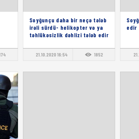
Soyğunçu daha bir neçə tələb
Soyğ
irəli sürdü- helikopter və ya
edir
təhlükəsizlik dəhlizi tələb edir
174
21.10.2020 16:54
1852
21