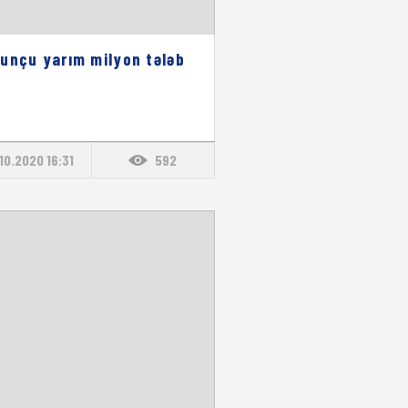
unçu yarım milyon tələb
.10.2020 16:31
592