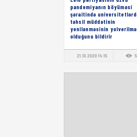
pandemiyanın böyüməsi
şəraitində universitetlərd
təhsil müddətinin
yenilənməsinin yolverilm
olduğunu bildirir
21.10.2020 14:15
5