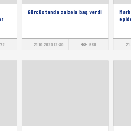
Gürcüstanda zəlzələ baş verdi
Mərk
ar
epid
72
21.10.2020 12:30
689
21