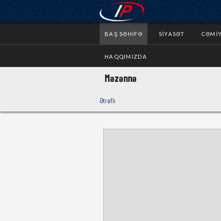
BAŞ SƏHIFƏ
SIYASƏT
CƏMI
HAQQIMIZDA
Məzənnə
Ətraflı