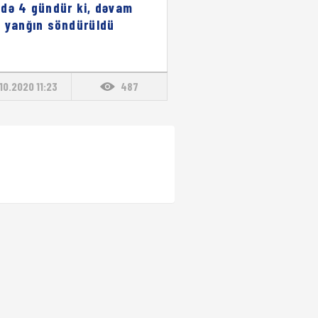
də 4 gündür ki, dəvam
 yanğın söndürüldü
.10.2020 11:23
487