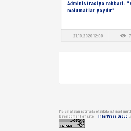
Administrasiya rəhbəri: "
məlumatlar yayılır"
21.10.2020 12:00
7
Məlumatdan istifadə etdikdə istinad mütl
Development of site
InterPress Group
©