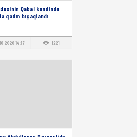
dexinin Qabal kəndində
lə qadın bıçaqlandı
.10.2020 14:17
1221
əq Abdullayev Marneulidə