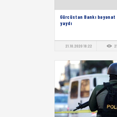
Gürcüstan Bankı bəyənat
yaydı
21.10.2020 18:22
2