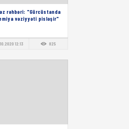
əz rəhbəri: "Gürcüstanda
emiya vəziyyəti pisləşir"
.10.2020 12:13
825