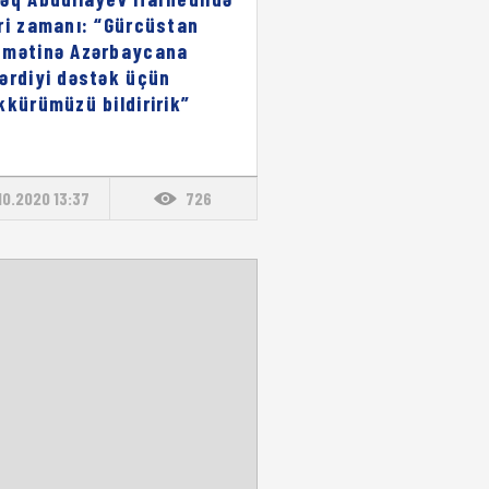
ri zamanı: “Gürcüstan
mətinə Azərbaycana
ərdiyi dəstək üçün
kkürümüzü bildiririk”
10.2020 13:37
726