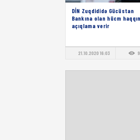
DİN Zuqdididə Gücüstan
Bankına olan hücm haqqı
açıqlama verir
21.10.2020 16:03
9