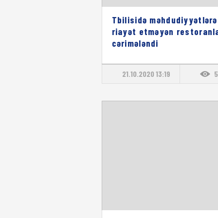
Tbilisidə məhdudiyyətlərə
riayət etməyən restoranl
cərimələndi
21.10.2020 13:19
5