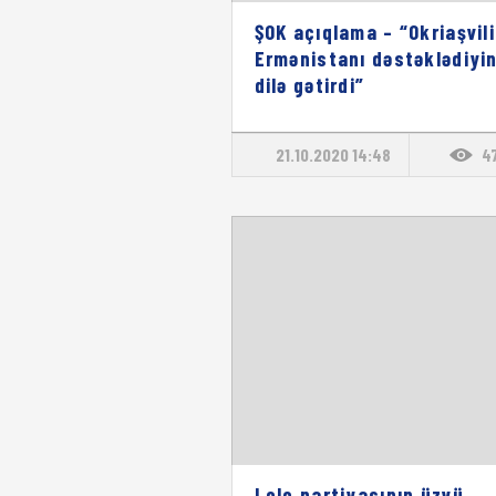
ŞOK açıqlama – “Okriaşvili
Ermənistanı dəstəklədiyin
dilə gətirdi”
21.10.2020 14:48
4
Lelo partiyasının üzvü