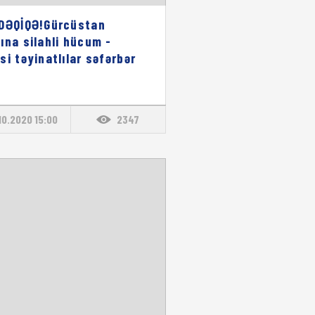
DƏQİQƏ!Gürcüstan
ına silahli hücum -
si təyinatlılar səfərbər
10.2020 15:00
2347