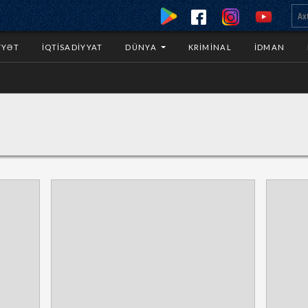
YYƏT
İQTISADIYYAT
DÜNYA
KRIMINAL
İDMAN