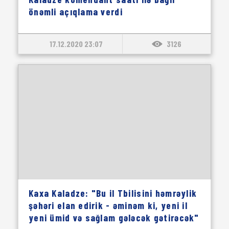
önəmli açıqlama verdi
17.12.2020 23:07
3126
Kaxa Kaladze: "Bu il Tbilisini həmrəylik
şəhəri elan edirik - əminəm ki, yeni il
yeni ümid və sağlam gələcək gətirəcək"