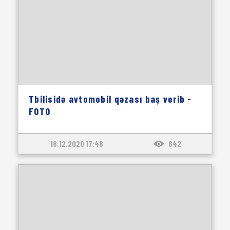
Tbilisidə avtomobil qəzası baş verib -
FOTO
18.12.2020 17:48
642