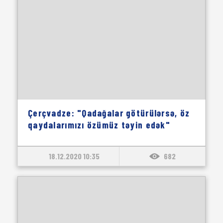
Çerçvadze: "Qadağalar götürülərsə, öz
qaydalarımızı özümüz təyin edək"
18.12.2020 10:35
682