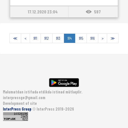
17.12.2020 23:04
597
≪
<
911
912
913
914
915
916
>
≫
Məlumatdan istifadə etdikdə istinad mütləqdir.
interpressge@gmail.com
Development of site
InterPress Group
© InterPress 2019-2026