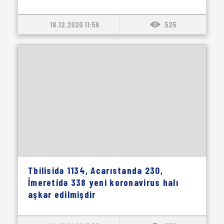
18.12.2020 11:56
525
Tbilisidə 1134, Acarıstanda 230,
İmeretidə 338 yeni koronavirus halı
aşkar edilmişdir