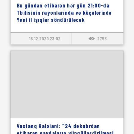
Bu gündən etibarən hər gün 21:00-da
Tbilisinin rayonlarında və küçələrində
Yeni il işıqlar söndürüləcək
18.12.2020 23:02
2753
Vaxtanq Kaloiani: "24 dekabrdan
etibarən qaydaların yüngülləşdirilməsi