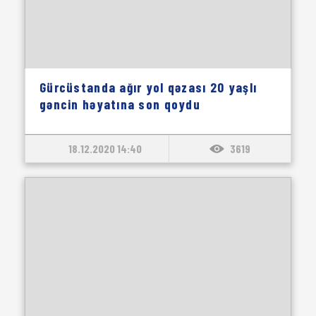
Gürcüstanda ağır yol qəzası 20 yaşlı
gəncin həyatına son qoydu
18.12.2020 14:40
3619