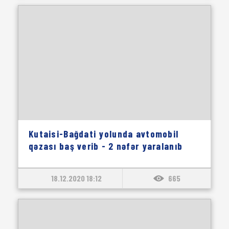
Kutaisi-Bağdati yolunda avtomobil
qəzası baş verib - 2 nəfər yaralanıb
18.12.2020 18:12
665