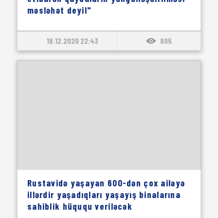
məsləhət deyil"
18.12.2020 22:43
805
Rustavidə yaşayan 600-dən çox ailəyə
illərdir yaşadıqları yaşayış binalarına
sahiblik hüququ veriləcək