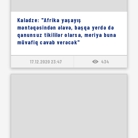
Kaladze: "Afrika yaşayış
məntəqəsindən əlavə, başqa yerdə də
qanunsuz tikililər olarsa, meriya buna
müvafiq cavab verəcək"
17.12.2020 23:47
434