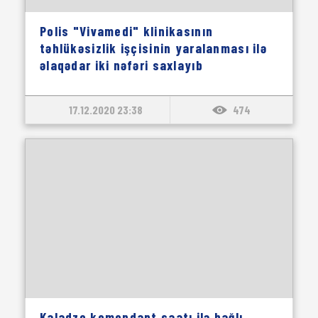
Polis "Vivamedi" klinikasının
təhlükəsizlik işçisinin yaralanması ilə
əlaqədar iki nəfəri saxlayıb
17.12.2020 23:38
474
Kaladze komendant saatı ilə bağlı