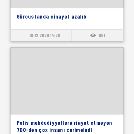
Gürcüstanda cinayət azalıb
18.12.2020 14:28
691
Polis məhdudiyyətlərə riayət etməyən
700-dən çox insanı cərimələdi