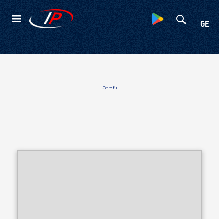
Kateqoriyalar
GE
Ətraflı