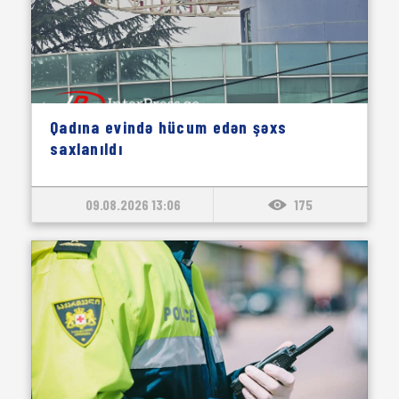
Qadına evində hücum edən şəxs
saxlanıldı
09.08.2026 13:06
175