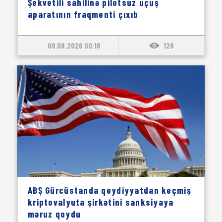
Şekvetili sahilinə pilotsuz uçuş
aparatının fraqmenti çıxıb
09.08.2026 00:18
128
ABŞ Gürcüstanda qeydiyyatdan keçmiş
kriptovalyuta şirkətini sanksiyaya
məruz qoydu