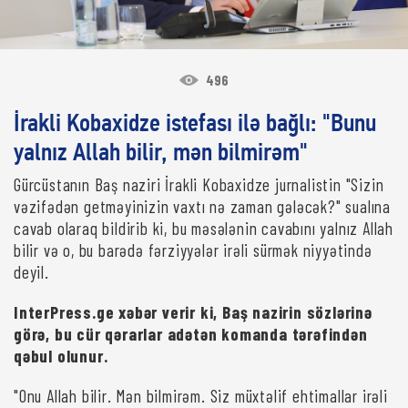
496
İrakli Kobaxidze istefası ilə bağlı: "Bunu
yalnız Allah bilir, mən bilmirəm"
Gürcüstanın Baş naziri İrakli Kobaxidze jurnalistin "Sizin
vəzifədən getməyinizin vaxtı nə zaman gələcək?" sualına
cavab olaraq bildirib ki, bu məsələnin cavabını yalnız Allah
bilir və o, bu barədə fərziyyələr irəli sürmək niyyətində
deyil.
InterPress.ge xəbər verir ki, Baş nazirin sözlərinə
görə, bu cür qərarlar adətən komanda tərəfindən
qəbul olunur.
"Onu Allah bilir. Mən bilmirəm. Siz müxtəlif ehtimallar irəli