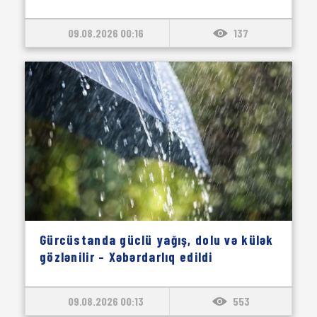
09.08.2026 00:16
137
Gürcüstanda güclü yağış, dolu və külək
gözlənilir – Xəbərdarlıq edildi
09.08.2026 00:13
553