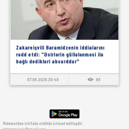
Zakareişvili Baramidzenin iddialarını
rədd etdi: "Əsirlərin güllələnməsi ilə
bağlı dedikləri absurddur"
07.08.2026 20:48
88
Məlumatdan istifadə etdikdə istinad mütləqdir.