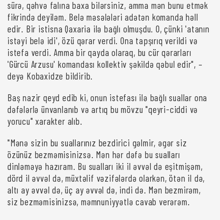
sürə, qəhvə falına baxa bilərsiniz, amma mən bunu etmək
fikrində deyiləm. Belə məsələləri adətən komanda həll
edir. Bir istisna Qaxaria ilə bağlı olmuşdu. O, çünki 'atanın
istəyi belə idi', özü qərar verdi. Ona tapşırıq verildi və
istefa verdi. Amma bir qayda olaraq, bu cür qərarları
'Gürcü Arzusu' komandası kollektiv şəkildə qəbul edir", –
deyə Kobaxidze bildirib.
Baş nazir qeyd edib ki, onun istefası ilə bağlı suallar ona
dəfələrlə ünvanlanıb və artıq bu mövzu "qeyri-ciddi və
yorucu" xarakter alıb.
"Mənə sizin bu suallarınız bezdirici gəlmir, əgər siz
özünüz bezməmisinizsə. Mən hər dəfə bu sualları
dinləməyə hazıram. Bu sualları iki il əvvəl də eşitmişəm,
dörd il əvvəl də, müxtəlif vəzifələrdə olarkən, ötən il də,
altı ay əvvəl də, üç ay əvvəl də, indi də. Mən bezmirəm,
siz bezməmisinizsə, məmnuniyyətlə cavab verərəm.