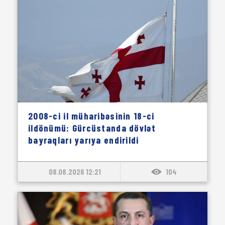
2008-ci il müharibəsinin 18-ci
ildönümü: Gürcüstanda dövlət
bayraqları yarıya endirildi
08.08.2026 12:21
104