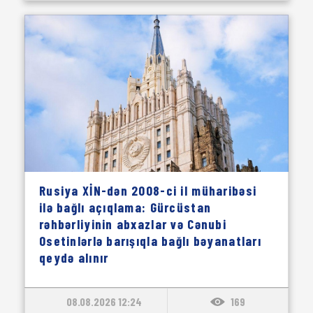
Rusiya XİN-dən 2008-ci il müharibəsi
ilə bağlı açıqlama: Gürcüstan
rəhbərliyinin abxazlar və Cənubi
Osetinlərlə barışıqla bağlı bəyanatları
qeydə alınır
08.08.2026 12:24
169