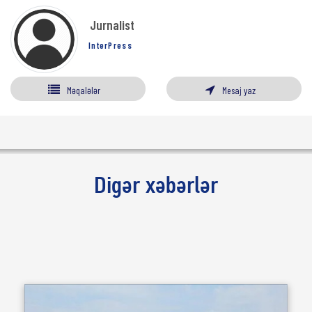
Jurnalist
InterPress
Məqalələr
Mesaj yaz
Digər xəbərlər