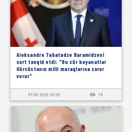
Aleksandre Tabatadze Baramidzeni
sərt tənqid etdi: "Bu cür bəyanatlar
Gürcüstanın milli maraqlarına zərər
vurur"
07.08.2026 20:50
79