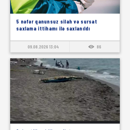
5 nəfər qanunsuz silah və sursat
saxlama ittihamı ilə saxlanıldı
09.08.2026 13:04
86