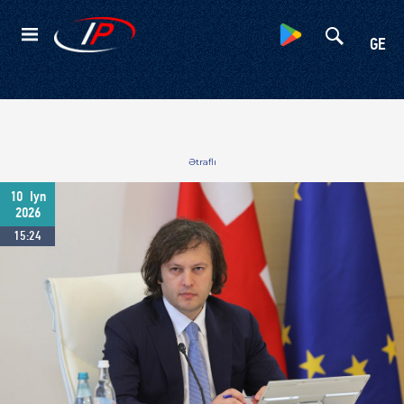
Kateqoriyalar
GE
Ətraflı
10
Iyn
2026
15:24