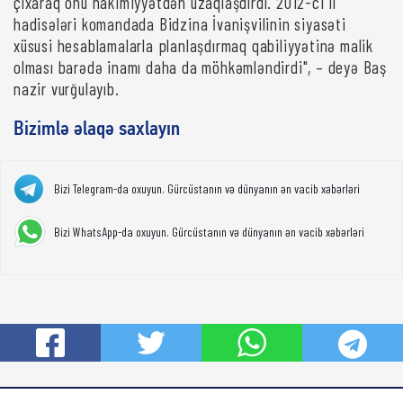
çıxaraq onu hakimiyyətdən uzaqlaşdırdı. 2012-ci il
hadisələri komandada Bidzina İvanişvilinin siyasəti
xüsusi hesablamalarla planlaşdırmaq qabiliyyətinə malik
olması barədə inamı daha da möhkəmləndirdi", – deyə Baş
nazir vurğulayıb.
Bizimlə əlaqə saxlayın
Bizi Telegram-da oxuyun. Gürcüstanın və dünyanın ən vacib xəbərləri
Bizi WhatsApp-da oxuyun. Gürcüstanın və dünyanın ən vacib xəbərləri