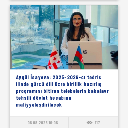
Aygül İsayeva: 2025–2026-cı tədris
ilində gürcü dili üzrə birillik hazırlıq
proqramını bitirən tələbələrin bakalavr
təhsili dövlət hesabına
maliyyələşdiriləcək
08.08.2026 16:06
117