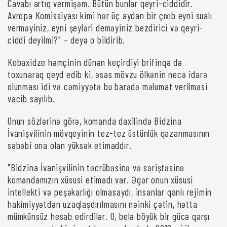
Cavabı artıq vermişəm. Bütün bunlar qeyri-ciddidir.
Avropa Komissiyası kimi hər üç aydan bir çıxıb eyni sualı
verməyiniz, eyni şeyləri deməyiniz bezdirici və qeyri-
ciddi deyilmi?" – deyə o bildirib.
Kobaxidze həmçinin dünən keçirdiyi brifinqə də
toxunaraq qeyd edib ki, əsas mövzu ölkənin necə idarə
olunması idi və cəmiyyətə bu barədə məlumat verilməsi
vacib sayılıb.
Onun sözlərinə görə, komanda daxilində Bidzina
İvanişvilinin mövqeyinin tez-tez üstünlük qazanmasının
səbəbi ona olan yüksək etimaddır.
"Bidzina İvanişvilinin təcrübəsinə və səriştəsinə
komandamızın xüsusi etimadı var. Əgər onun xüsusi
intellekti və peşəkarlığı olmasaydı, insanlar qanlı rejimin
hakimiyyətdən uzaqlaşdırılmasını nəinki çətin, hətta
mümkünsüz hesab edirdilər. O, belə böyük bir gücə qarşı