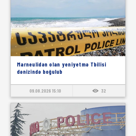
Marneulidən olan yeniyetmə Tbilisi
dənizində boğulub
09.08.2026 15:10
32