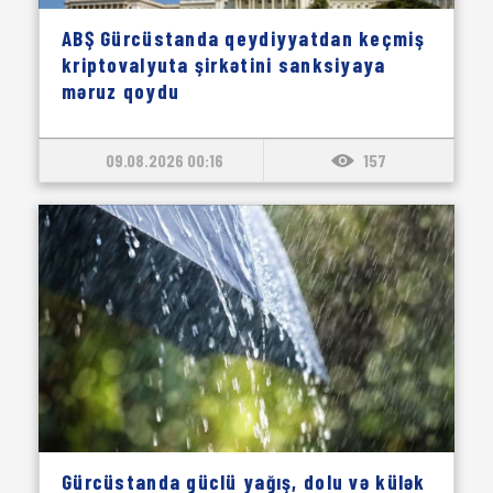
ABŞ Gürcüstanda qeydiyyatdan keçmiş
kriptovalyuta şirkətini sanksiyaya
məruz qoydu
09.08.2026 00:16
157
Gürcüstanda güclü yağış, dolu və külək