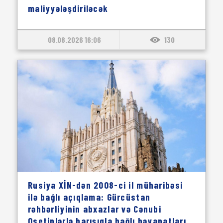
maliyyələşdiriləcək
08.08.2026 16:06
130
Rusiya XİN-dən 2008-ci il müharibəsi
ilə bağlı açıqlama: Gürcüstan
rəhbərliyinin abxazlar və Cənubi
Osetinlərlə barışıqla bağlı bəyanatları