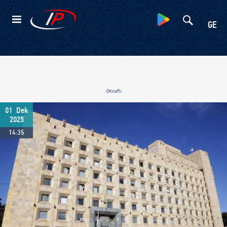
Kateqoriyalar
GE
Ətraflı
01
Dek
2025
14:35