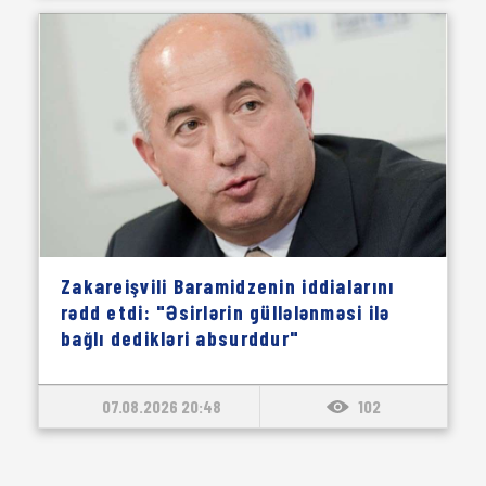
Zakareişvili Baramidzenin iddialarını
rədd etdi: "Əsirlərin güllələnməsi ilə
bağlı dedikləri absurddur"
07.08.2026 20:48
102