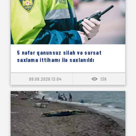
5 nəfər qanunsuz silah və sursat
saxlama ittihamı ilə saxlanıldı
09.08.2026 13:04
138