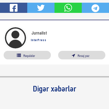
Jurnalist
InterPress
Məqalələr
Mesaj yaz
Digər xəbərlər