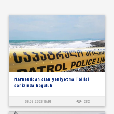
Marneulidən olan yeniyetmə Tbilisi
dənizində boğulub
09.08.2026 15:10
282