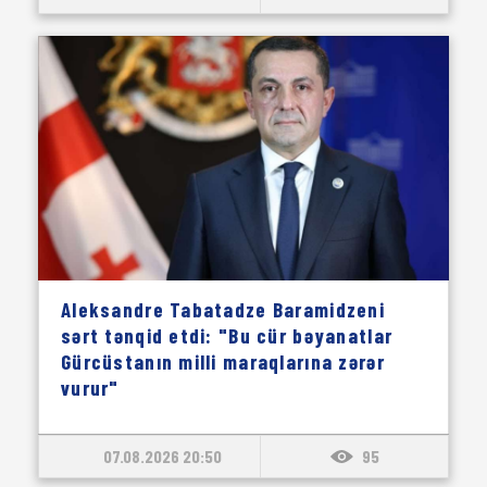
Aleksandre Tabatadze Baramidzeni
sərt tənqid etdi: "Bu cür bəyanatlar
Gürcüstanın milli maraqlarına zərər
vurur"
07.08.2026 20:50
95