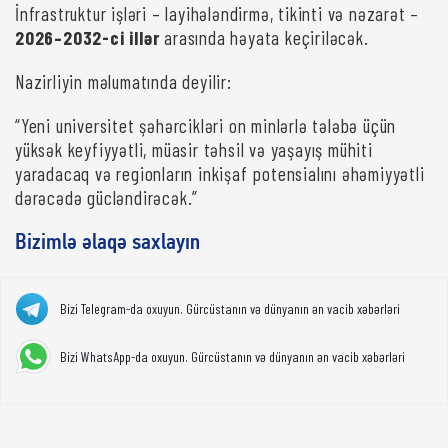
İnfrastruktur işləri – layihələndirmə, tikinti və nəzarət –
2026–2032-ci illər
arasında həyata keçiriləcək.
Nazirliyin məlumatında deyilir:
“Yeni universitet şəhərcikləri on minlərlə tələbə üçün
yüksək keyfiyyətli, müasir təhsil və yaşayış mühiti
yaradacaq və regionların inkişaf potensialını əhəmiyyətli
dərəcədə gücləndirəcək.”
Bizimlə əlaqə saxlayın
Bizi Telegram-da oxuyun. Gürcüstanın və dünyanın ən vacib xəbərləri
Bizi WhatsApp-da oxuyun. Gürcüstanın və dünyanın ən vacib xəbərləri