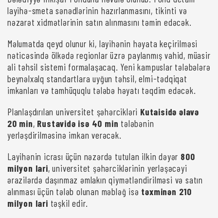
layihə-smeta sənədlərinin hazırlanmasını, tikinti və
nəzarət xidmətlərinin satın alınmasını təmin edəcək.
Məlumatda qeyd olunur ki, layihənin həyata keçirilməsi
nəticəsində ölkədə regionlar üzrə paylanmış vahid, müasir
ali təhsil sistemi formalaşacaq. Yeni kampuslar tələbələrə
beynəlxalq standartlara uyğun təhsil, elmi-tədqiqat
imkanları və tamhüquqlu tələbə həyatı təqdim edəcək.
Planlaşdırılan universitet şəhərcikləri
Kutaisidə əlavə
20 min
,
Rustavidə isə 40 min
tələbənin
yerləşdirilməsinə imkan verəcək.
Layihənin icrası üçün nəzərdə tutulan ilkin dəyər
800
milyon lari
, universitet şəhərciklərinin yerləşəcəyi
ərazilərdə daşınmaz əmlakın qiymətləndirilməsi və satın
alınması üçün tələb olunan məbləğ isə
təxminən 210
milyon lari
təşkil edir.