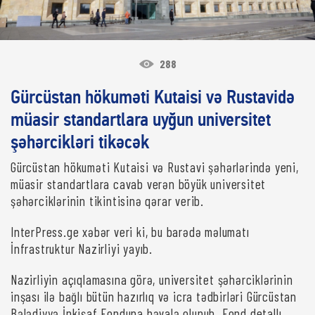
288
Gürcüstan hökuməti Kutaisi və Rustavidə
müasir standartlara uyğun universitet
şəhərcikləri tikəcək
Gürcüstan hökuməti Kutaisi və Rustavi şəhərlərində yeni,
müasir standartlara cavab verən böyük universitet
şəhərciklərinin tikintisinə qərar verib.
InterPress.ge xəbər veri ki, bu barədə məlumatı
İnfrastruktur Nazirliyi yayıb.
Nazirliyin açıqlamasına görə, universitet şəhərciklərinin
inşası ilə bağlı bütün hazırlıq və icra tədbirləri Gürcüstan
Bələdiyyə İnkişaf Fonduna həvalə olunub. Fond detallı