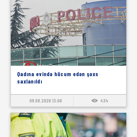
Qadına evində hücum edən şəxs
saxlanıldı
09.08.2026 13:06
434