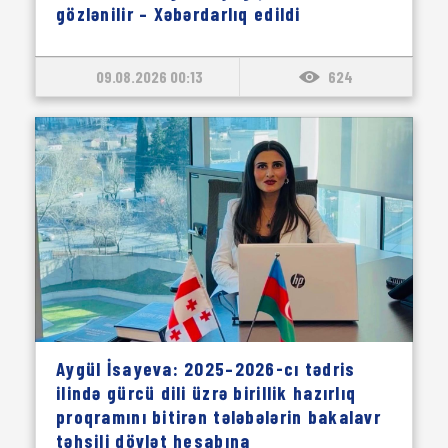
gözlənilir – Xəbərdarlıq edildi
09.08.2026 00:13
624
Aygül İsayeva: 2025–2026-cı tədris
ilində gürcü dili üzrə birillik hazırlıq
proqramını bitirən tələbələrin bakalavr
təhsili dövlət hesabına