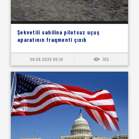
Şekvetili sahilinə pilotsuz uçuş
aparatının fraqmenti çıxıb
09.08.2026 00:18
155