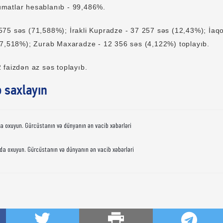
matlar hesablanıb - 99,486%.
75 səs (71,588%); İrakli Kupradze - 37 257 səs (12,43%); İaq
(7,518%); Zurab Maxaradze - 12 356 səs (4,122%) toplayıb.
 faizdən az səs toplayıb.
ə saxlayın
da oxuyun. Gürcüstanın və dünyanın ən vacib xəbərləri
da oxuyun. Gürcüstanın və dünyanın ən vacib xəbərləri