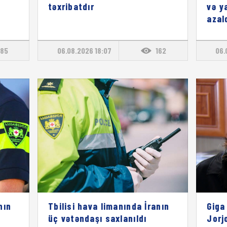
təxribatdır
və y
azal
85
06.08.2026 18:07
162
06.
nın
Tbilisi hava limanında İranın
Giga
üç vətəndaşı saxlanıldı
Jorj