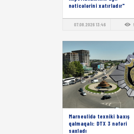
nəticələrini xatırladır"
07.08.2026 13:46
Marneulidə texniki baxış
qalmaqalı: DTX 3 nəfəri
saxladı