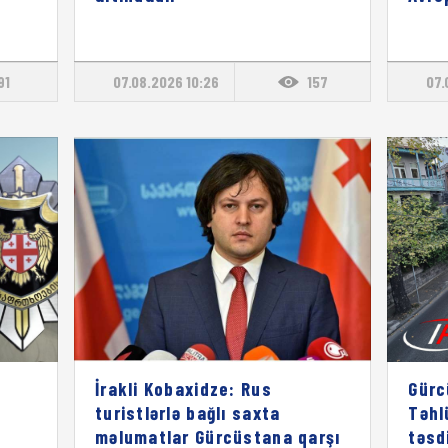
91
07.08.2026 10:26
157
07.
İrakli Kobaxidze: Rus
Gürc
turistlərlə bağlı saxta
Təhl
məlumatlar Gürcüstana qarşı
təsd