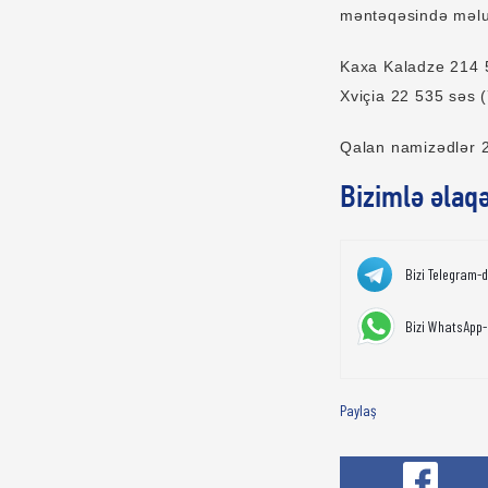
məntəqəsində məlu
Kaxa Kaladze 214 5
Xviçia 22 535 səs 
Qalan namizədlər 2
Bizimlə əlaq
Bizi Telegram-
Bizi WhatsApp-
Paylaş