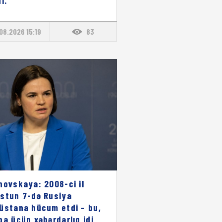
i."
08.2026 15:19
83
novskaya: 2008-ci il
stun 7-də Rusiya
üstana hücum etdi – bu,
pa üçün xəbərdarlıq idi