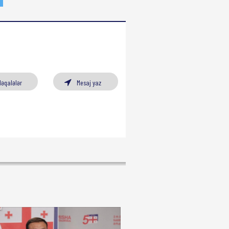
Məqalələr
Mesaj yaz