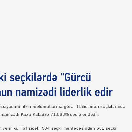
əki seçkilərdə "Gürcü
un namizədi liderlik edir
siyasının ilkin məlumatlarına görə, Tbilisi meri seçkilərində
 namizədi Kaxa Kaladze 71,588% səslə öndədir.
 verir ki, Tbilisidəki 584 seçki məntəqəsindən 581 seçki