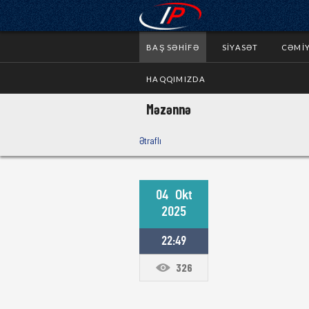
BAŞ SƏHIFƏ
SIYASƏT
CƏMI
HAQQIMIZDA
Məzənnə
Ətraflı
04
Okt
2025
22:49
326