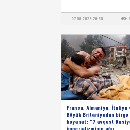
07.08.2026 20:50
Fransa, Almaniya, İtaliya 
Böyük Britaniyadan birgə
bəyanat: "7 avqust Rusiy
imperializminin ağır