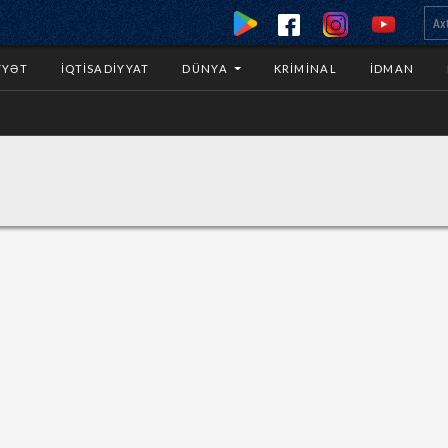
YYƏT
İQTISADIYYAT
DÜNYA
KRIMINAL
İDMAN