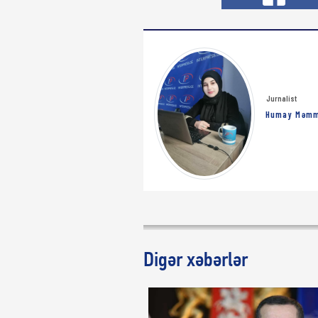
Jurnalist
Humay Məm
Digər xəbərlər