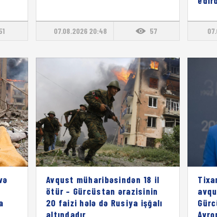
edird
51
07.08.2026 20:48
57
07.
və
Avqust müharibəsindən 18 il
Tixa
ötür – Gürcüstan ərazisinin
avqu
a
20 faizi hələ də Rusiya işğalı
Gürc
altındadır
Avro