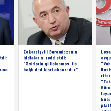
Zakareişvili Baramidzenin
Ləşa
tdi:
iddialarını rədd etdi:
avqu
"Əsirlərin güllələnməsi ilə
"Vah
rına
bağlı dedikləri absurddur"
Rusi
rito
"Tək
Gürc
ləya
bütö
plat