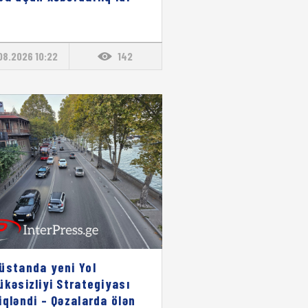
08.2026 10:22
142
üstanda yeni Yol
ükəsizliyi Strategiyası
iqləndi – Qəzalarda ölən