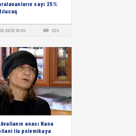
aralananların sayı 25%
dılacaq
08.2026 18:04
324
 Avalianın anası Nana
oliani ilə polemikaya