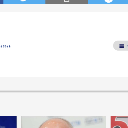
mədova