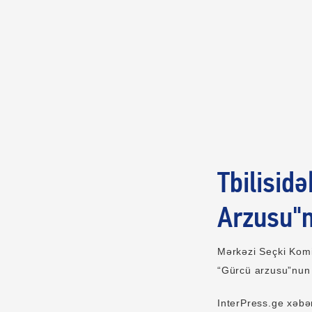
Tbilisid
Arzusu"n
Mərkəzi Seçki Komis
“Gürcü arzusu”nun
InterPress.ge xəbər