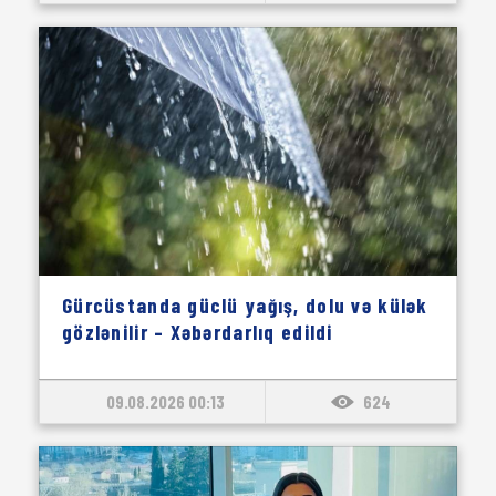
Gürcüstanda güclü yağış, dolu və külək
gözlənilir – Xəbərdarlıq edildi
09.08.2026 00:13
624