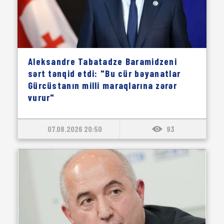
Aleksandre Tabatadze Baramidzeni
sərt tənqid etdi: "Bu cür bəyanatlar
Gürcüstanın milli maraqlarına zərər
vurur"
07.08.2026 20:50
93