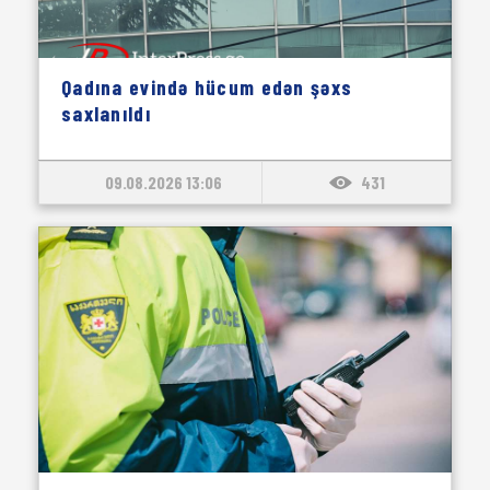
Qadına evində hücum edən şəxs
saxlanıldı
09.08.2026 13:06
431