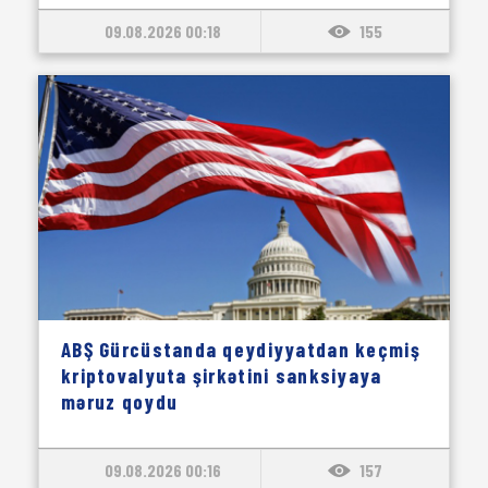
09.08.2026 00:18
155
ABŞ Gürcüstanda qeydiyyatdan keçmiş
kriptovalyuta şirkətini sanksiyaya
məruz qoydu
09.08.2026 00:16
157