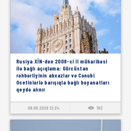
Rusiya XİN-dən 2008-ci il müharibəsi
ilə bağlı açıqlama: Gürcüstan
rəhbərliyinin abxazlar və Cənubi
Osetinlərlə barışıqla bağlı bəyanatları
qeydə alınır
08.08.2026 12:24
193