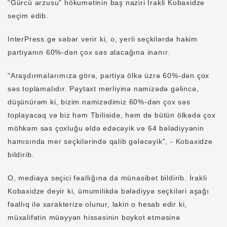
“Gürcü arzusu” hökumətinin baş naziri İrakli Kobaxidze
seçim edib.
InterPress.ge xəbər verir ki, o, yerli seçkilərdə hakim
partiyanın 60%-dən çox səs alacağına inanır.
"Araşdırmalarımıza görə, partiya ölkə üzrə 60%-dən çox
səs toplamalıdır. Paytaxt merliyinə namizədə gəlincə,
düşünürəm ki, bizim namizədimiz 60%-dən çox səs
toplayacaq və biz həm Tbilisidə, həm də bütün ölkədə çox
möhkəm səs çoxluğu əldə edəcəyik və 64 bələdiyyənin
hamısında mer seçkilərində qalib gələcəyik", - Kobaxidze
bildirib.
O, mediaya seçici fəallığına da münasibət bildirib. İrakli
Kobaxidze deyir ki, ümumilikdə bələdiyyə seçkiləri aşağı
fəallıq ilə xarakterizə olunur, lakin o hesab edir ki,
müxalifətin müəyyən hissəsinin boykot etməsinə