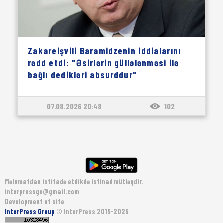
Zakareişvili Baramidzenin iddialarını
rədd etdi: "Əsirlərin güllələnməsi ilə
bağlı dedikləri absurddur"
07.08.2026 20:48
102
Məlumatdan istifadə etdikdə istinad mütləqdir.
interpressge@gmail.com
Development of site
InterPress Group
© InterPress 2019-2026