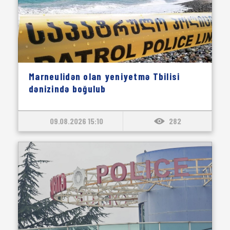
Marneulidən olan yeniyetmə Tbilisi
dənizində boğulub
09.08.2026 15:10
282