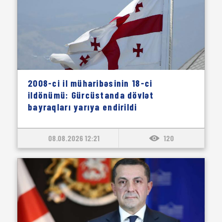
2008-ci il müharibəsinin 18-ci
ildönümü: Gürcüstanda dövlət
bayraqları yarıya endirildi
08.08.2026 12:21
120