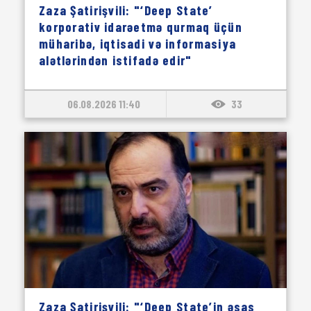
Zaza Şatirişvili: "‘Deep State’
korporativ idarəetmə qurmaq üçün
müharibə, iqtisadi və informasiya
alətlərindən istifadə edir"
06.08.2026 11:40
33
Zaza Şatirişvili: "‘Deep State’in əsas