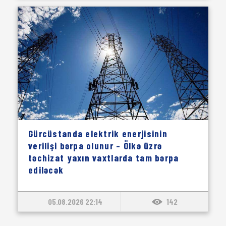
Gürcüstanda elektrik enerjisinin
verilişi bərpa olunur – Ölkə üzrə
təchizat yaxın vaxtlarda tam bərpa
ediləcək
05.08.2026 22:14
142