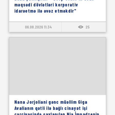
məqsədi dövlətləri korporativ
idarəetmə ilə əvəz etməkdir"
06.08.2026 11:34
25
Nana Jorjoliani gənc müəllim Giga
Avalianın qətli ilə bağlı cinayət işi
çərçivəsində saxlanılan Nia İmnadzenin