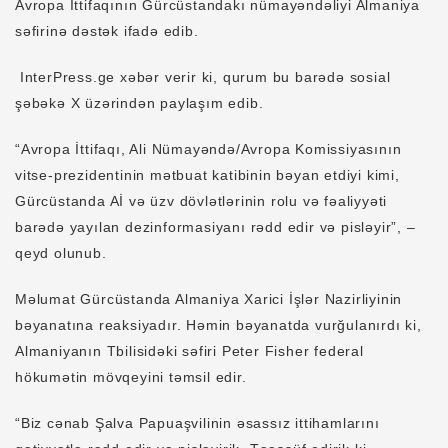
Avropa İttifaqının Gürcüstandakı nümayəndəliyi Almaniya
səfirinə dəstək ifadə edib.
InterPress.ge xəbər verir ki, qurum bu barədə sosial
şəbəkə X üzərindən paylaşım edib.
“Avropa İttifaqı, Ali Nümayəndə/Avropa Komissiyasının
vitse-prezidentinin mətbuat katibinin bəyan etdiyi kimi,
Gürcüstanda Aİ və üzv dövlətlərinin rolu və fəaliyyəti
barədə yayılan dezinformasiyanı rədd edir və pisləyir”, –
qeyd olunub.
Məlumat Gürcüstanda Almaniya Xarici İşlər Nazirliyinin
bəyanatına reaksiyadır. Həmin bəyanatda vurğulanırdı ki,
Almaniyanın Tbilisidəki səfiri Peter Fisher federal
hökumətin mövqeyini təmsil edir.
“Biz cənab Şalva Papuaşvilinin əsassız ittihamlarını