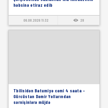
həbsinə etiraz edib
06.08.2026 11:32
28
Tbilisidən Batumiyə cəmi 4 saata –
Gürcüstan Dəmir Yollarından
sərnişinlərə müjdə