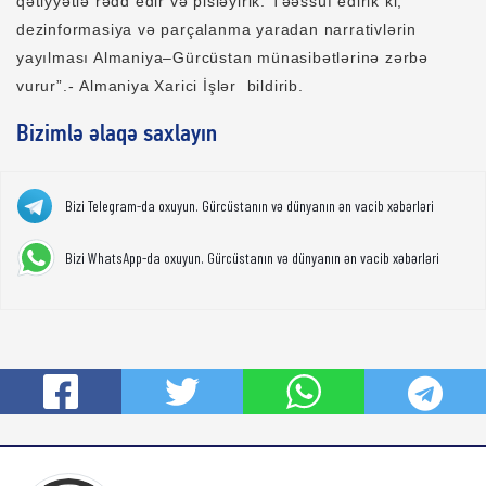
qətiyyətlə rədd edir və pisləyirik. Təəssüf edirik ki,
dezinformasiya və parçalanma yaradan narrativlərin
yayılması Almaniya–Gürcüstan münasibətlərinə zərbə
vurur”.- Almaniya Xarici İşlər bildirib.
Bizimlə əlaqə saxlayın
Bizi Telegram-da oxuyun. Gürcüstanın və dünyanın ən vacib xəbərləri
Bizi WhatsApp-da oxuyun. Gürcüstanın və dünyanın ən vacib xəbərləri