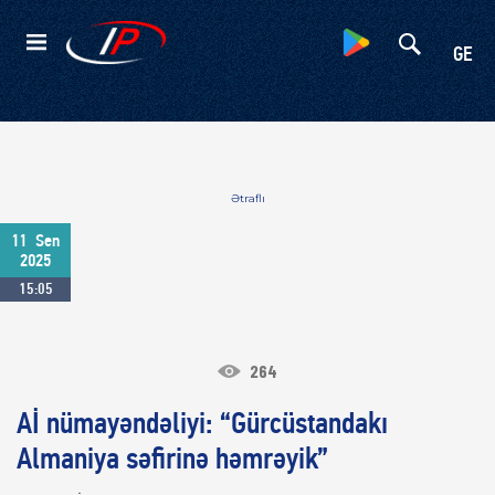
Kateqoriyalar
GE
Ətraflı
11
Sen
2025
15:05
264
Aİ nümayəndəliyi: “Gürcüstandakı
Almaniya səfirinə həmrəyik”