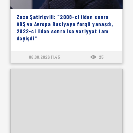
Zaza Şatirişvili: "2008-ci ildən sonra
ABŞ və Avropa Rusiyaya fərqli yanaşdı,
2022-ci ildən sonra isə vəziyyət tam
dəyişdi"
06.08.2026 11:45
25