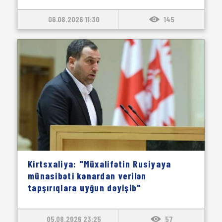
06.08.2026 11:30
145
Kirtsxaliya: "Müxalifətin Rusiyaya
münasibəti kənardan verilən
tapşırıqlara uyğun dəyişib"
05.08.2026 23:25
57