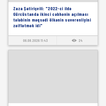
Zaza Şatirişvili: "2022-ci ildə
Gürcüstanda ikinci cəbhənin açılması
tələbinin məqsədi ölkənin suverenliyini
zəiflətmək idi"
06.08.2026 11:43
24