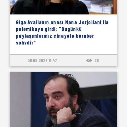
Giga Avalianın anası Nana Jorjoliani ilə
polemikaya girdi: "Bugünkü
paylaşımlarınız cinayətə bərabər
səhvdir"
06.08.2026 11:47
26