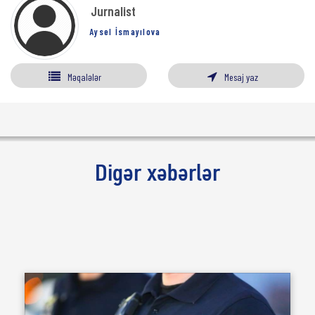
Jurnalist
Aysel İsmayılova
Məqalələr
Mesaj yaz
Digər xəbərlər