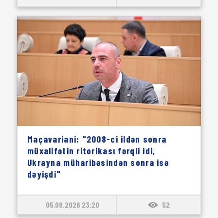
Maçavariani: "2008-ci ildən sonra
müxalifətin ritorikası fərqli idi,
Ukrayna müharibəsindən sonra isə
dəyişdi"
05.08.2026 23:20
52