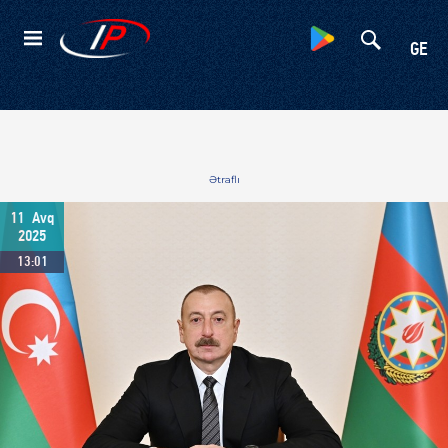
Kateqoriyalar
GE
Ətraflı
11
Avq
2025
13:01