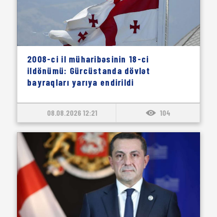
2008-ci il müharibəsinin 18-ci
ildönümü: Gürcüstanda dövlət
bayraqları yarıya endirildi
08.08.2026 12:21
104