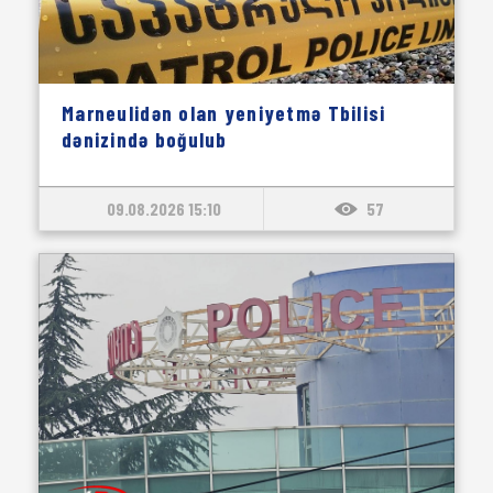
Marneulidən olan yeniyetmə Tbilisi
dənizində boğulub
09.08.2026 15:10
57