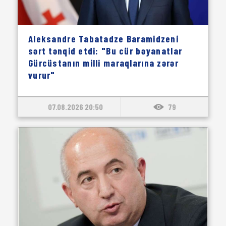
Aleksandre Tabatadze Baramidzeni
sərt tənqid etdi: "Bu cür bəyanatlar
Gürcüstanın milli maraqlarına zərər
vurur"
07.08.2026 20:50
79