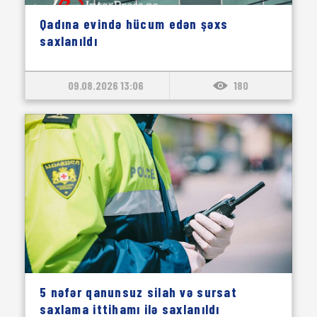
Qadına evində hücum edən şəxs
saxlanıldı
09.08.2026 13:06
180
5 nəfər qanunsuz silah və sursat
saxlama ittihamı ilə saxlanıldı