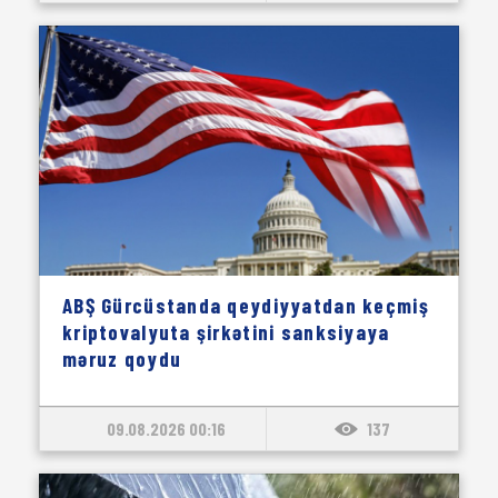
ABŞ Gürcüstanda qeydiyyatdan keçmiş
kriptovalyuta şirkətini sanksiyaya
məruz qoydu
09.08.2026 00:16
137