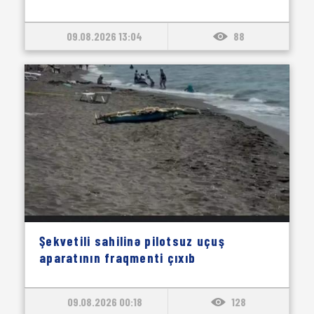
09.08.2026 13:04
88
Şekvetili sahilinə pilotsuz uçuş
aparatının fraqmenti çıxıb
09.08.2026 00:18
128