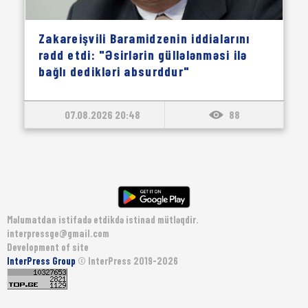
Zakareişvili Baramidzenin iddialarını
rədd etdi: "Əsirlərin güllələnməsi ilə
bağlı dedikləri absurddur"
07.08.2026 20:48
88
Məlumatdan istifadə etdikdə istinad mütləqdir.
interpressge@gmail.com
Development of site
InterPress Group
© InterPress 2019-2026