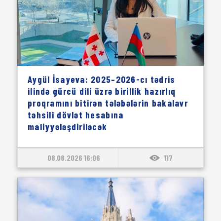
Aygül İsayeva: 2025–2026-cı tədris
ilində gürcü dili üzrə birillik hazırlıq
proqramını bitirən tələbələrin bakalavr
təhsili dövlət hesabına
maliyyələşdiriləcək
08.08.2026 16:06
117