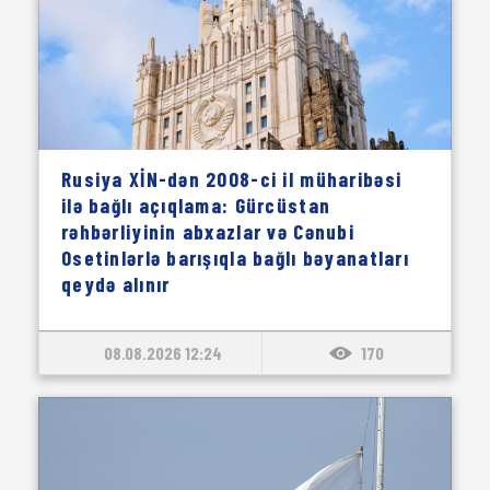
Rusiya XİN-dən 2008-ci il müharibəsi
ilə bağlı açıqlama: Gürcüstan
rəhbərliyinin abxazlar və Cənubi
Osetinlərlə barışıqla bağlı bəyanatları
qeydə alınır
08.08.2026 12:24
170