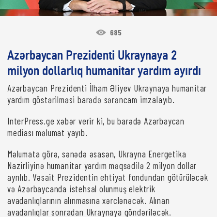
685
Azərbaycan Prezidenti Ukraynaya 2
milyon dollarlıq humanitar yardım ayırdı
Azərbaycan Prezidenti İlham Əliyev Ukraynaya humanitar
yardım göstərilməsi barədə sərəncam imzalayıb.
InterPress.ge xəbər verir ki, bu barədə Azərbaycan
mediası məlumat yayıb.
Məlumata görə, sənədə əsasən, Ukrayna Energetika
Nazirliyinə humanitar yardım məqsədilə 2 milyon dollar
ayrılıb. Vəsait Prezidentin ehtiyat fondundan götürüləcək
və Azərbaycanda istehsal olunmuş elektrik
avadanlıqlarının alınmasına xərclənəcək. Alınan
avadanlıqlar sonradan Ukraynaya göndəriləcək.