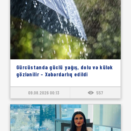
Gürcüstanda güclü yağış, dolu və külək
gözlənilir – Xəbərdarlıq edildi
09.08.2026 00:13
557