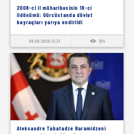
2008-ci il müharibəsinin 18-ci
ildönümü: Gürcüstanda dövlət
bayraqları yarıya endirildi
08.08.2026 12:21
104
Aleksandre Tabatadze Baramidzeni