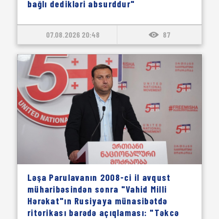
bağlı dedikləri absurddur"
07.08.2026 20:48
87
Ləşa Parulavanın 2008-ci il avqust
müharibəsindən sonra "Vahid Milli
Hərəkat"ın Rusiyaya münasibətdə
ritorikası barədə açıqlaması: "Təkcə