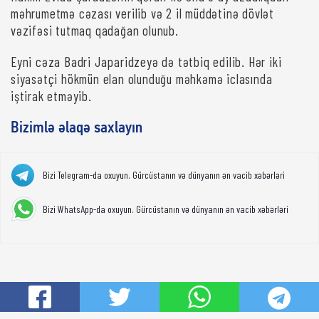
məhrumetmə cəzası verilib və 2 il müddətinə dövlət
vəzifəsi tutmaq qadağan olunub.
Eyni cəza Badri Japaridzeyə də tətbiq edilib. Hər iki
siyasətçi hökmün elan olunduğu məhkəmə iclasında
iştirak etməyib.
Bizimlə əlaqə saxlayın
Bizi Telegram-da oxuyun. Gürcüstanın və dünyanın ən vacib xəbərləri
Bizi WhatsApp-da oxuyun. Gürcüstanın və dünyanın ən vacib xəbərləri