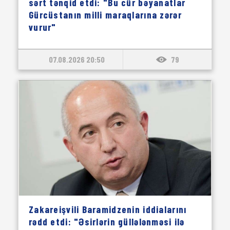
sərt tənqid etdi: "Bu cür bəyanatlar
Gürcüstanın milli maraqlarına zərər
vurur"
07.08.2026 20:50
79
Zakareişvili Baramidzenin iddialarını
rədd etdi: "Əsirlərin güllələnməsi ilə