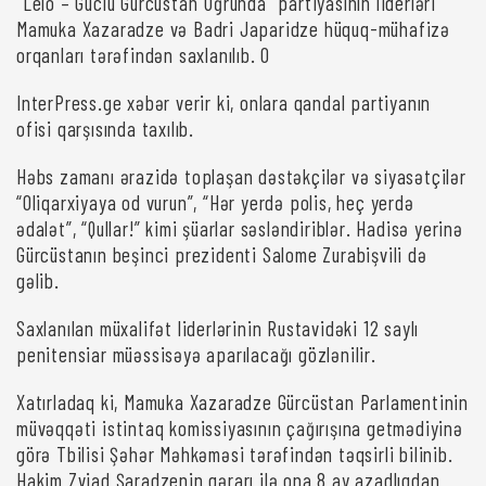
“Lelo – Güclü Gürcüstan Uğrunda” partiyasının liderləri
Mamuka Xazaradze və Badri Japaridze hüquq-mühafizə
orqanları tərəfindən saxlanılıb. O
InterPress.ge xəbər verir ki, onlara qandal partiyanın
ofisi qarşısında taxılıb.
Həbs zamanı ərazidə toplaşan dəstəkçilər və siyasətçilər
“Oliqarxiyaya od vurun”, “Hər yerdə polis, heç yerdə
ədalət”, “Qullar!” kimi şüarlar səsləndiriblər. Hadisə yerinə
Gürcüstanın beşinci prezidenti Salome Zurabişvili də
gəlib.
Saxlanılan müxalifət liderlərinin Rustavidəki 12 saylı
penitensiar müəssisəyə aparılacağı gözlənilir.
Xatırladaq ki, Mamuka Xazaradze Gürcüstan Parlamentinin
müvəqqəti istintaq komissiyasının çağırışına getmədiyinə
görə Tbilisi Şəhər Məhkəməsi tərəfindən təqsirli bilinib.
Hakim Zviad Şaradzenin qərarı ilə ona 8 ay azadlıqdan