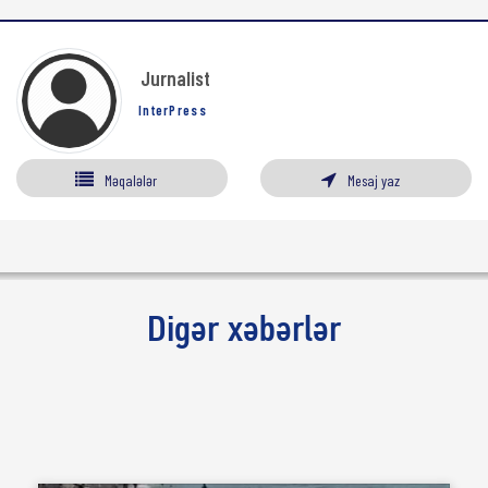
Jurnalist
InterPress
Məqalələr
Mesaj yaz
Digər xəbərlər