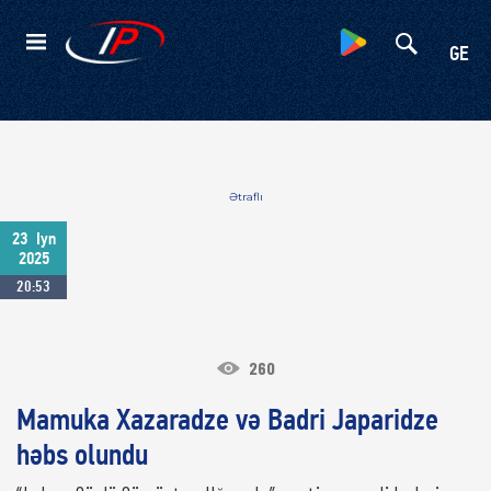
Kateqoriyalar
GE
Ətraflı
23
Iyn
2025
20:53
260
Mamuka Xazaradze və Badri Japaridze
həbs olundu