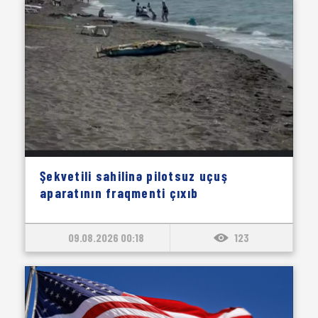
Şekvetili sahilinə pilotsuz uçuş
aparatının fraqmenti çıxıb
09.08.2026 00:18
123