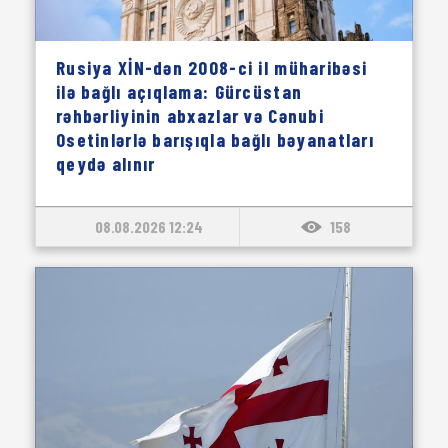
Rusiya XİN-dən 2008-ci il müharibəsi
ilə bağlı açıqlama: Gürcüstan
rəhbərliyinin abxazlar və Cənubi
Osetinlərlə barışıqla bağlı bəyanatları
qeydə alınır
08.08.2026 12:24
158