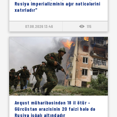
Rusiya imperializminin ağır nəticələrini
xatırladır"
07.08.2026 13:46
115
Avqust müharibəsindən 18 il ötür –
Gürcüstan ərazisinin 20 faizi hələ də
Rusiya işğalı altındadır