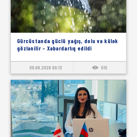
Gürcüstanda güclü yağış, dolu və külək
gözlənilir – Xəbərdarlıq edildi
09.08.2026 00:13
515