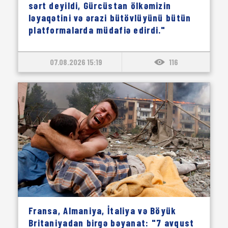
sərt deyildi, Gürcüstan ölkəmizin
ləyaqətini və ərazi bütövlüyünü bütün
platformalarda müdafiə edirdi."
07.08.2026 15:19
116
Fransa, Almaniya, İtaliya və Böyük
Britaniyadan birgə bəyanat: "7 avqust