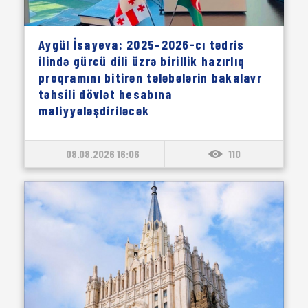
Aygül İsayeva: 2025–2026-cı tədris
ilində gürcü dili üzrə birillik hazırlıq
proqramını bitirən tələbələrin bakalavr
təhsili dövlət hesabına
maliyyələşdiriləcək
08.08.2026 16:06
110