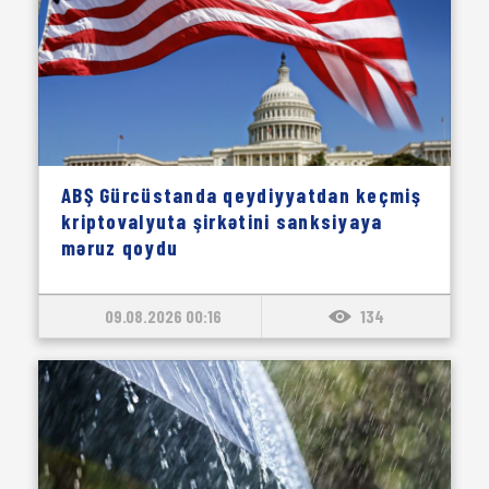
ABŞ Gürcüstanda qeydiyyatdan keçmiş
kriptovalyuta şirkətini sanksiyaya
məruz qoydu
09.08.2026 00:16
134