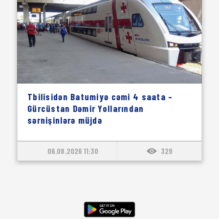
Tbilisidən Batumiyə cəmi 4 saata –
Gürcüstan Dəmir Yollarından
sərnişinlərə müjdə
06.08.2026 11:30
329