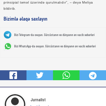
prinsipial təməl üzərində qurulmalıdır”, – deyə Meliya
bildirib.
Bizimlə əlaqə saxlayın
Bizi Telegram-da oxuyun. Gürcüstanın və dünyanın ən vacib xəbərləri
Bizi WhatsApp-da oxuyun. Gürcüstanın və dünyanın ən vacib xəbərləri
Jurnalist