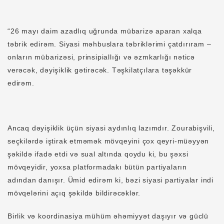
“26 mayı daim azadlıq uğrunda mübarizə aparan xalqa
təbrik edirəm. Siyasi məhbuslara təbriklərimi çatdırıram –
onların mübarizəsi, prinsipiallığı və əzmkarlığı nəticə
verəcək, dəyişiklik gətirəcək. Təşkilatçılara təşəkkür
edirəm.
Ancaq dəyişiklik üçün siyasi aydınlıq lazımdır. Zourabişvili,
seçkilərdə iştirak etməmək mövqeyini çox qeyri-müəyyən
şəkildə ifadə etdi və sual altında qoydu ki, bu şəxsi
mövqeyidir, yoxsa platformadakı bütün partiyaların
adından danışır. Ümid edirəm ki, bəzi siyasi partiyalar indi
mövqelərini açıq şəkildə bildirəcəklər.
Birlik və koordinasiya mühüm əhəmiyyət daşıyır və güclü