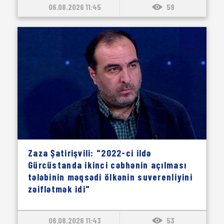
06.08.2026 11:45
59
Zaza Şatirişvili: "2022-ci ildə
Gürcüstanda ikinci cəbhənin açılması
tələbinin məqsədi ölkənin suverenliyini
zəiflətmək idi"
06.08.2026 11:43
53