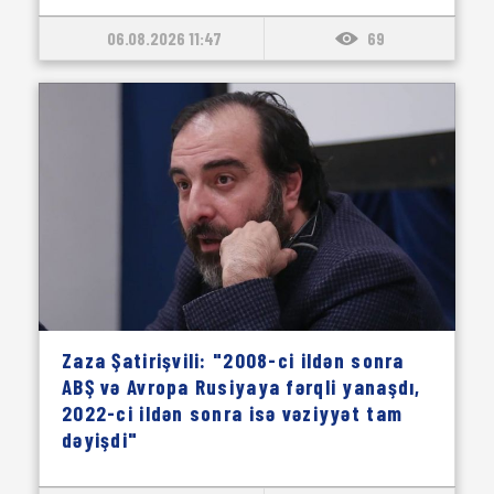
06.08.2026 11:47
69
Zaza Şatirişvili: "2008-ci ildən sonra
ABŞ və Avropa Rusiyaya fərqli yanaşdı,
2022-ci ildən sonra isə vəziyyət tam
dəyişdi"