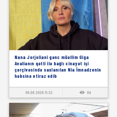
Nana Jorjoliani gənc müəllim Giga
Avalianın qətli ilə bağlı cinayət işi
çərçivəsində saxlanılan Nia İmnadzenin
həbsinə etiraz edib
06.08.2026 11:32
66