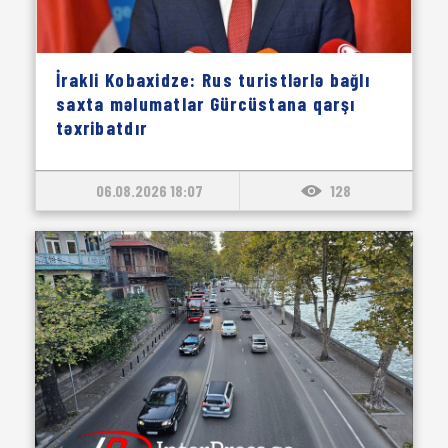
İrakli Kobaxidze: Rus turistlərlə bağlı
saxta məlumatlar Gürcüstana qarşı
təxribatdır
06.08.2026 18:07
128