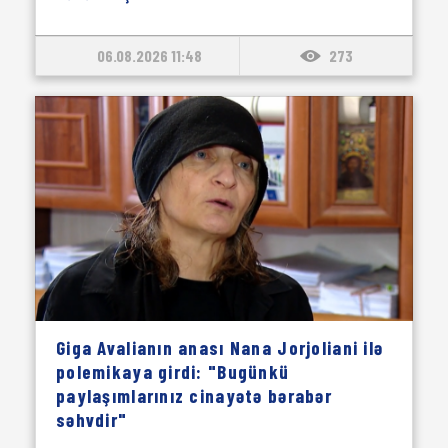
06.08.2026 11:48
273
Giga Avalianın anası Nana Jorjoliani ilə
polemikaya girdi: "Bugünkü
paylaşımlarınız cinayətə bərabər
səhvdir"