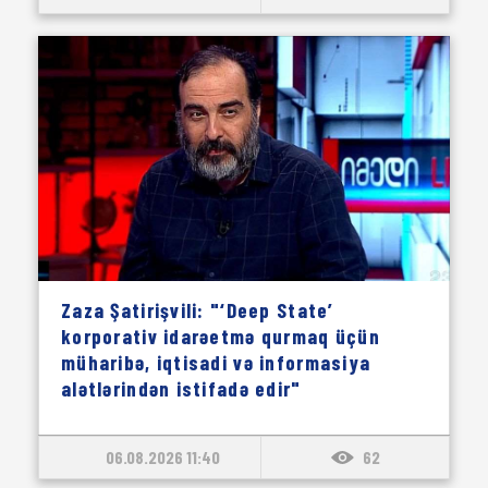
Zaza Şatirişvili: "‘Deep State’
korporativ idarəetmə qurmaq üçün
müharibə, iqtisadi və informasiya
alətlərindən istifadə edir"
06.08.2026 11:40
62