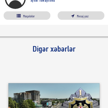
Aysel İsmayılova
Məqalələr
Mesaj yaz
Digər xəbərlər