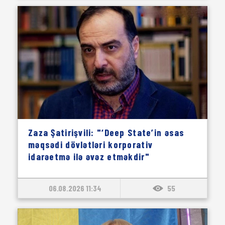
Zaza Şatirişvili: "‘Deep State’in əsas
məqsədi dövlətləri korporativ
idarəetmə ilə əvəz etməkdir"
06.08.2026 11:34
55