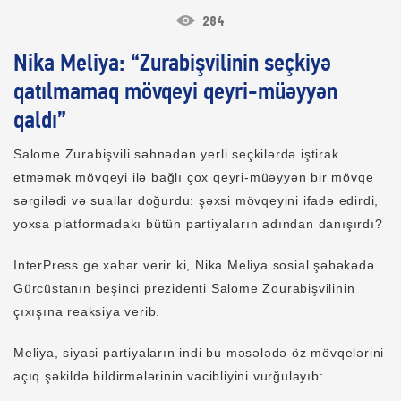
284
Nika Meliya: “Zurabişvilinin seçkiyə
qatılmamaq mövqeyi qeyri-müəyyən
qaldı”
Salome Zurabişvili səhnədən yerli seçkilərdə iştirak
etməmək mövqeyi ilə bağlı çox qeyri-müəyyən bir mövqe
sərgilədi və suallar doğurdu: şəxsi mövqeyini ifadə edirdi,
yoxsa platformadakı bütün partiyaların adından danışırdı?
InterPress.ge xəbər verir ki, Nika Meliya sosial şəbəkədə
Gürcüstanın beşinci prezidenti Salome Zourabişvilinin
çıxışına reaksiya verib.
Meliya, siyasi partiyaların indi bu məsələdə öz mövqelərini
açıq şəkildə bildirmələrinin vacibliyini vurğulayıb: