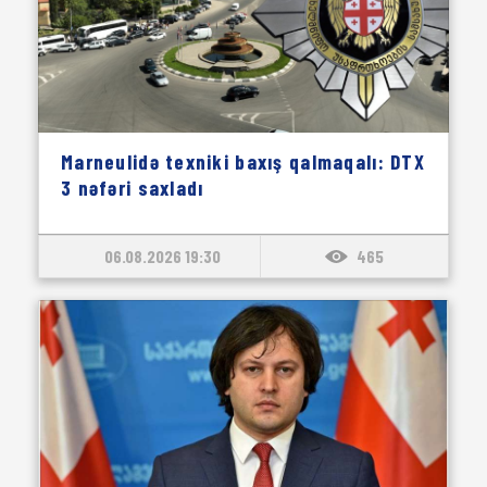
Marneulidə texniki baxış qalmaqalı: DTX
3 nəfəri saxladı
06.08.2026 19:30
465