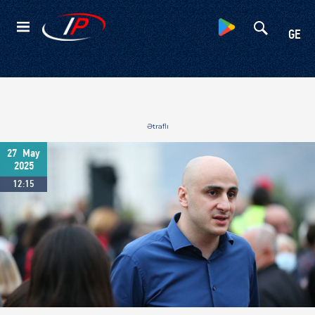
Kateqoriyalar
GE
Ətraflı
27
May
2025
12:15