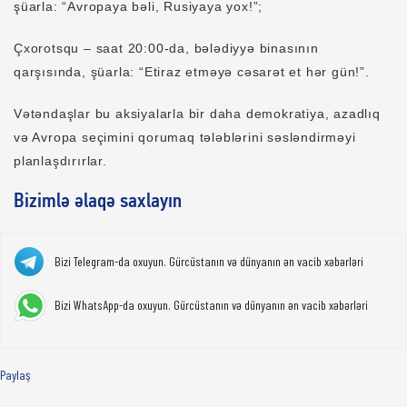
şüarla: “Avropaya bəli, Rusiyaya yox!”;
Çxorotsqu – saat 20:00-da, bələdiyyə binasının
qarşısında, şüarla: “Etiraz etməyə cəsarət et hər gün!”.
Vətəndaşlar bu aksiyalarla bir daha demokratiya, azadlıq
və Avropa seçimini qorumaq tələblərini səsləndirməyi
planlaşdırırlar.
Bizimlə əlaqə saxlayın
Bizi Telegram-da oxuyun. Gürcüstanın və dünyanın ən vacib xəbərləri
Bizi WhatsApp-da oxuyun. Gürcüstanın və dünyanın ən vacib xəbərləri
Paylaş