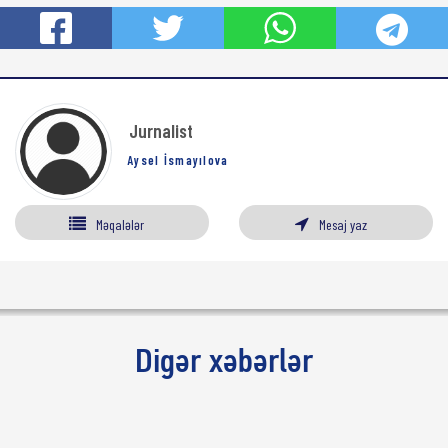
Jurnalist
Aysel İsmayılova
Məqalələr
Mesaj yaz
Digər xəbərlər