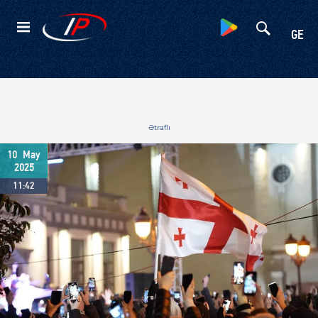
Kateqoriyalar
GE
Ətraflı
10
May
2025
11:42