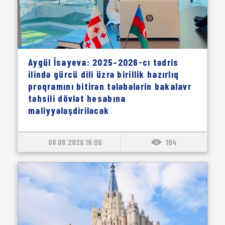
Aygül İsayeva: 2025–2026-cı tədris
ilində gürcü dili üzrə birillik hazırlıq
proqramını bitirən tələbələrin bakalavr
təhsili dövlət hesabına
maliyyələşdiriləcək
08.08.2026 16:06
104