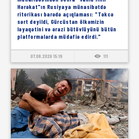
Hərəkat"ın Rusiyaya münasibətdə
ritorikası barədə açıqlaması: "Təkcə
sərt deyildi, Gürcüstan ölkəmizin
ləyaqətini və ərazi bütövlüyünü bütün
platformalarda müdafiə edirdi."
07.08.2026 15:19
111