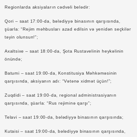
Regionlarda aksiyaların cədvəli belədir:
Qori – saat 17:00-da, bələdiyyə binasının qarşısında,
şüarla: “Rejim məhbusları azad edilsin və yenidən seçkilər
təyin olunsun!”;
Axaltsixe – saat 18:00-da, Şota Rustavelinin heykəlinin
önündə;
Batumi – saat 19:00-da, Konstitusiya Məhkəməsinin
qarşısında, aksiyanın adı: “Vətənə xidmət üçün!”;
Zuqdidi – saat 19:00-da, regional administrasiyanın
qarşısında, şüarla: “Rus rejiminə qarşı”;
Telavi – saat 19:00-da, bələdiyyə binasının qarşısında;
Kutaisi – saat 19:00-da, bələdiyyə binasının qarşısında,