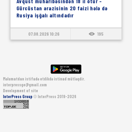
Avqust müharibəsindən 18 il ötür –
Gürcüstan ərazisinin 20 faizi hələ də
Rusiya işğalı altındadır
07.08.2026 10:26
195
Məlumatdan istifadə etdikdə istinad mütləqdir.
interpressge@gmail.com
Development of site
InterPress Group
© InterPress 2019-2026