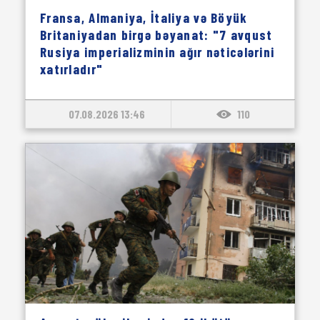
Fransa, Almaniya, İtaliya və Böyük
Britaniyadan birgə bəyanat: "7 avqust
Rusiya imperializminin ağır nəticələrini
xatırladır"
07.08.2026 13:46
110