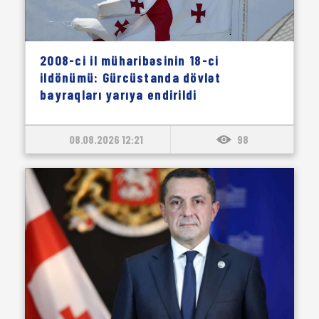
2008-ci il müharibəsinin 18-ci
ildönümü: Gürcüstanda dövlət
bayraqları yarıya endirildi
08.08.2026 12:21
98