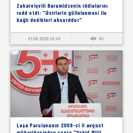
Zakareişvili Baramidzenin iddialarını
rədd etdi: "Əsirlərin güllələnməsi ilə
bağlı dedikləri absurddur"
07.08.2026 20:48
85
Ləşa Parulavanın 2008-ci il avqust
müharibəsindən sonra "Vahid Milli