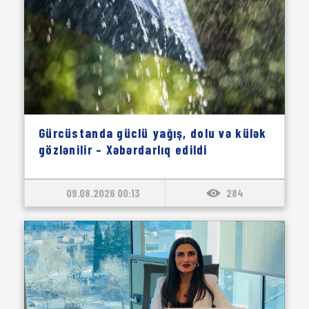
Gürcüstanda güclü yağış, dolu və külək
gözlənilir – Xəbərdarlıq edildi
09.08.2026 00:13
284