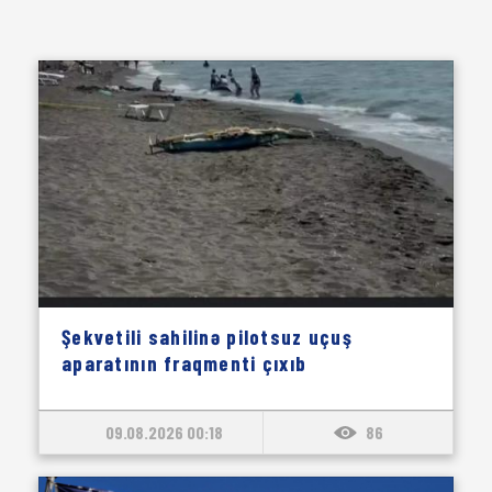
Şekvetili sahilinə pilotsuz uçuş
aparatının fraqmenti çıxıb
09.08.2026 00:18
86