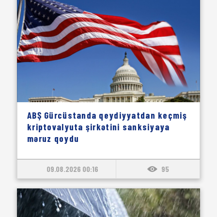
ABŞ Gürcüstanda qeydiyyatdan keçmiş
kriptovalyuta şirkətini sanksiyaya
məruz qoydu
09.08.2026 00:16
95