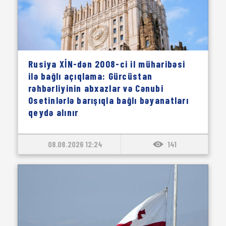
Rusiya XİN-dən 2008-ci il müharibəsi
ilə bağlı açıqlama: Gürcüstan
rəhbərliyinin abxazlar və Cənubi
Osetinlərlə barışıqla bağlı bəyanatları
qeydə alınır
08.08.2026 12:24
141