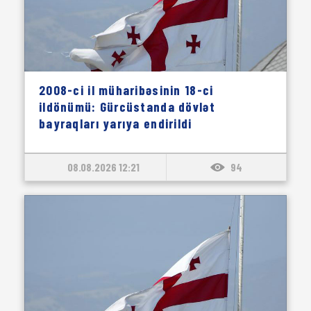
2008-ci il müharibəsinin 18-ci
ildönümü: Gürcüstanda dövlət
bayraqları yarıya endirildi
08.08.2026 12:21
94