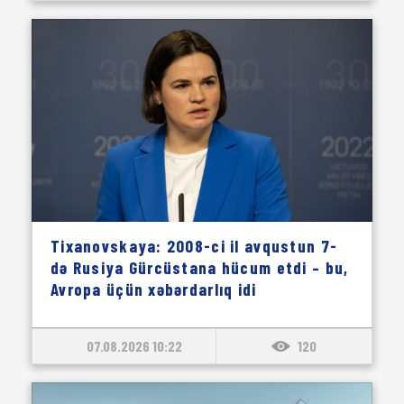
Tixanovskaya: 2008-ci il avqustun 7-
də Rusiya Gürcüstana hücum etdi – bu,
Avropa üçün xəbərdarlıq idi
07.08.2026 10:22
120