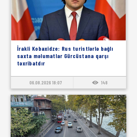
İrakli Kobaxidze: Rus turistlərlə bağlı
saxta məlumatlar Gürcüstana qarşı
təxribatdır
06.08.2026 18:07
148