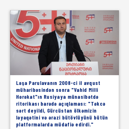
Ləşa Parulavanın 2008-ci il avqust
müharibəsindən sonra "Vahid Milli
Hərəkat"ın Rusiyaya münasibətdə
ritorikası barədə açıqlaması: "Təkcə
sərt deyildi, Gürcüstan ölkəmizin
ləyaqətini və ərazi bütövlüyünü bütün
platformalarda müdafiə edirdi."