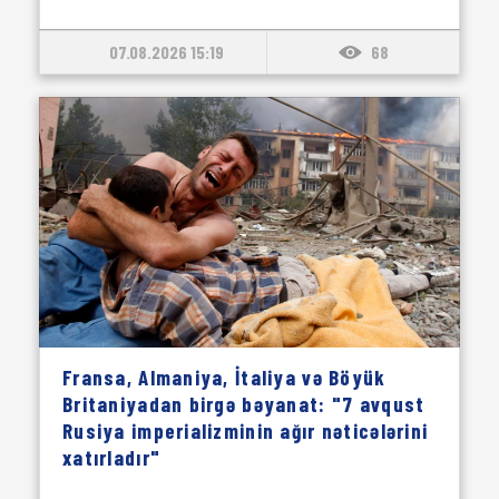
07.08.2026 15:19
68
Fransa, Almaniya, İtaliya və Böyük
Britaniyadan birgə bəyanat: "7 avqust
Rusiya imperializminin ağır nəticələrini
xatırladır"