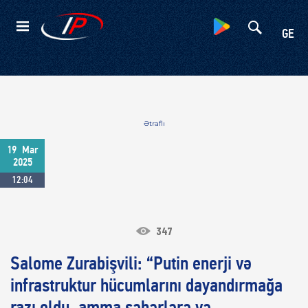
Kateqoriyalar
GE
Ətraflı
19
Mar
2025
12:04
347
Salome Zurabişvili: “Putin enerji və
infrastruktur hücumlarını dayandırmağa