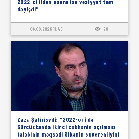
2022-ci ildən sonra isə vəziyyət tam
dəyişdi"
06.08.2026 11:45
70
Zaza Şatirişvili: "2022-ci ildə
Gürcüstanda ikinci cəbhənin açılması
tələbinin məqsədi ölkənin suverenliyini