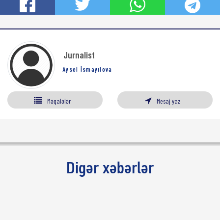
Jurnalist
Aysel İsmayılova
Məqalələr
Mesaj yaz
Digər xəbərlər