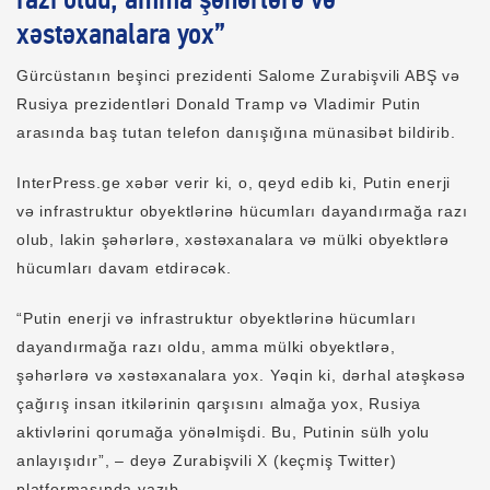
razı oldu, amma şəhərlərə və
xəstəxanalara yox”
Gürcüstanın beşinci prezidenti Salome Zurabişvili ABŞ və
Rusiya prezidentləri Donald Tramp və Vladimir Putin
arasında baş tutan telefon danışığına münasibət bildirib.
InterPress.ge xəbər verir ki, o, qeyd edib ki, Putin enerji
və infrastruktur obyektlərinə hücumları dayandırmağa razı
olub, lakin şəhərlərə, xəstəxanalara və mülki obyektlərə
hücumları davam etdirəcək.
“Putin enerji və infrastruktur obyektlərinə hücumları
dayandırmağa razı oldu, amma mülki obyektlərə,
şəhərlərə və xəstəxanalara yox. Yəqin ki, dərhal atəşkəsə
çağırış insan itkilərinin qarşısını almağa yox, Rusiya
aktivlərini qorumağa yönəlmişdi. Bu, Putinin sülh yolu
anlayışıdır”, – deyə Zurabişvili X (keçmiş Twitter)
platformasında yazıb.