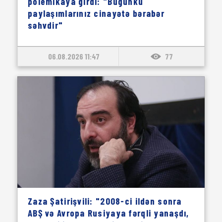
polemikaya girdi: "Bugünkü
paylaşımlarınız cinayətə bərabər
səhvdir"
06.08.2026 11:47
77
Zaza Şatirişvili: "2008-ci ildən sonra
ABŞ və Avropa Rusiyaya fərqli yanaşdı,