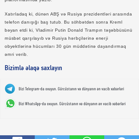
Xatırladaq ki, dünən ABŞ və Rusiya prezidentləri arasında
telefon danışığı baş tutub. Bu söhbətdən sonra Kreml
bəyan etdi ki, Vladimir Putin Donald Trampın təşəbbüsünü
müsbət qarşılayıb və Rusiya hərbçilərinə enerji
obyektlərinə hücumları 30 gün müddətinə dayandırmaq
əmri verib.
Bizimlə əlaqə saxlayın
Bizi Telegram-da oxuyun. Gürcüstanın və dünyanın ən vacib xəbərləri
Bizi WhatsApp-da oxuyun. Gürcüstanın və dünyanın ən vacib xəbərləri