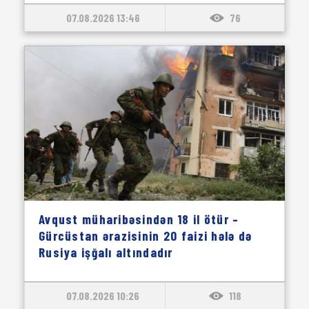
07.08.2026 13:46
76
Avqust müharibəsindən 18 il ötür –
Gürcüstan ərazisinin 20 faizi hələ də
Rusiya işğalı altındadır
07.08.2026 10:26
118