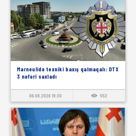
Marneulidə texniki baxış qalmaqalı: DTX
3 nəfəri saxladı
06.08.2026 19:30
552