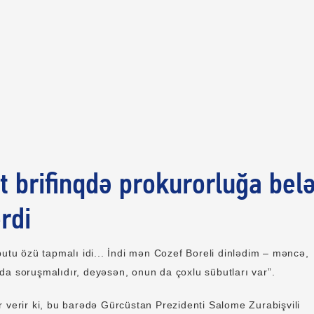
t brifinqdə prokurorluğa bel
rdi
butu özü tapmalı idi... İndi mən Cozef Boreli dinlədim – məncə,
da soruşmalıdır, deyəsən, onun da çoxlu sübutları var”.
 verir ki, bu barədə Gürcüstan Prezidenti Salome Zurabişvili