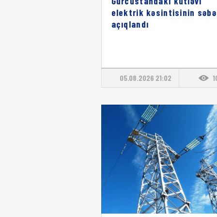
Gürcüstandakı kütləvi
elektrik kəsintisinin səbə
açıqlandı
05.08.2026 21:02
1