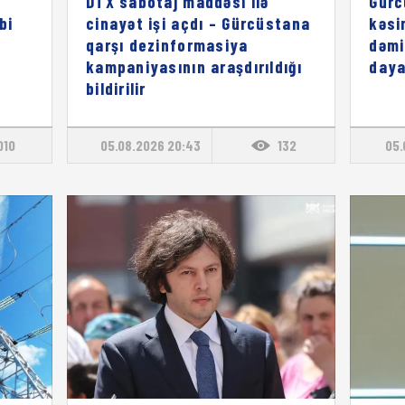
DTX sabotaj maddəsi ilə
Gürc
bi
cinayət işi açdı – Gürcüstana
kəsi
qarşı dezinformasiya
dəmi
kampaniyasının araşdırıldığı
daya
bildirilir
010
05.08.2026 20:43
132
05.