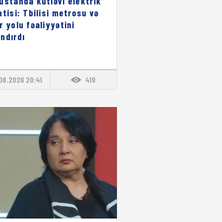
üstanda kütləvi elektrik
ntisi: Tbilisi metrosu və
r yolu fəaliyyətini
ndırdı
08.2026 20:41
419