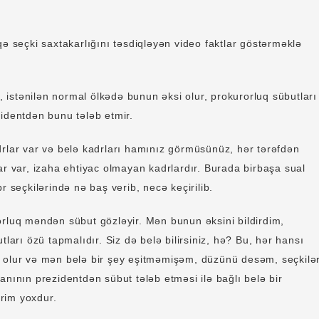
qə seçki saxtakarlığını təsdiqləyən video faktlar göstərməklə
ki, istənilən normal ölkədə bunun əksi olur, prokurorluq sübutları
zidentdən bunu tələb etmir.
drlar var və belə kadrları hamınız görmüsünüz, hər tərəfdən
ar var, izaha ehtiyac olmayan kadrlardır. Burada birbaşa sual
br seçkilərində nə baş verib, necə keçirilib.
orluq məndən sübut gözləyir. Mən bunun əksini bildirdim,
tları özü tapmalıdır. Siz də belə bilirsiniz, hə? Bu, hər hansı
 olur və mən belə bir şey eşitməmişəm, düzünü desəm, seçkilə
anının prezidentdən sübut tələb etməsi ilə bağlı belə bir
rim yoxdur.