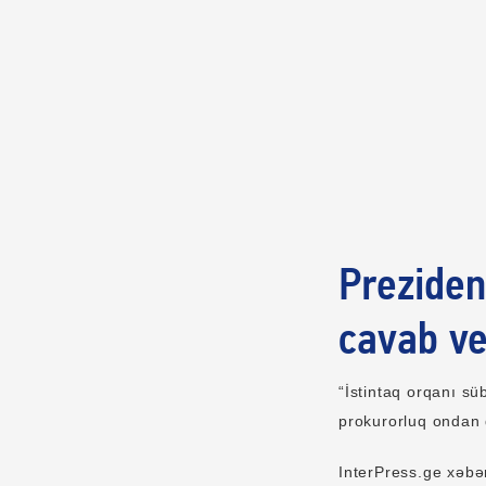
Preziden
cavab ve
“İstintaq orqanı sü
prokurorluq ondan 
InterPress.ge xəbər