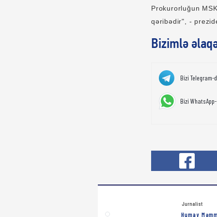
Prokurorluğun MSK-
qəribədir", - prezide
Bizimlə əlaq
Bizi Telegram-
Bizi WhatsApp-
Jurnalist
Humay Məm