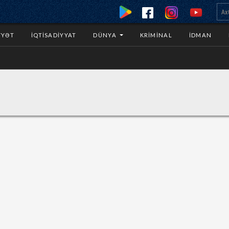
YYƏT
İQTISADIYYAT
DÜNYA
KRIMINAL
İDMAN