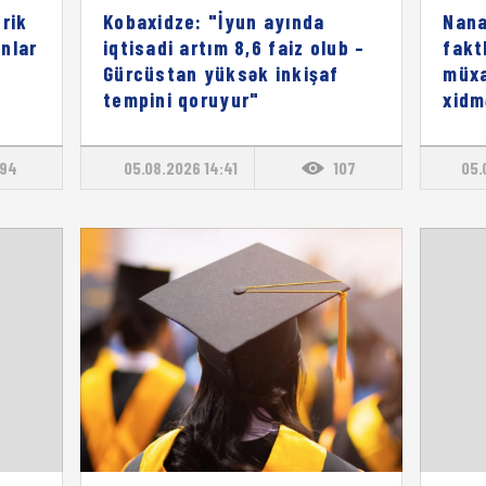
rik
Kobaxidze: "İyun ayında
Nana
onlar
iqtisadi artım 8,6 faiz olub –
fakt
Gürcüstan yüksək inkişaf
müxa
tempini qoruyur"
xidm
94
05.08.2026 14:41
107
05.