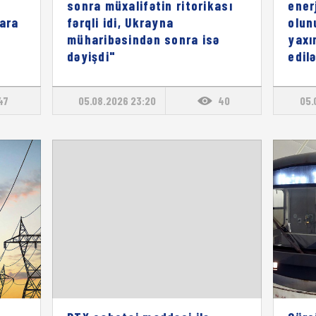
sonra müxalifətin ritorikası
enerj
lara
fərqli idi, Ukrayna
olun
müharibəsindən sonra isə
yaxı
dəyişdi"
edil
47
05.08.2026 23:20
40
05.