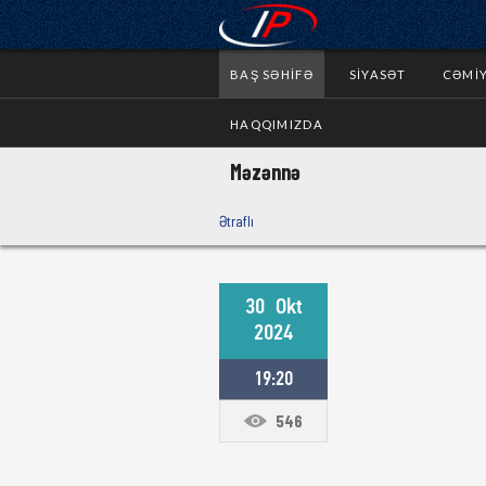
BAŞ SƏHIFƏ
SIYASƏT
CƏMI
HAQQIMIZDA
Məzənnə
Ətraflı
30
Okt
2024
19:20
546