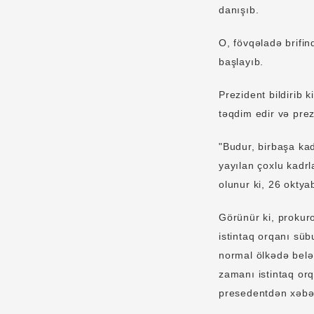
danışıb.
O, fövqəladə brifin
başlayıb.
Prezident bildirib 
təqdim edir və pre
"Budur, birbaşa ka
yayılan çoxlu kadrl
olunur ki, 26 oktya
Görünür ki, prokur
istintaq orqanı sübu
normal ölkədə belə
zamanı istintaq orq
presedentdən xəbə