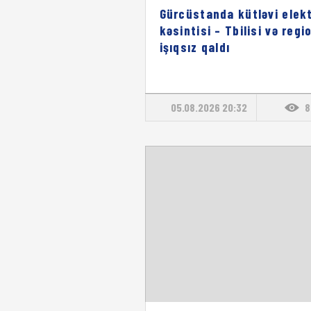
Gürcüstanda kütləvi elekt
kəsintisi – Tbilisi və regi
işıqsız qaldı
05.08.2026 20:32
8