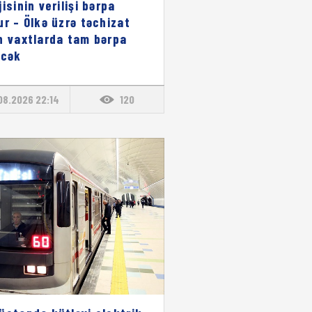
isinin verilişi bərpa
ur – Ölkə üzrə təchizat
n vaxtlarda tam bərpa
əcək
08.2026 22:14
120