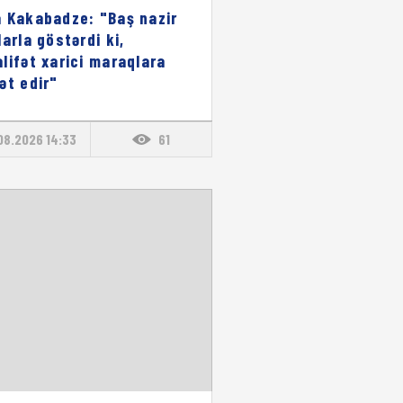
 Kakabadze: "Baş nazir
larla göstərdi ki,
lifət xarici maraqlara
ət edir"
08.2026 14:33
61