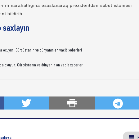
nın narahatlığına əsaslanaraq prezidentdən sübut istəməsi
nt bildirib.
ə saxlayın
da oxuyun. Gürcüstanın və dünyanın ən vacib xəbərləri
da oxuyun. Gürcüstanın və dünyanın ən vacib xəbərləri
mədova