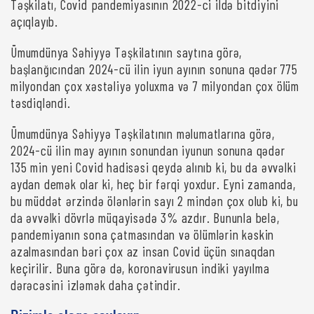
Təşkilatı, Covid pandemiyasının 2022-ci ildə bitdiyini
açıqlayıb.
Ümumdünya Səhiyyə Təşkilatının saytına görə,
başlanğıcından 2024-cü ilin iyun ayının sonuna qədər 775
milyondan çox xəstəliyə yoluxma və 7 milyondan çox ölüm
təsdiqləndi.
Ümumdünya Səhiyyə Təşkilatının məlumatlarına görə,
2024-cü ilin may ayının sonundan iyunun sonuna qədər
135 min yeni Covid hadisəsi qeydə alınıb ki, bu da əvvəlki
aydan demək olar ki, heç bir fərqi yoxdur. Eyni zamanda,
bu müddət ərzində ölənlərin sayı 2 mindən çox olub ki, bu
da əvvəlki dövrlə müqayisədə 3% azdır. Bununla belə,
pandemiyanın sona çatmasından və ölümlərin kəskin
azalmasından bəri çox az insan Covid üçün sınaqdan
keçirilir. Buna görə də, koronavirusun indiki yayılma
dərəcəsini izləmək daha çətindir.