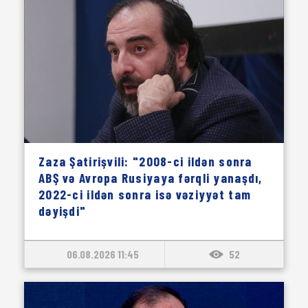
Zaza Şatirişvili: "2008-ci ildən sonra
ABŞ və Avropa Rusiyaya fərqli yanaşdı,
2022-ci ildən sonra isə vəziyyət tam
dəyişdi"
06.08.2026 11:45
52