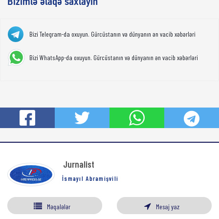
Bizimlə əlaqə saxlayın
Bizi Telegram-da oxuyun. Gürcüstanın və dünyanın ən vacib xəbərləri
Bizi WhatsApp-da oxuyun. Gürcüstanın və dünyanın ən vacib xəbərləri
Jurnalist
İsmayıl Abramişvili
Məqalələr
Mesaj yaz