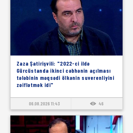
Zaza Şatirişvili: "2022-ci ildə
Gürcüstanda ikinci cəbhənin açılması
tələbinin məqsədi ölkənin suverenliyini
zəiflətmək idi"
06.08.2026 11:43
46