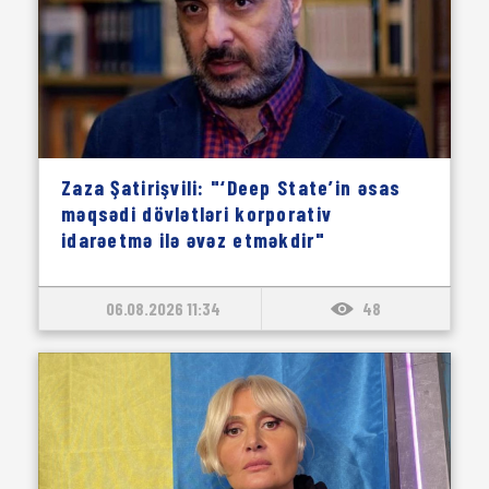
Zaza Şatirişvili: "‘Deep State’in əsas
məqsədi dövlətləri korporativ
idarəetmə ilə əvəz etməkdir"
06.08.2026 11:34
48