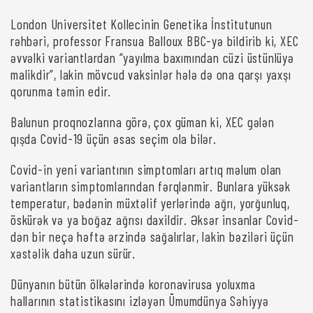
London Universitet Kollecinin Genetika İnstitutunun
rəhbəri, professor Fransua Balloux BBC-yə bildirib ki, XEC
əvvəlki variantlardan “yayılma baxımından cüzi üstünlüyə
malikdir”, lakin mövcud vaksinlər hələ də ona qarşı yaxşı
qorunma təmin edir.
Balunun proqnozlarına görə, çox güman ki, XEC gələn
qışda Covid-19 üçün əsas seçim ola bilər.
Covid-in yeni variantının simptomları artıq məlum olan
variantların simptomlarından fərqlənmir. Bunlara yüksək
temperatur, bədənin müxtəlif yerlərində ağrı, yorğunluq,
öskürək və ya boğaz ağrısı daxildir. Əksər insanlar Covid-
dən bir neçə həftə ərzində sağalırlar, lakin bəziləri üçün
xəstəlik daha uzun sürür.
Dünyanın bütün ölkələrində koronavirusa yoluxma
hallarının statistikasını izləyən Ümumdünya Səhiyyə