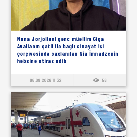
Nana Jorjoliani gənc müəllim Giga
Avalianın qətli ilə bağlı cinayət işi
çərçivəsində saxlanılan Nia İmnadzenin
həbsinə etiraz edib
06.08.2026 11:32
56