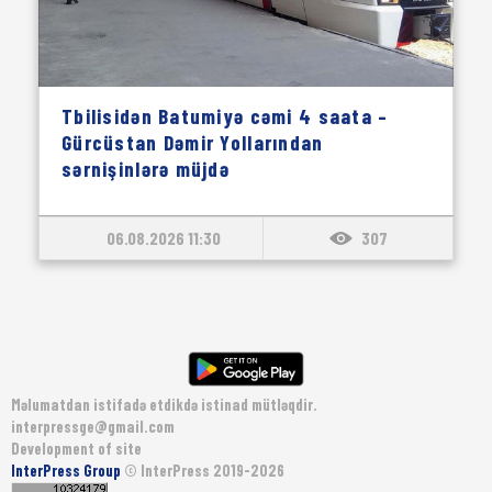
Tbilisidən Batumiyə cəmi 4 saata –
Gürcüstan Dəmir Yollarından
sərnişinlərə müjdə
06.08.2026 11:30
307
Məlumatdan istifadə etdikdə istinad mütləqdir.
interpressge@gmail.com
Development of site
InterPress Group
© InterPress 2019-2026