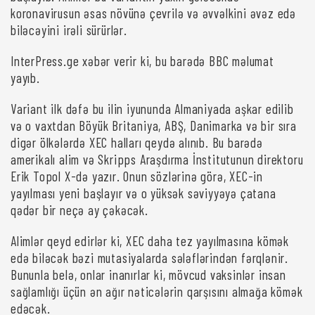
koronavirusun əsas növünə çevrilə və əvvəlkini əvəz edə
biləcəyini irəli sürürlər.
InterPress.ge xəbər verir ki, bu barədə BBC məlumat
yayıb.
Variant ilk dəfə bu ilin iyununda Almaniyada aşkar edilib
və o vaxtdan Böyük Britaniya, ABŞ, Danimarka və bir sıra
digər ölkələrdə XEC halları qeydə alınıb. Bu barədə
amerikalı alim və Skripps Araşdırma İnstitutunun direktoru
Erik Topol X-də yazır. Onun sözlərinə görə, XEC-in
yayılması yeni başlayır və o yüksək səviyyəyə çatana
qədər bir neçə ay çəkəcək.
Alimlər qeyd edirlər ki, XEC daha tez yayılmasına kömək
edə biləcək bəzi mutasiyalarda sələflərindən fərqlənir.
Bununla belə, onlar inanırlar ki, mövcud vaksinlər insan
sağlamlığı üçün ən ağır nəticələrin qarşısını almağa kömək
edəcək.