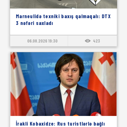
Marneulidə texniki baxış qalmaqalı: DTX
3 nəfəri saxladı
06.08.2026 19:30
423
İrakli Kobaxidze: Rus turistlərlə bağlı