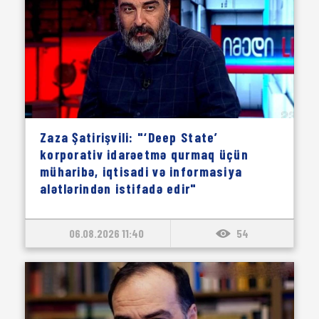
Zaza Şatirişvili: "‘Deep State’
korporativ idarəetmə qurmaq üçün
müharibə, iqtisadi və informasiya
alətlərindən istifadə edir"
06.08.2026 11:40
54