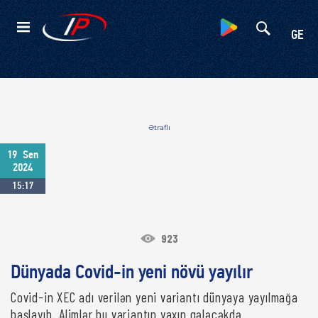
Kateqoriyalar
GE
Ətraflı
19
Sen
2024
15:17
923
Dünyada Covid-in yeni növü yayılır
Covid-in XEC adı verilən yeni variantı dünyaya yayılmağa
başlayıb. Alimlər bu variantın yaxın gələcəkdə