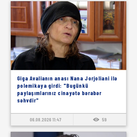
Giga Avalianın anası Nana Jorjoliani ilə
polemikaya girdi: "Bugünkü
paylaşımlarınız cinayətə bərabər
səhvdir"
06.08.2026 11:47
59