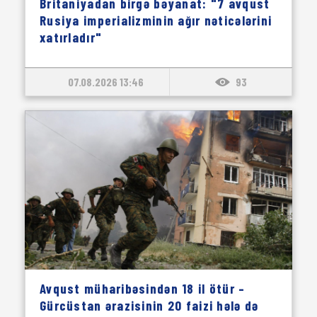
Britaniyadan birgə bəyanat: "7 avqust
Rusiya imperializminin ağır nəticələrini
xatırladır"
07.08.2026 13:46
93
Avqust müharibəsindən 18 il ötür –
Gürcüstan ərazisinin 20 faizi hələ də