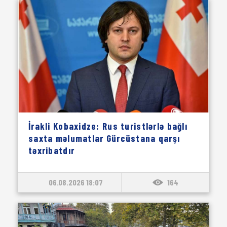
İrakli Kobaxidze: Rus turistlərlə bağlı
saxta məlumatlar Gürcüstana qarşı
təxribatdır
06.08.2026 18:07
164