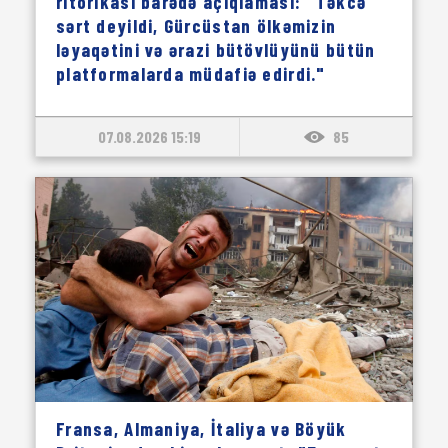
ritorikası barədə açıqlaması: "Təkcə
sərt deyildi, Gürcüstan ölkəmizin
ləyaqətini və ərazi bütövlüyünü bütün
platformalarda müdafiə edirdi."
07.08.2026 15:19
85
Fransa, Almaniya, İtaliya və Böyük