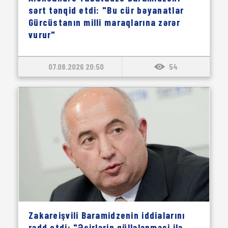
sərt tənqid etdi: "Bu cür bəyanatlar
Gürcüstanın milli maraqlarına zərər
vurur"
07.08.2026 20:50
54
Zakareişvili Baramidzenin iddialarını
rədd etdi: "Əsirlərin güllələnməsi ilə