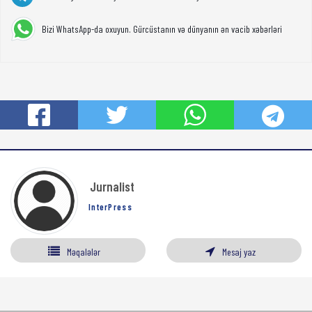
Bizi WhatsApp-da oxuyun. Gürcüstanın və dünyanın ən vacib xəbərləri
Jurnalist
InterPress
Məqalələr
Mesaj yaz