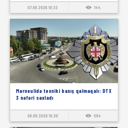
07.08.2026 10:22
144
Marneulidə texniki baxış qalmaqalı: DTX
3 nəfəri saxladı
06.08.2026 19:30
594