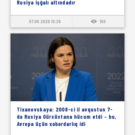
Rusiya işğalı altındadır
07.08.2026 10:26
160
Tixanovskaya: 2008-ci il avqustun 7-
də Rusiya Gürcüstana hücum etdi – bu,
Avropa üçün xəbərdarlıq idi