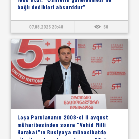
bağlı dedikləri absurddur"
07.08.2026 20:48
60
Ləşa Parulavanın 2008-ci il avqust
müharibəsindən sonra "Vahid Milli
Hərəkat"ın Rusiyaya münasibətdə