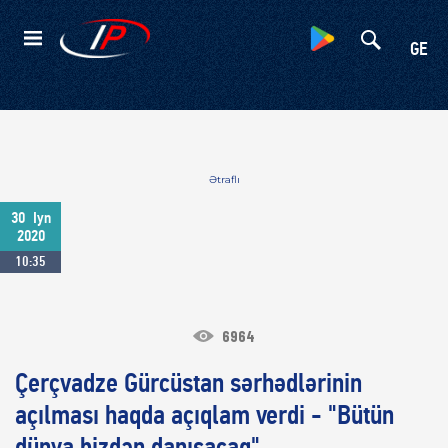
Kateqoriyalar
GE
Ətraflı
30
Iyn
2020
10:35
6964
Çerçvadze Gürcüstan sərhədlərinin
açılması haqda açıqlam verdi - "Bütün