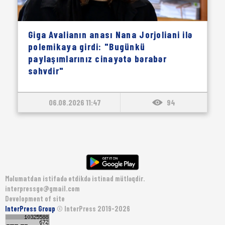
Giga Avalianın anası Nana Jorjoliani ilə
polemikaya girdi: "Bugünkü
paylaşımlarınız cinayətə bərabər
səhvdir"
06.08.2026 11:47
94
Məlumatdan istifadə etdikdə istinad mütləqdir.
interpressge@gmail.com
Development of site
InterPress Group
© InterPress 2019-2026