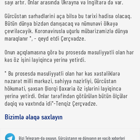
sayı artır. Onlar arasında Ukrayna və İngiltərə də var.
Gürcüstan sərhədlərini aça bilsə bu tarixi hadisə olacaq.
Bütün dünya bizdən danışacaq və nümunəvi ölkəyə
çevriləcəyik. Koronavirusla uğurlu mübarizəmizlə dünya
maraqlanır ", - qeyd etdi Çerçvadze.
Onun açıqlamasına görə bu prosesdə məsuliyyətli olan hər
kəs öz işini layiqincə yerinə yetirdi.
" Bu prosesdə məsuliyyətli olan hər kəs xəstəliklərə
nəzarət milli mərkəzi, səhiyyə nazirliyi, Gürcüstan
hökuməti, şəxsən Qiorqi Qaxaria öz işlərini layiqincə
yerinə yetirdi. Onlar tərəfindən götürülən bütün ölçülər
dəqiq və vaxtında idi"-Tenqiz Çerçvadze.
Bizimlə əlaqə saxlayın
Bizi Telegram-da oxuyun. Gürcüstanın və dünyanın ən vacib xəbərləri