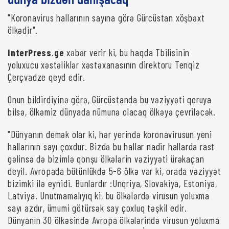
dünya bizdən danışacaq"
"Koronavirus hallarının sayına görə Gürcüstan xöşbəxt
ölkədir".
InterPress
.
ge
xəbər verir ki, bu haqda Tbilisinin
yoluxucu xəstəliklər xəstəxanasının direktoru Tenqiz
Çerçvadze qeyd edir.
Onun bildirdiyinə görə, Gürcüstanda bu vəziyyəti qoruya
bilsə, ölkəmiz dünyada nümunə olacaq ölkəyə çevriləcək.
"Dünyanın demək olar ki, hər yerində koronavirusun yeni
hallarının sayı çoxdur. Bizdə bu hallar nadir hallarda rast
gəlinsə də bizimlə qonşu ölkələrin vəziyyəti ürəkaçan
deyil. Avropada bütünlükdə 5-6 ölkə var ki, orada vəziyyət
bizimki ilə eynidi. Bunlardır :Unqriya, Slovakiya, Estoniya,
Latviya. Unutmamalıyıq ki, bu ölkələrdə virusun yoluxma
sayı azdır, ümumi götürsək say çoxluq təşkil edir.
Dünyanın 30 ölkəsində Avropa ölkələrində virusun yoluxma