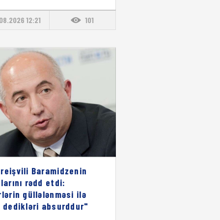
08.2026 12:21
101
reişvili Baramidzenin
larını rədd etdi:
rlərin güllələnməsi ilə
ı dedikləri absurddur"