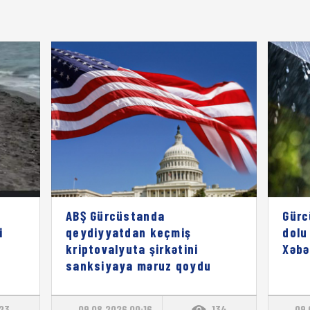
z
ABŞ Gürcüstanda
Gürc
i
qeydiyyatdan keçmiş
dolu
kriptovalyuta şirkətini
Xəbə
sanksiyaya məruz qoydu
123
09.08.2026 00:16
134
09.