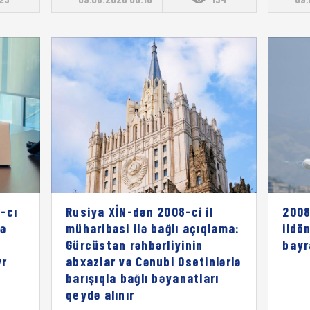
-cı
Rusiya XİN-dən 2008-ci il
2008
rə
müharibəsi ilə bağlı açıqlama:
ildö
ı
Gürcüstan rəhbərliyinin
bayr
vr
abxazlar və Cənubi Osetinlərlə
barışıqla bağlı bəyanatları
qeydə alınır