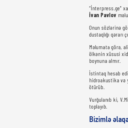
“İnterpress.ge" xa
İvan Pavlov
məlu
Onun sözlərinə gö
dustaqlığı qərarı ç
Məlumata görə, ali
ölkənin xüsusi xi
boynuna almır.
İstintaq hesab ed
hidroakustika və y
ötürüb.
Vurğulanıb ki, V.Mi
toplayıb.
Bizimlə əlaq