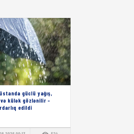
üstanda güclü yağış,
 və külək gözlənilir –
rdarlıq edildi
08.2026 00:13
524