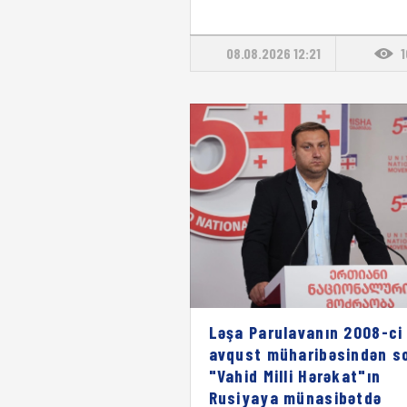
08.08.2026 12:21
Ləşa Parulavanın 2008-ci 
avqust müharibəsindən s
"Vahid Milli Hərəkat"ın
Rusiyaya münasibətdə