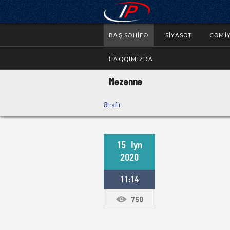
BAŞ SƏHIFƏ
SIYASƏT
CƏMI
HAQQIMIZDA
Məzənnə
Ətraflı
15
Iyn
2020
11:14
750