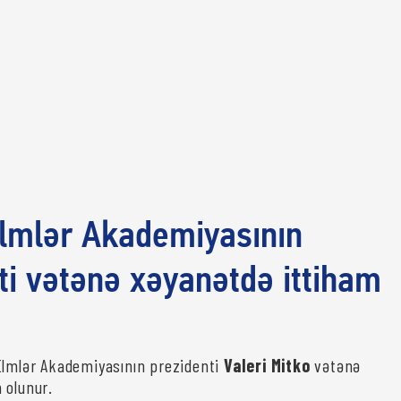
lmlər Akademiyasının
ti vətənə xəyanətdə ittiham
Elmlər Akademiyasının prezidenti
Valeri Mitko
vətənə
 olunur.