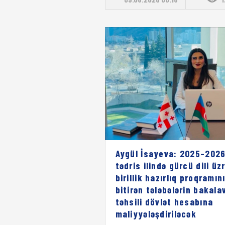
Aygül İsayeva: 2025–2026
tədris ilində gürcü dili üz
birillik hazırlıq proqramın
bitirən tələbələrin bakala
təhsili dövlət hesabına
maliyyələşdiriləcək