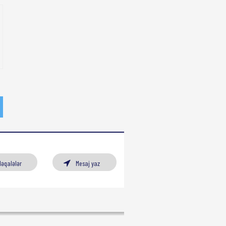
Məqalələr
Mesaj yaz