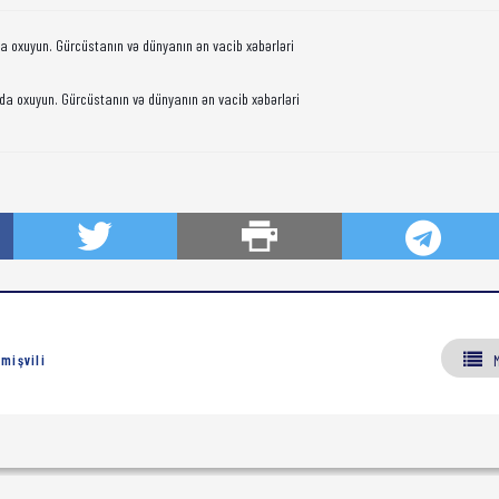
da oxuyun. Gürcüstanın və dünyanın ən vacib xəbərləri
da oxuyun. Gürcüstanın və dünyanın ən vacib xəbərləri
mişvili