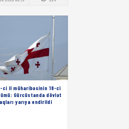
-ci il müharibəsinin 18-ci
nümü: Gürcüstanda dövlət
aqları yarıya endirildi