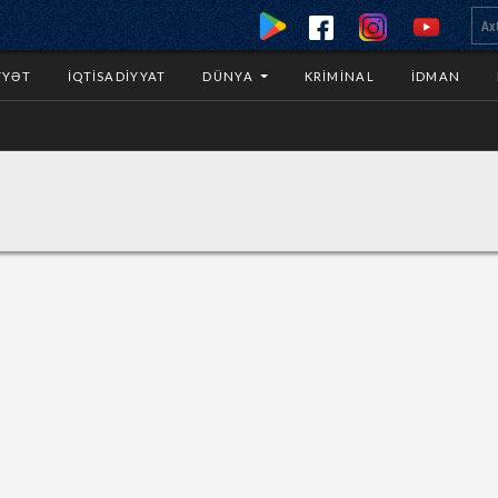
YYƏT
İQTISADIYYAT
DÜNYA
KRIMINAL
İDMAN