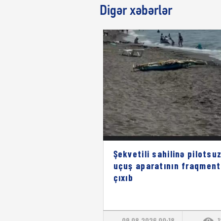
Digər xəbərlər
Şekvetili sahilinə pilotsu
uçuş aparatının fraqment
çıxıb
09.08.2026 00:18