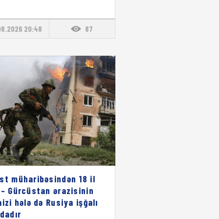
08.2026 20:48
87
st müharibəsindən 18 il
 – Gürcüstan ərazisinin
aizi hələ də Rusiya işğalı
ndadır