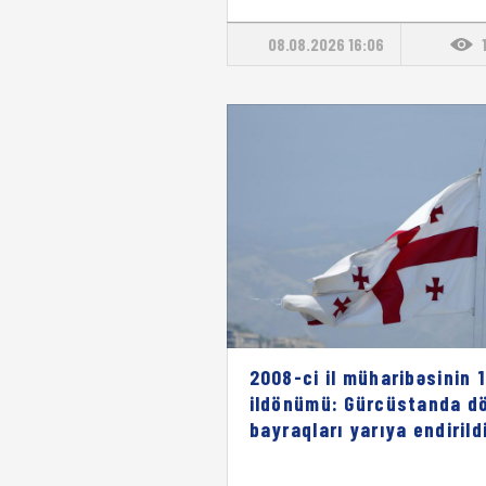
08.08.2026 16:06
2008-ci il müharibəsinin 1
ildönümü: Gürcüstanda dö
bayraqları yarıya endirild