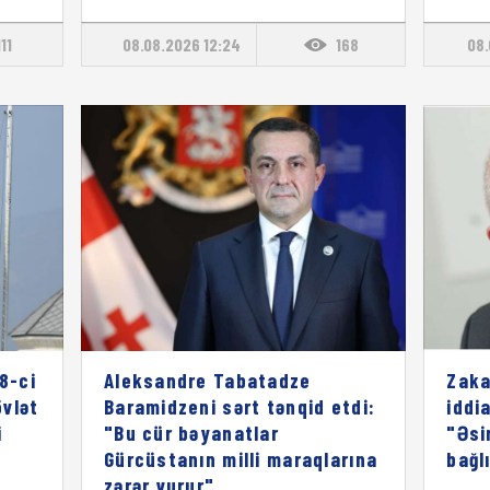
111
08.08.2026 12:24
168
08.
8-ci
Aleksandre Tabatadze
Zaka
vlət
Baramidzeni sərt tənqid etdi:
iddia
i
"Bu cür bəyanatlar
"Əsi
Gürcüstanın milli maraqlarına
bağl
zərər vurur"