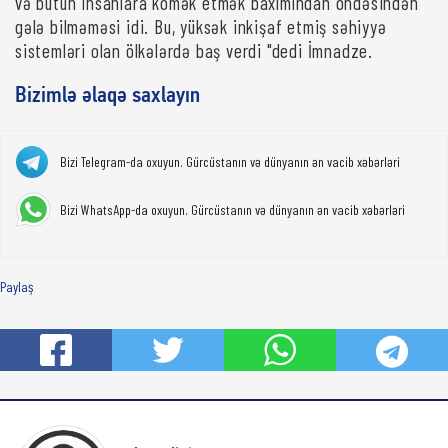
və bütün insanlara kömək etmək baxımından öhdəsindən
gələ bilməməsi idi. Bu, yüksək inkişaf etmiş səhiyyə
sistemləri olan ölkələrdə baş verdi "dedi İmnadze.
Bizimlə əlaqə saxlayın
Bizi Telegram-da oxuyun. Gürcüstanın və dünyanın ən vacib xəbərləri
Bizi WhatsApp-da oxuyun. Gürcüstanın və dünyanın ən vacib xəbərləri
Paylaş