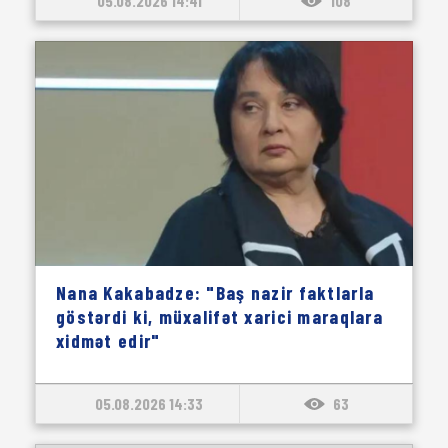
05.08.2026 14:41
108
Nana Kakabadze: "Baş nazir faktlarla
göstərdi ki, müxalifət xarici maraqlara
xidmət edir"
05.08.2026 14:33
63