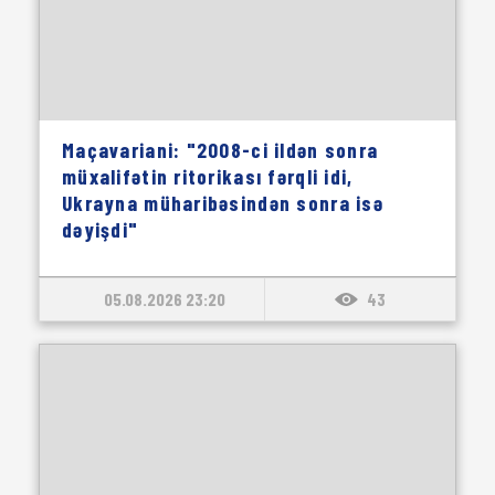
Maçavariani: "2008-ci ildən sonra
müxalifətin ritorikası fərqli idi,
Ukrayna müharibəsindən sonra isə
dəyişdi"
05.08.2026 23:20
43