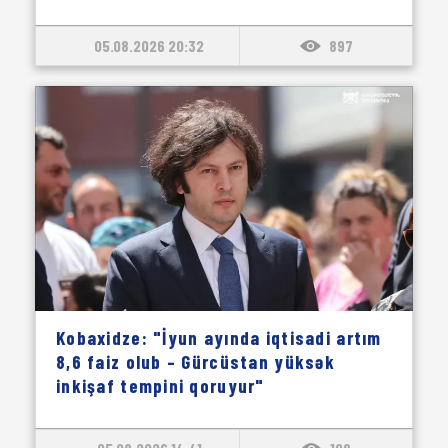
05.08.2026 20:32
897
Kobaxidze: "İyun ayında iqtisadi artım
8,6 faiz olub – Gürcüstan yüksək
inkişaf tempini qoruyur"