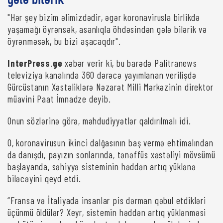
gələ bilərik"
"Hər şey bizim əlimizdədir, əgər koronavirusla birlikdə
yaşamağı öyrənsək, asanlıqla öhdəsindən gələ bilərik və
öyrənməsək, bu bizi aşacaqdır".
InterPress
.
ge
xəbər verir ki, bu barədə Palitranews
televiziya kanalında 360 dərəcə yayımlanan verilişdə
Gürcüstanın Xəstəliklərə Nəzarət Milli Mərkəzinin direktor
müavini Paat İmnadze deyib.
Onun sözlərinə görə, məhdudiyyətlər qaldırılmalı idi.
O, koronavirusun ikinci dalğasının baş vermə ehtimalından
da danışdı, payızın sonlarında, tənəffüs xəstəliyi mövsümü
başlayanda, səhiyyə sisteminin həddən artıq yüklənə
biləcəyini qeyd etdi.
“Fransa və İtaliyada insanlar pis dərman qəbul etdikləri
üçünmü öldülər? Xeyr, sistemin həddən artıq yüklənməsi