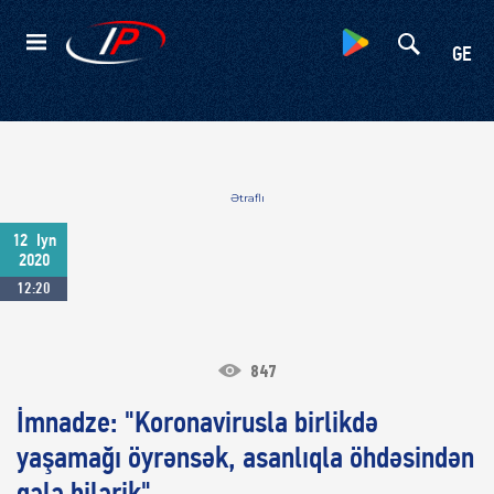
Kateqoriyalar
GE
Ətraflı
12
Iyn
2020
12:20
847
İmnadze: "Koronavirusla birlikdə
yaşamağı öyrənsək, asanlıqla öhdəsindən