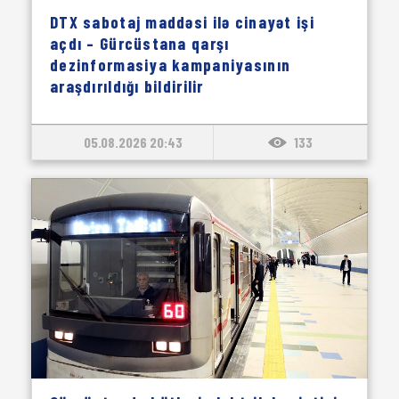
DTX sabotaj maddəsi ilə cinayət işi
açdı – Gürcüstana qarşı
dezinformasiya kampaniyasının
araşdırıldığı bildirilir
05.08.2026 20:43
133