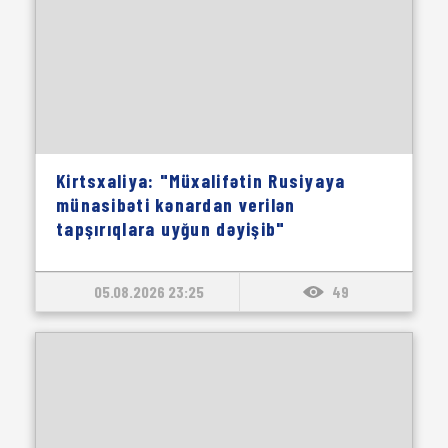
Kirtsxaliya: "Müxalifətin Rusiyaya
münasibəti kənardan verilən
tapşırıqlara uyğun dəyişib"
05.08.2026 23:25
49