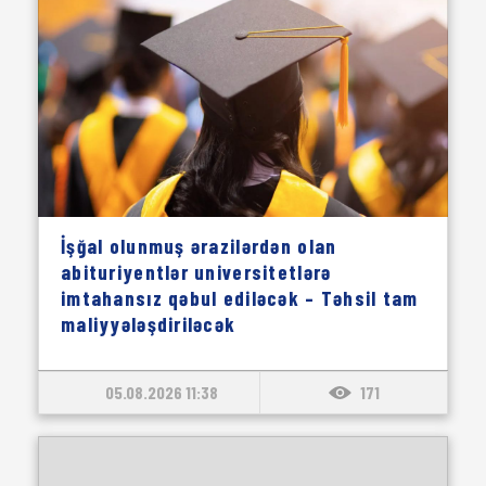
İşğal olunmuş ərazilərdən olan
abituriyentlər universitetlərə
imtahansız qəbul ediləcək – Təhsil tam
maliyyələşdiriləcək
05.08.2026 11:38
171