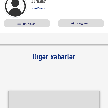
Jurnalist
InterPress
Məqalələr
Mesaj yaz
Digər xəbərlər