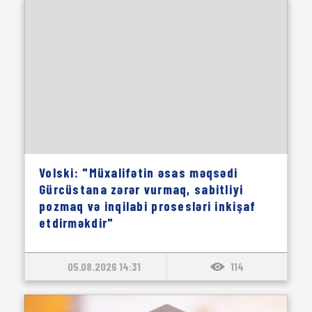
Volski: "Müxalifətin əsas məqsədi
Gürcüstana zərər vurmaq, sabitliyi
pozmaq və inqilabi prosesləri inkişaf
etdirməkdir"
05.08.2026 14:31
114