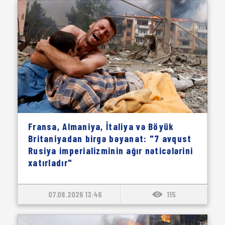
Fransa, Almaniya, İtaliya və Böyük
Britaniyadan birgə bəyanat: "7 avqust
Rusiya imperializminin ağır nəticələrini
xatırladır"
07.08.2026 13:46
115