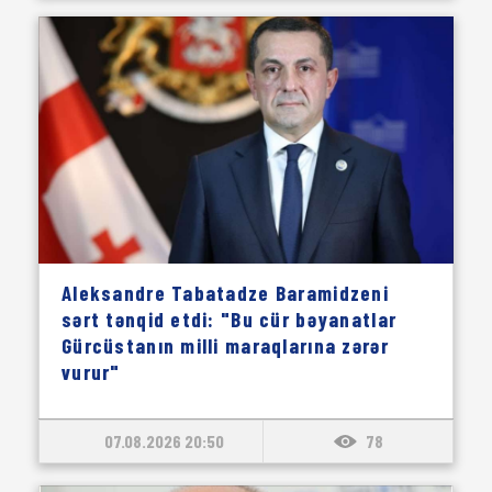
Aleksandre Tabatadze Baramidzeni
sərt tənqid etdi: "Bu cür bəyanatlar
Gürcüstanın milli maraqlarına zərər
vurur"
07.08.2026 20:50
78