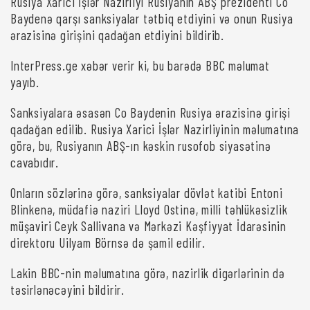
Rusiya Xarici İşlər Nazirliyi Rusiyanın ABŞ prezidenti Co
Baydenə qarşı sanksiyalar tətbiq etdiyini və onun Rusiya
ərazisinə girişini qadağan etdiyini bildirib.
InterPress.ge xəbər verir ki, bu barədə BBC məlumat
yayıb.
Sanksiyalara əsasən Co Baydenin Rusiya ərazisinə girişi
qadağan edilib. Rusiya Xarici İşlər Nazirliyinin məlumatına
görə, bu, Rusiyanın ABŞ-ın kəskin rusofob siyasətinə
cavabıdır.
Onların sözlərinə görə, sanksiyalar dövlət katibi Entoni
Blinkenə, müdafiə naziri Lloyd Ostinə, milli təhlükəsizlik
müşaviri Ceyk Sallivana və Mərkəzi Kəşfiyyat İdarəsinin
direktoru Uilyam Börnsə də şamil edilir.
Lakin BBC-nin məlumatına görə, nazirlik digərlərinin də
təsirlənəcəyini bildirir.