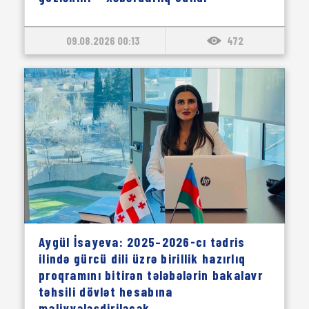
09.08.2026 00:13
472
Aygül İsayeva: 2025–2026-cı tədris
ilində gürcü dili üzrə birillik hazırlıq
proqramını bitirən tələbələrin bakalavr
təhsili dövlət hesabına
maliyyələşdiriləcək