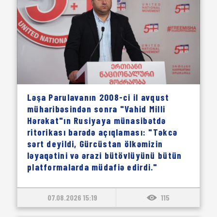
Ləşa Parulavanın 2008-ci il avqust
müharibəsindən sonra "Vahid Milli
Hərəkat"ın Rusiyaya münasibətdə
ritorikası barədə açıqlaması: "Təkcə
sərt deyildi, Gürcüstan ölkəmizin
ləyaqətini və ərazi bütövlüyünü bütün
platformalarda müdafiə edirdi."
07.08.2026 15:19
115