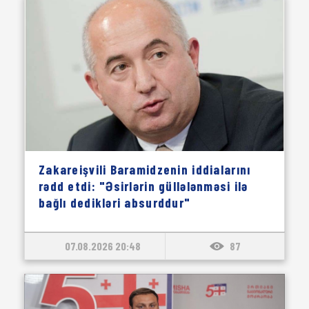
Zakareişvili Baramidzenin iddialarını
rədd etdi: "Əsirlərin güllələnməsi ilə
bağlı dedikləri absurddur"
07.08.2026 20:48
87