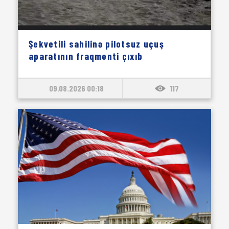
Şekvetili sahilinə pilotsuz uçuş
aparatının fraqmenti çıxıb
09.08.2026 00:18
117