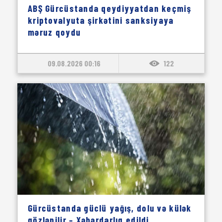
ABŞ Gürcüstanda qeydiyyatdan keçmiş
kriptovalyuta şirkətini sanksiyaya
məruz qoydu
09.08.2026 00:16
122
Gürcüstanda güclü yağış, dolu və külək
gözlənilir – Xəbərdarlıq edildi