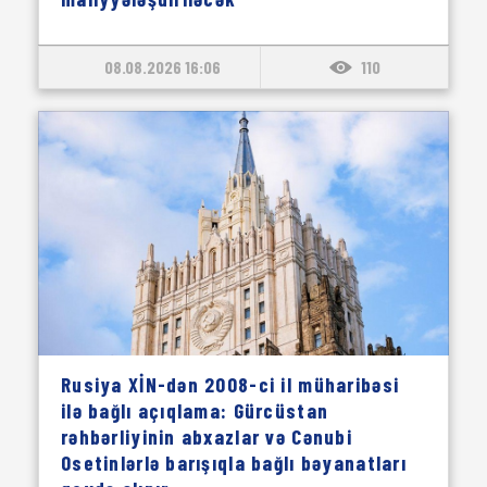
08.08.2026 16:06
110
Rusiya XİN-dən 2008-ci il müharibəsi
ilə bağlı açıqlama: Gürcüstan
rəhbərliyinin abxazlar və Cənubi
Osetinlərlə barışıqla bağlı bəyanatları