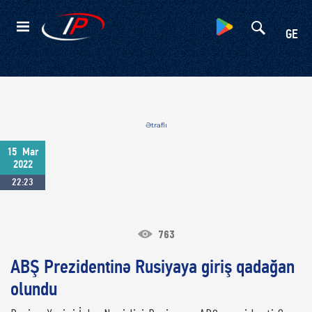
Kateqoriyalar
GE
Ətraflı
15
Mar
2022
22:23
763
ABŞ Prezidentinə Rusiyaya giriş qadağan
olundu