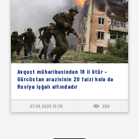
Avqust müharibəsindən 18 il ötür –
Gürcüstan ərazisinin 20 faizi hələ də
Rusiya işğalı altındadır
07.08.2026 10:26
200