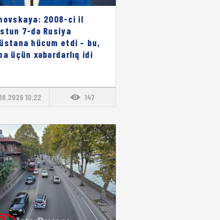
novskaya: 2008-ci il
stun 7-də Rusiya
üstana hücum etdi – bu,
pa üçün xəbərdarlıq idi
08.2026 10:22
147