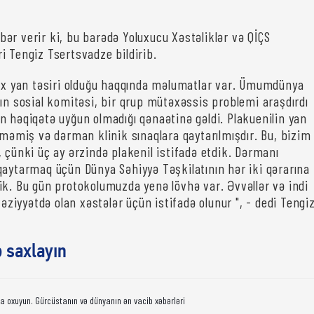
bər verir ki, bu barədə Yoluxucu Xəstəliklər və QİÇS
i Tengiz Tsertsvadze bildirib.
çox yan təsiri olduğu haqqında məlumatlar var. Ümumdünya
nın sosial komitəsi, bir qrup mütəxəssis problemi araşdırdı
n həqiqətə uyğun olmadığı qənaətinə gəldi. Plakuenilin yan
nməmiş və dərman klinik sınaqlara qaytarılmışdır. Bu, bizim
 çünki üç ay ərzində plakenil istifadə etdik. Dərmanı
qaytarmaq üçün Dünya Səhiyyə Təşkilatının hər iki qərarına
ik. Bu gün protokolumuzda yenə lövhə var. Əvvəllər və indi
 vəziyyətdə olan xəstələr üçün istifadə olunur ", - dedi Tengi
ə saxlayın
da oxuyun. Gürcüstanın və dünyanın ən vacib xəbərləri