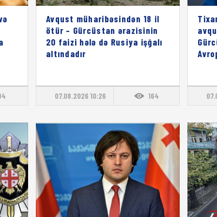
və
Avqust müharibəsindən 18 il
Tixa
ötür – Gürcüstan ərazisinin
avqu
a
20 faizi hələ də Rusiya işğalı
Gürc
altındadır
Avro
94
07.08.2026 10:26
164
07.