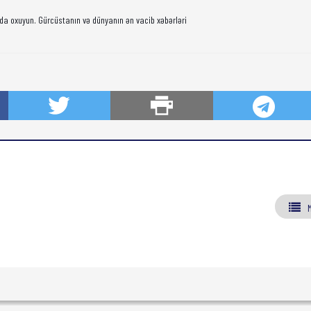
da oxuyun. Gürcüstanın və dünyanın ən vacib xəbərləri