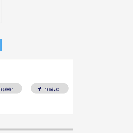
Məqalələr
Mesaj yaz