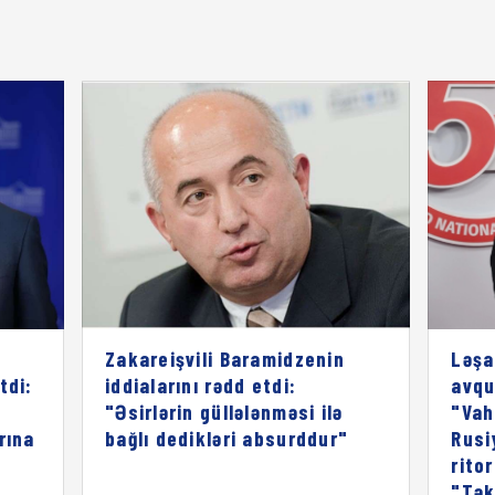
Zakareişvili Baramidzenin
Ləşa
tdi:
iddialarını rədd etdi:
avqu
"Əsirlərin güllələnməsi ilə
"Vah
rına
bağlı dedikləri absurddur"
Rusi
rito
"Tək