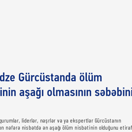
adze Gürcüstanda ölüm
inin aşağı olmasının səbəbin
urumlar, liderlər, nəşrlər və ya ekspertlər Gürcüstanın
on nəfərə nisbətdə ən aşağı ölüm nisbətinin olduğunu etira