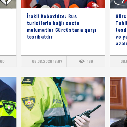
İrakli Kobaxidze: Rus
Gürc
turistlərlə bağlı saxta
Təhl
məlumatlar Gürcüstana qarşı
təsd
təxribatdır
və y
azal
00
06.08.2026 18:07
169
06.