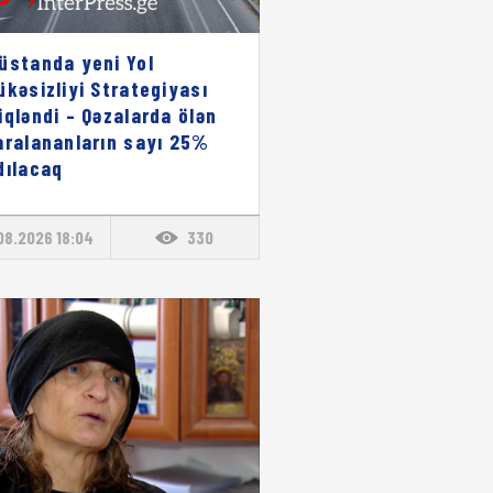
üstanda yeni Yol
ükəsizliyi Strategiyası
iqləndi – Qəzalarda ölən
aralananların sayı 25%
dılacaq
08.2026 18:04
330