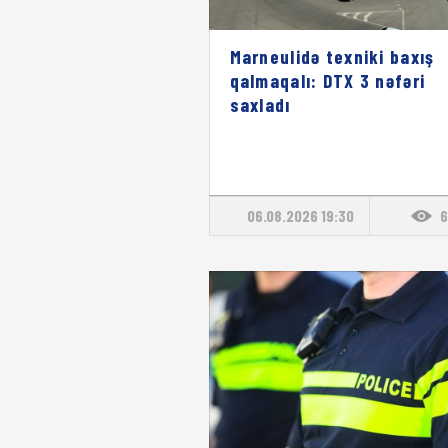
Marneulidə texniki baxış
qalmaqalı: DTX 3 nəfəri
saxladı
06.08.2026 19:30
6