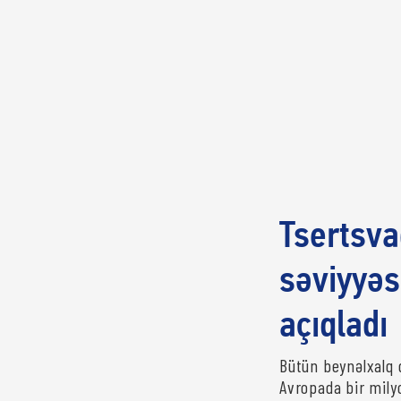
Tsertsv
səviyyəs
açıqladı
Bütün beynəlxalq q
Avropada bir mily