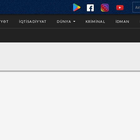
YYƏT
İQTISADIYYAT
DÜNYA
KRIMINAL
İDMAN