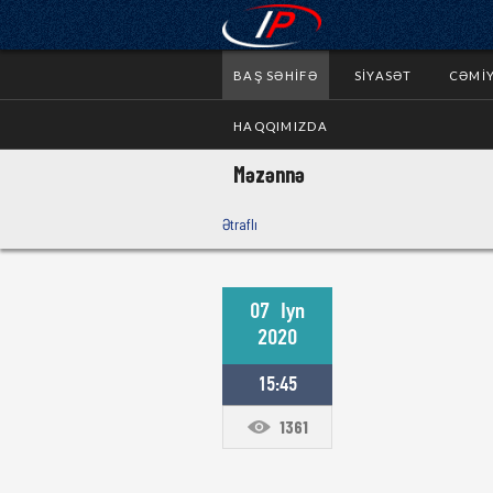
BAŞ SƏHIFƏ
SIYASƏT
CƏMI
HAQQIMIZDA
Məzənnə
Ətraflı
07
Iyn
2020
15:45
1361