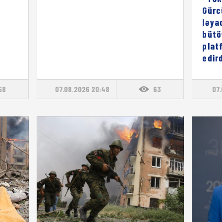
Gürc
ləya
bütö
plat
edird
58
07.08.2026 20:48
63
07.