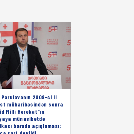
 Parulavanın 2008-ci il
st müharibəsindən sonra
id Milli Hərəkat"ın
yaya münasibətdə
rikası barədə açıqlaması:
cə sərt deyildi,