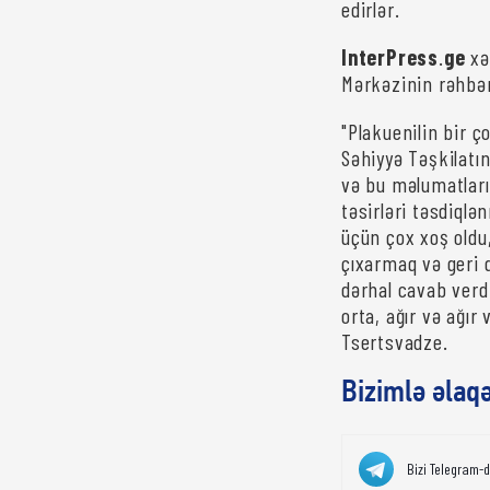
edirlər.
InterPress
.
ge
xə
Mərkəzinin rəhbər
"Plakuenilin bir 
Səhiyyə Təşkilatı
və bu məlumatları
təsirləri təsdiqlə
üçün çox xoş oldu,
çıxarmaq və geri 
dərhal cavab verd
orta, ağır və ağır
Tsertsvadze.
Bizimlə əlaq
Bizi Telegram-