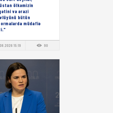
üstan ölkəmizin
qətini və ərazi
vlüyünü bütün
formalarda müdafiə
i."
08.2026 15:19
90