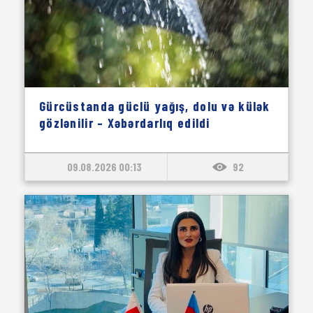
Gürcüstanda güclü yağış, dolu və külək
gözlənilir – Xəbərdarlıq edildi
09.08.2026 00:13
92