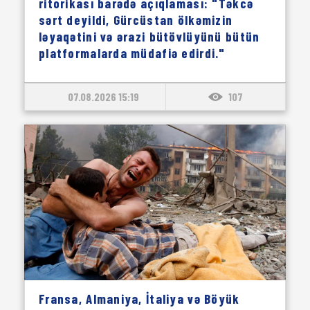
ritorikası barədə açıqlaması: "Təkcə
sərt deyildi, Gürcüstan ölkəmizin
ləyaqətini və ərazi bütövlüyünü bütün
platformalarda müdafiə edirdi."
07.08.2026 15:19
107
Fransa, Almaniya, İtaliya və Böyük