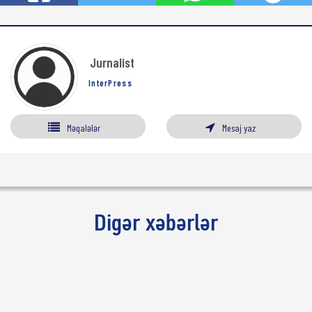
Jurnalist
InterPress
Məqalələr
Mesaj yaz
Digər xəbərlər