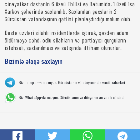
cinayətkar dəstənin 6 üzvü Tbilisi və Batumidə, 1 üzvü isə
Xarkov şəhərində saxlanılıb. Saxlanılan şəxslərin 2
Gürcüstan vətəndaşının qətlini planlaşdırdığı məlum olub.
Dəstə üzvləri silahlı insidentlərdə iştirak, qəsdən adam
öldürməyə cəhd, odlu silahların və partlayıcı qurğuların
istehsalı, saxlanılması və satışında ittiham olunurlar.
Bizimlə əlaqə saxlayın
Bizi Telegram-da oxuyun. Gürcüstanın və dünyanın ən vacib xəbərləri
Bizi WhatsApp-da oxuyun. Gürcüstanın və dünyanın ən vacib xəbərləri