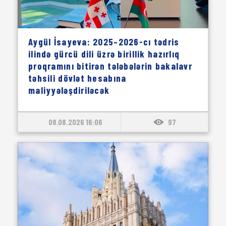
Aygül İsayeva: 2025–2026-cı tədris
ilində gürcü dili üzrə birillik hazırlıq
proqramını bitirən tələbələrin bakalavr
təhsili dövlət hesabına
maliyyələşdiriləcək
08.08.2026 16:06
97