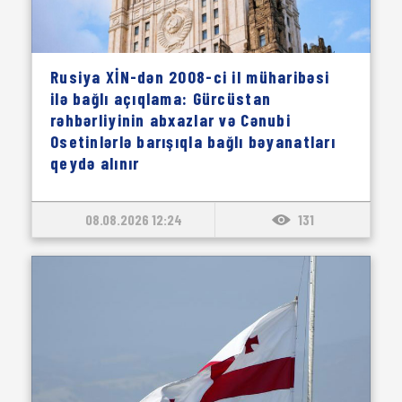
Rusiya XİN-dən 2008-ci il müharibəsi
ilə bağlı açıqlama: Gürcüstan
rəhbərliyinin abxazlar və Cənubi
Osetinlərlə barışıqla bağlı bəyanatları
qeydə alınır
08.08.2026 12:24
131