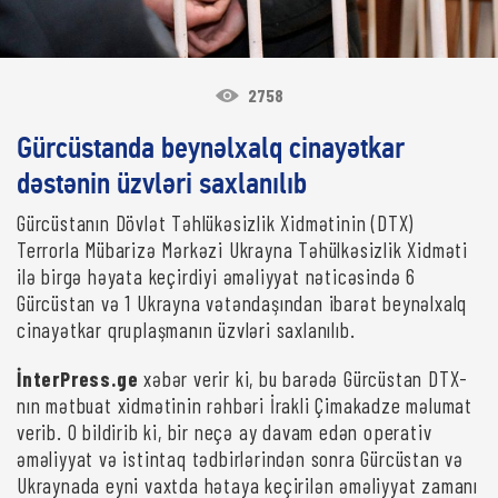
2758
Gürcüstanda beynəlxalq cinayətkar
dəstənin üzvləri saxlanılıb
Gürcüstanın Dövlət Təhlükəsizlik Xidmətinin (DTX)
Terrorla Mübarizə Mərkəzi Ukrayna Təhülkəsizlik Xidməti
ilə birgə həyata keçirdiyi əməliyyat nəticəsində 6
Gürcüstan və 1 Ukrayna vətəndaşından ibarət beynəlxalq
cinayətkar qruplaşmanın üzvləri saxlanılıb.
İnterPress.ge
xəbər verir ki, bu barədə Gürcüstan DTX-
nın mətbuat xidmətinin rəhbəri İrakli Çimakadze məlumat
verib. O bildirib ki, bir neçə ay davam edən operativ
əməliyyat və istintaq tədbirlərindən sonra Gürcüstan və
Ukraynada eyni vaxtda hətaya keçirilən əməliyyat zamanı