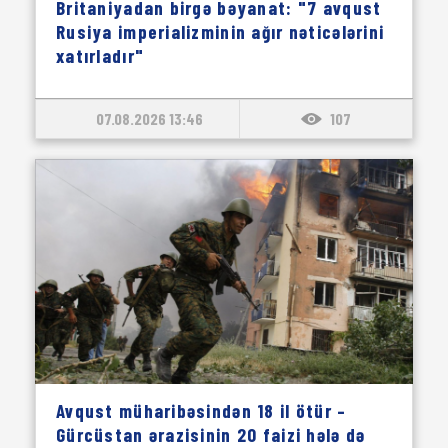
Britaniyadan birgə bəyanat: "7 avqust
Rusiya imperializminin ağır nəticələrini
xatırladır"
07.08.2026 13:46
107
Avqust müharibəsindən 18 il ötür –
Gürcüstan ərazisinin 20 faizi hələ də