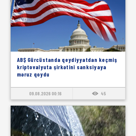
ABŞ Gürcüstanda qeydiyyatdan keçmiş
kriptovalyuta şirkətini sanksiyaya
məruz qoydu
09.08.2026 00:16
45