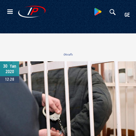
Kateqoriyalar
GE
Ətraflı
30
Yan
2020
12:28