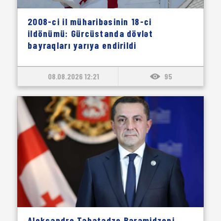
2008-ci il müharibəsinin 18-ci
ildönümü: Gürcüstanda dövlət
bayraqları yarıya endirildi
08.08.2026 12:21
95
Aleksandre Tabatadze Baramidzeni