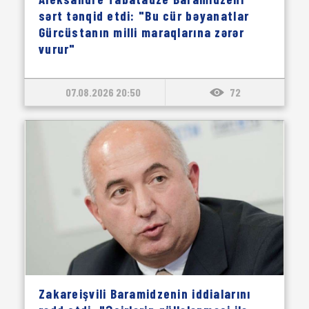
sərt tənqid etdi: "Bu cür bəyanatlar
Gürcüstanın milli maraqlarına zərər
vurur"
07.08.2026 20:50
72
Zakareişvili Baramidzenin iddialarını