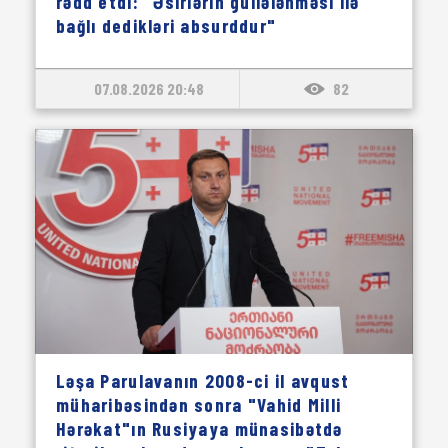
rədd etdi: "Əsirlərin güllələnməsi ilə
bağlı dedikləri absurddur"
07.08.2026 20:48
82
Ləşa Parulavanın 2008-ci il avqust
müharibəsindən sonra "Vahid Milli
Hərəkat"ın Rusiyaya münasibətdə