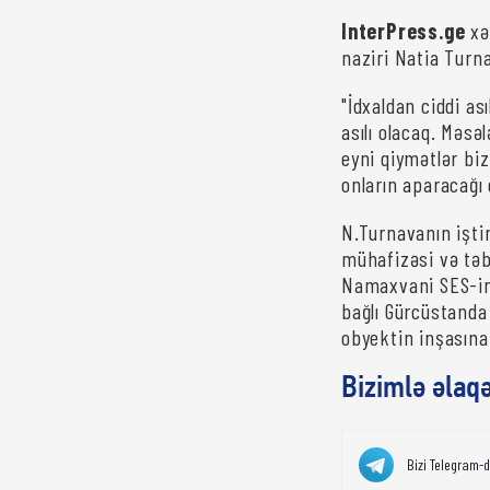
InterPress.ge
xəb
naziri Natia Turn
"İdxaldan ciddi as
asılı olacaq. Məsəl
eyni qiymətlər biz
onların aparacağı 
N.Turnavanın iştir
mühafizəsi və təbi
Namaxvani SES-in i
bağlı Gürcüstanda 
obyektin inşasına 
Bizimlə əlaq
Bizi Telegram-