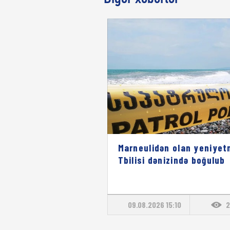
Marneulidən olan yeniyet
Tbilisi dənizində boğulub
09.08.2026 15:10
2