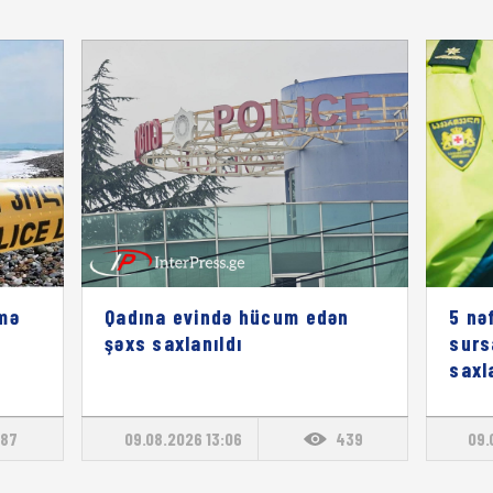
mə
Qadına evində hücum edən
5 nə
şəxs saxlanıldı
surs
saxl
87
09.08.2026 13:06
439
09.