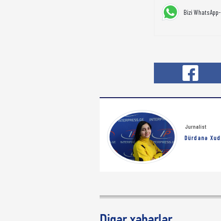
Bizi WhatsApp-
Jurnalist
Dürdanə Xud
Digər xəbərlər