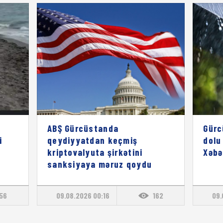
z
ABŞ Gürcüstanda
Gürc
i
qeydiyyatdan keçmiş
dolu
kriptovalyuta şirkətini
Xəbə
sanksiyaya məruz qoydu
156
09.08.2026 00:16
162
09.