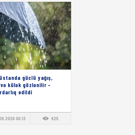
üstanda güclü yağış,
 və külək gözlənilir –
rdarlıq edildi
08.2026 00:13
625