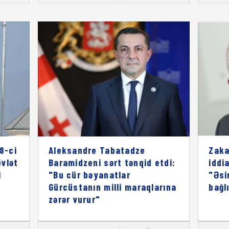
8-ci
Aleksandre Tabatadze
Zaka
vlət
Baramidzeni sərt tənqid etdi:
iddia
i
"Bu cür bəyanatlar
"Əsi
Gürcüstanın milli maraqlarına
bağl
zərər vurur"