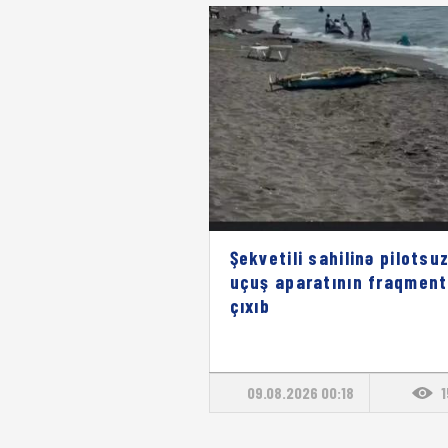
Şekvetili sahilinə pilotsu
uçuş aparatının fraqment
çıxıb
09.08.2026 00:18