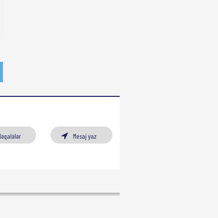
Məqalələr
Mesaj yaz