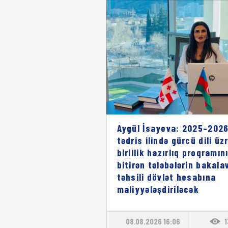
Aygül İsayeva: 2025–2026
tədris ilində gürcü dili üz
birillik hazırlıq proqramın
bitirən tələbələrin bakala
təhsili dövlət hesabına
maliyyələşdiriləcək
08.08.2026 16:06