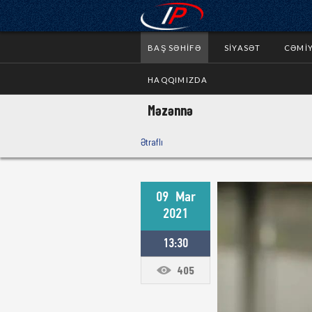
BAŞ SƏHIFƏ
SIYASƏT
CƏMI
HAQQIMIZDA
Məzənnə
Ətraflı
09
Mar
2021
13:30
405