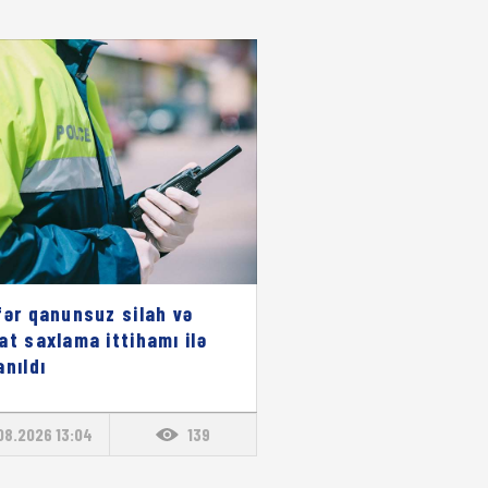
fər qanunsuz silah və
at saxlama ittihamı ilə
anıldı
08.2026 13:04
139