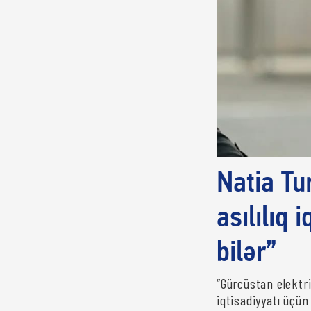
Natia Tu
asılılıq 
bilər”
“Gürcüstan elektri
iqtisadiyyatı üçün