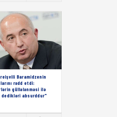
reişvili Baramidzenin
larını rədd etdi:
rlərin güllələnməsi ilə
ı dedikləri absurddur"