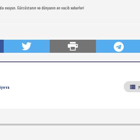
da oxuyun. Gürcüstanın və dünyanın ən vacib xəbərləri
iyeva