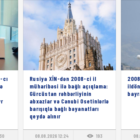
-cı
Rusiya XİN-dən 2008-ci il
2008
rə
müharibəsi ilə bağlı açıqlama:
ildö
ı
Gürcüstan rəhbərliyinin
bayr
vr
abxazlar və Cənubi Osetinlərlə
barışıqla bağlı bəyanatları
qeydə alınır
130
08.08.2026 12:24
193
08.