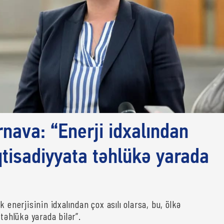
rnava: “Enerji idxalından
iqtisadiyyata təhlükə yarada
k enerjisinin idxalından çox asılı olarsa, bu, ölkə
 təhlükə yarada bilər”.