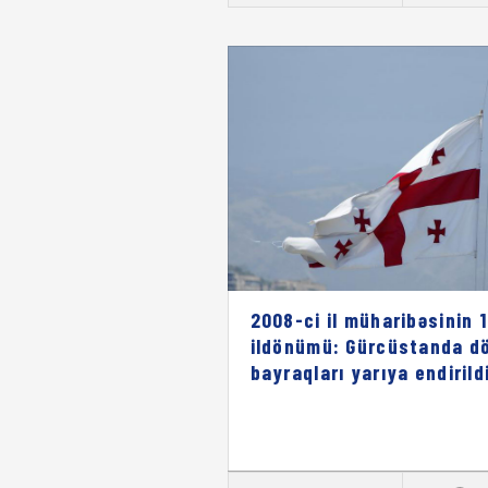
2008-ci il müharibəsinin 1
ildönümü: Gürcüstanda dö
bayraqları yarıya endirild