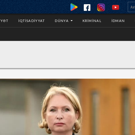
YYƏT
İQTISADIYYAT
DÜNYA
KRIMINAL
İDMAN