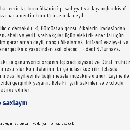
ər verir ki, bunu ölkənin iqtisadiyyat və dayanıqlı inkişaf
ava parlamentin komitə iclasında deyib.
ılılıq o deməkdir ki, Gürcüstan qonşu ölkələrin iradəsindən
ən, əhali və yerli istehlakçılar üçün elektrik enerjisi üçün
im qərarlardan deyil, qonşu ölkələrdəki iqtisadi vəziyyət və
energetika siyasətindən asılı olacaq”, - dedi N.Turnava.
akı ilə qanunverici orqanın İqtisadi siyasət və Ətraf mühiti
i resurslar komitələrinin birgə iclası keçirilir. İclasda
nşası layihəsi ilə bağlı məsələ müzakirə olunur. Layihə ilə
ciddi gərginlik yaşanır. Belə ki, yerli sakinlər və ekoloqlar
etiraz edirlər.
ə saxlayın
da oxuyun. Gürcüstanın və dünyanın ən vacib xəbərləri