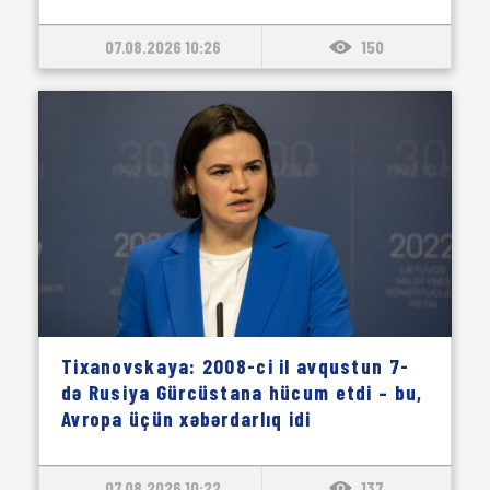
07.08.2026 10:26
150
Tixanovskaya: 2008-ci il avqustun 7-
də Rusiya Gürcüstana hücum etdi – bu,
Avropa üçün xəbərdarlıq idi
07.08.2026 10:22
137