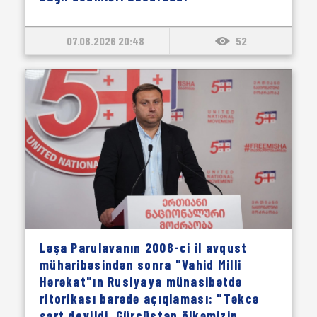
07.08.2026 20:48
52
Ləşa Parulavanın 2008-ci il avqust
müharibəsindən sonra "Vahid Milli
Hərəkat"ın Rusiyaya münasibətdə
ritorikası barədə açıqlaması: "Təkcə
sərt deyildi, Gürcüstan ölkəmizin