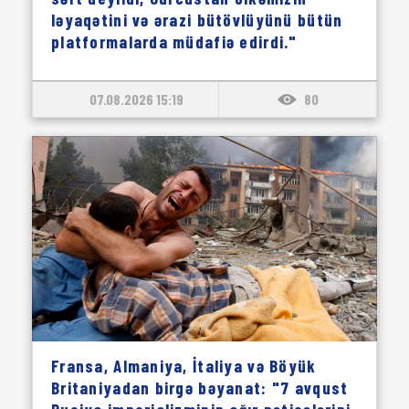
ləyaqətini və ərazi bütövlüyünü bütün
platformalarda müdafiə edirdi."
07.08.2026 15:19
80
Fransa, Almaniya, İtaliya və Böyük
Britaniyadan birgə bəyanat: "7 avqust