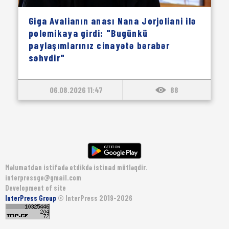
Giga Avalianın anası Nana Jorjoliani ilə
polemikaya girdi: "Bugünkü
paylaşımlarınız cinayətə bərabər
səhvdir"
06.08.2026 11:47
88
Məlumatdan istifadə etdikdə istinad mütləqdir.
interpressge@gmail.com
Development of site
InterPress Group
© InterPress 2019-2026