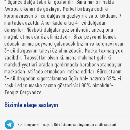
" Üçüncü dalğa təbii ki, gözlənilir. Bunu hər bir halda
Avropa ölkələri də gözləyir. Merkel birbaşa dedi ki,
koronavirusun 3- cü dalğasını gözləyirik və o, lokdaunu 7
martadək uzatdı. Amerikada artıq 4- cü dalğadan
danışırlar. Növbəti dalğalar gözləniləndir, ancaq onu
məğlub etmək də öz əlimizdədir. Bizə peyvənd kömək
edəcək, amma peyvənd gələnədək bizim və koronavirusun
3- cü dalğasının taleyi öz əlimizdədir. Maska taxmaq çox
vacibdir. Təəssüflər olsun ki, mənə məlumat gəlir ki,
məhdudiyyətləri aradan qaldırmaqla bərabər vətəndaşlar
maskadan istifadə etməkdən imtina edirlər. Gürcüstanın
3- cü dalğadan sığortalanması üçün hal- hazırda 62% -i
təşkil edən maska taxma göstəricisi 90% olmalıdır"-
Tenqiz Çerçvadze.
Bizimlə əlaqə saxlayın
Bizi Telegram-da oxuyun. Gürcüstanın və dünyanın ən vacib xəbərləri