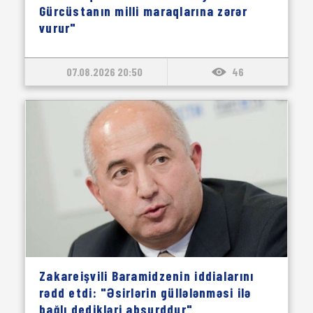
Gürcüstanın milli maraqlarına zərər
vurur"
07.08.2026 20:50
46
Zakareişvili Baramidzenin iddialarını
rədd etdi: "Əsirlərin güllələnməsi ilə
bağlı dedikləri absurddur"