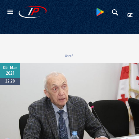
Kateqoriyalar
GE
Ətraflı
05
Mar
2021
22:20