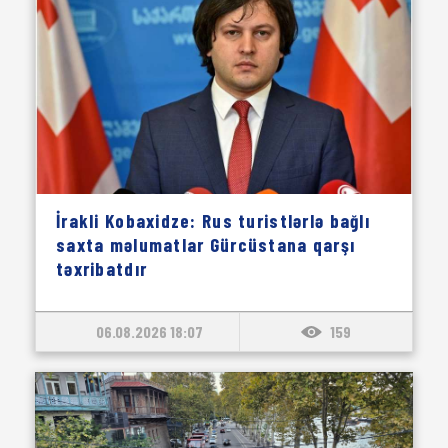
İrakli Kobaxidze: Rus turistlərlə bağlı
saxta məlumatlar Gürcüstana qarşı
təxribatdır
06.08.2026 18:07
159