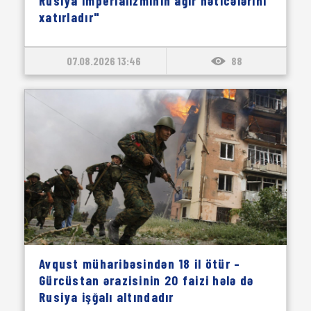
Rusiya imperializminin ağır nəticələrini
xatırladır"
07.08.2026 13:46
88
Avqust müharibəsindən 18 il ötür –
Gürcüstan ərazisinin 20 faizi hələ də
Rusiya işğalı altındadır