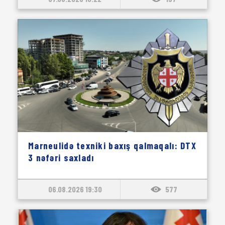
Marneulidə texniki baxış qalmaqalı: DTX
3 nəfəri saxladı
06.08.2026 19:30
577