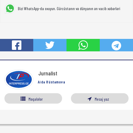
Bizi WhatsApp-da oxuyun. Gürcüstanın və dünyanın ən vacib xəbərləri
Jurnalist
Aidə Rüstəmova
Məqalələr
Mesaj yaz