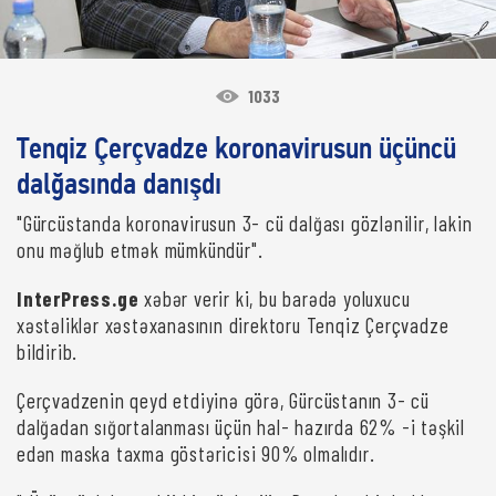
1033
Tenqiz Çerçvadze koronavirusun üçüncü
dalğasında danışdı
"Gürcüstanda koronavirusun 3- cü dalğası gözlənilir, lakin
onu məğlub etmək mümkündür".
InterPress.ge
xəbər verir ki, bu barədə yoluxucu
xəstəliklər xəstəxanasının direktoru Tenqiz Çerçvadze
bildirib.
Çerçvadzenin qeyd etdiyinə görə, Gürcüstanın 3- cü
dalğadan sığortalanması üçün hal- hazırda 62% -i təşkil
edən maska taxma göstəricisi 90% olmalıdır.